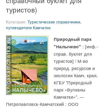
справочный буклет для
туристов)
Категория:
Туристические справочники,
путеводители Камчатки
.
Природный парк
: [инф.-
"Налычево"
справ. буклет для
туристов] / М-во
природ. ресурсов и
экологии Камч. края,
КГБУ "Природный
парк «Вулканы
Камчатки»". —
Петропавловск-Камчатский : ООО