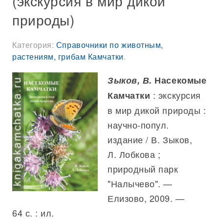
(экскурсия в мир дикой
природы)
Категория:
Справочники по животным,
растениям, грибам Камчатки
.
Зыков, В.
Насекомые
: экскурсия
Камчатки
в мир дикой природы :
научно-попул.
издание / В. Зыков,
Л. Лобкова ;
природный парк
"Налычево". —
Елизово, 2009. —
64 с. : ил.