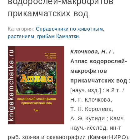
водорослей-макрофитов
прикамчатских вод
Категория:
Справочники по животным,
растениям, грибам Камчатки
.
Клочкова, Н. Г.
Атлас водорослей-
макрофитов
:
прикамчатских вод
[науч. изд.] : в 2 т. /
Н. Г. Клочкова,
Т. Н. Королева,
А. Э. Кусиди ; Камч.
науч.-исслед. ин-т
рыб. хоз-ва и океанографии (КамчатНИРО).