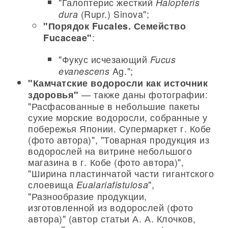
"Галоптерис жесткий
Halopteris
(Rupr.) Sinova";
dura
"Порядок Fucales. Семейство
:
Fucaceae"
"Фукус исчезающий
Fucus
Ag.";
evanescens
"Камчатские водоросли как источник
— также даны фотографии:
здоровья"
"Расфасованные в небольшие пакеты
сухие морские водоросли, собранные у
побережья Японии. Супермаркет г. Кобе
(фото автора)", "Товарная продукция из
водорослей на витрине небольшого
магазина в г. Кобе (фото автора)",
"Ширина пластинчатой части гигантского
слоевища
",
Eualariafistulosa
"Разнообразие продукции,
изготовленной из водорослей (фото
автора)" (автор статьи А. А. Клочков,