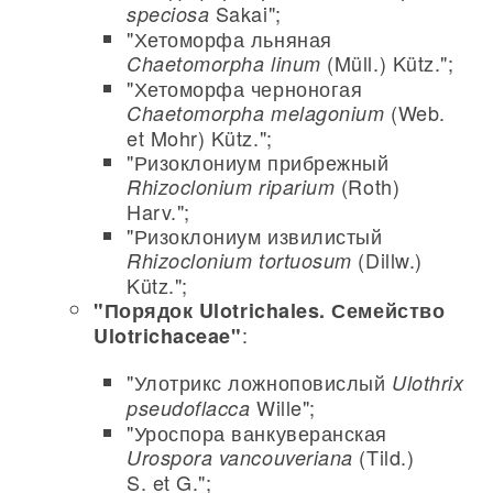
Sakai";
speciosa
"Хетоморфа льняная
(Müll.) Kütz.";
Chaetomorpha linum
"Хетоморфа черноногая
(Web.
Chaetomorpha melagonium
et Mohr) Kütz.";
"Ризоклониум прибрежный
(Roth)
Rhizoclonium riparium
Harv.";
"Ризоклониум извилистый
(Dillw.)
Rhizoclonium tortuosum
Kütz.";
"Порядок Ulotrichales. Семейство
:
Ulotrichaceae"
"Улотрикс ложноповислый
Ulothrix
Wille";
pseudoflacca
"Уроспора ванкуверанская
(Tild.)
Urospora vancouveriana
S. et G.";