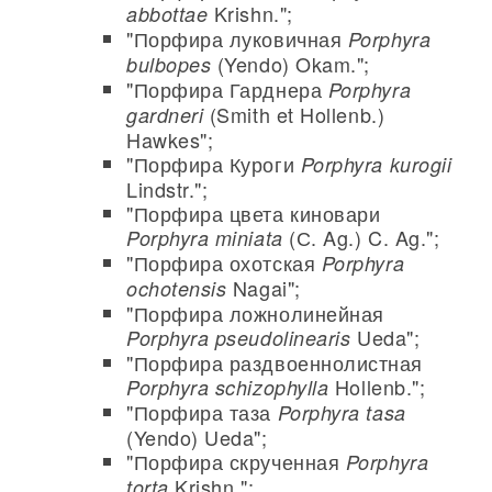
Krishn.";
abbottae
"Порфира луковичная
Porphyra
(Yendo) Okam.";
bulbopes
"Порфира Гарднера
Porphyra
(Smith et Hollenb.)
gardneri
Hawkes";
"Порфира Куроги
Porphyra kurogii
Lindstr.";
"Порфира цвета киновари
(С. Ag.) C. Ag.";
Porphyra miniata
"Порфира охотская
Porphyra
Nagai";
ochotensis
"Порфира ложнолинейная
Ueda";
Porphyra pseudolinearis
"Порфира раздвоеннолистная
Hollenb.";
Porphyra schizophylla
"Порфира таза
Porphyra tasa
(Yendo) Ueda";
"Порфира скрученная
Porphyra
Krishn.";
torta