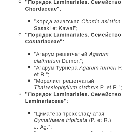
"Порядок Laminariales. Семейство
:
Chordaceae"
"Хорда азиатская
Chorda asiatica
Sasaki et Kawai";
"Порядок Laminariales. Семейство
:
Сostariaceae"
"Агарум решетчатый
Agarum
Dumor.";
clathratum
"Агарум Турнера
P.
Agarum turneri
et R.";
"Морелист решетчатый
P. et R.";
Thalassiophyllum clathrus
"Порядок Laminariales. Семейство
:
Laminariaceae"
"Циматера трехскладчатая
(P. et R.)
Cymathaere triplicata
J. Ag.";