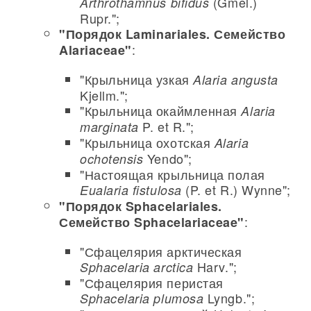
(Gmel.)
Arthrothamnus bifidus
Rupr.";
"Порядок Laminariales. Семейство
:
Alariaceae"
"Крыльница узкая
Alaria angusta
Kjellm.";
"Крыльница окаймленная
Alaria
P. et R.";
marginata
"Крыльница охотская
Alaria
Yendo";
ochotensis
"Настоящая крыльница полая
(P. et R.) Wynne";
Eualaria fistulosa
"Порядок Sphacelariales.
:
Семейство Sphacelariaceae"
"Сфацелярия арктическая
Harv.";
Sphacelaria arctica
"Сфацелярия перистая
Lyngb.";
Sphacelaria plumosa