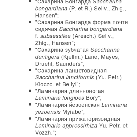
"Сахарина Бонгарда
Saccharina
(P. et R.) Seliv., Zhig.,
bongardiana
Hansen";
"Сахарина Бонгарда форма почти
сидячая
Saccharina bongardiana
f.
(Aresch.) Seliv.,
subsessilее
Zhig., Hansen";
"Сахарина зубчатая
Saccharina
(Kjellm.) Lane, Mayes,
dentigera
Druehl, Saunders";
"Сахарина ланцетовидная
(Yu. Petr.)
Saccharina lanciformis
Kloczc. et Beliyi";
"Ламинария длинноногая
Bory";
Laminaria longipes
"Ламинария йезоенская
Laminaria
Myiabe";
yezoensis
"Ламинария прижаторизоидная
Yu. Petr. et
Laminaria appressirhiza
Vozzh.";