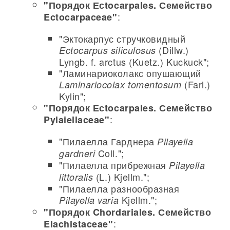
"Порядок Есtocarpales. Семейство
:
Ectocarpaceae"
"Эктокарпус стручковидный
(Dillw.)
Ectocarpus siliculosus
Lyngb. f. arctus (Kuetz.) Kuckuck";
"Ламинариоколакс опушающий
(Farl.)
Laminariocolax tomentosum
Kylin";
"Порядок Есtocarpales. Семейство
:
Pylaiellaceae"
"Пилаелла Гарднера
Pilayella
Coll.";
gardneri
"Пилаелла прибрежная
Pilayella
(L.) Kjellm.";
littoralis
"Пилаелла разнообразная
Kjellm.";
Pilayella varia
"Порядок Chordariales. Семейство
:
Elachistaceae"