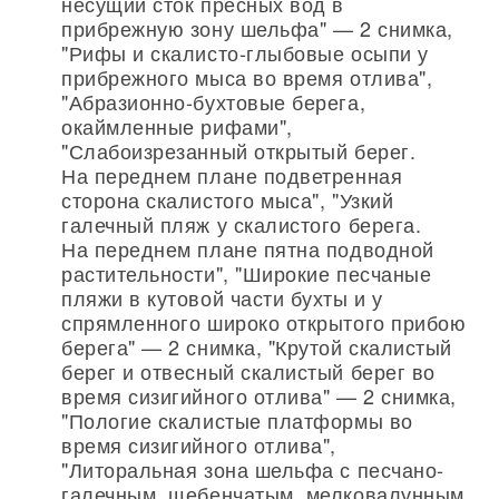
несущий сток пресных вод в
прибрежную зону шельфа" — 2 снимка,
"Рифы и скалисто-глыбовые осыпи у
прибрежного мыса во время отлива",
"Абразионно-бухтовые берега,
окаймленные рифами",
"Слабоизрезанный открытый берег.
На переднем плане подветренная
сторона скалистого мыса", "Узкий
галечный пляж у скалистого берега.
На переднем плане пятна подводной
растительности", "Широкие песчаные
пляжи в кутовой части бухты и у
спрямленного широко открытого прибою
берега" — 2 снимка, "Крутой скалистый
берег и отвесный скалистый берег во
время сизигийного отлива" — 2 снимка,
"Пологие скалистые платформы во
время сизигийного отлива",
"Литоральная зона шельфа с песчано-
галечным, щебенчатым, мелковалунным