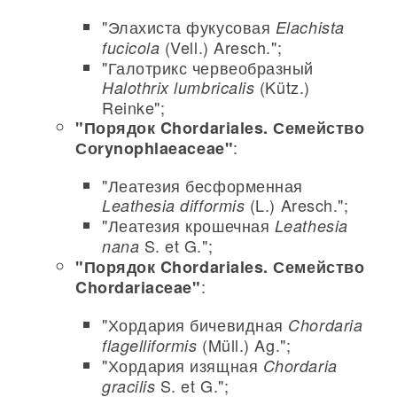
"Элахиста фукусовая
Elachista
(Vell.) Aresch.";
fucicola
"Галотрикс червеобразный
(Kütz.)
Halothrix lumbricalis
Reinke";
"Порядок Chordariales. Семейство
:
Соrynophlaeaceae"
"Леатезия бесформенная
(L.) Aresch.";
Leathesia difformis
"Леатезия крошечная
Leathesia
S. et G.";
nana
"Порядок Chordariales. Семейство
:
Chordariaceae"
"Хордария бичевидная
Chordaria
(Müll.) Ag.";
flagelliformis
"Хордария изящная
Chordaria
S. et G.";
gracilis