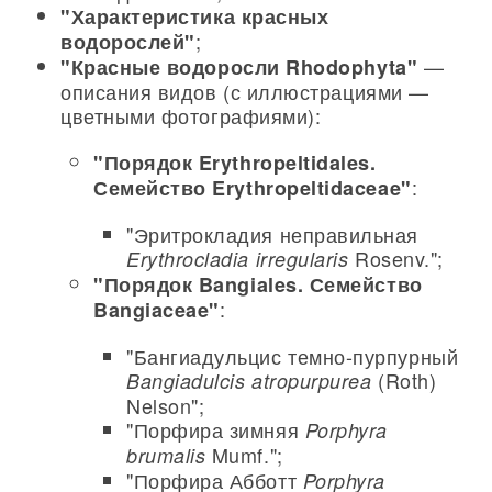
"Характеристика красных
;
водорослей"
—
"Красные водоросли Rhodophyta"
описания видов (с иллюстрациями —
цветными фотографиями):
"Порядок Erythropeltidales.
:
Семейство Erythropeltidaceae"
"Эритрокладия неправильная
Rosenv.";
Erythrocladia irregularis
"Порядок Bangiales. Семейство
:
Bangiaceae"
"Бангиадульцис темно-пурпурный
(Roth)
Bangiadulcis atropurpurea
Nelson";
"Порфира зимняя
Porphyra
Mumf.";
brumalis
"Порфира Абботт
Porphyra