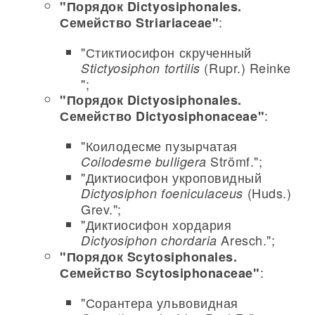
"Порядок Dictyosiphonales.
:
Семейство Striariaceae"
"Стиктиосифон скрученный
(Rupr.) Reinke
Stictyosiphon tortilis
";
"Порядок Dictyosiphonales.
:
Семейство Dictyosiphonaceae"
"Коилодесме пузырчатая
Strömf.";
Coilodesme bulligera
"Диктиосифон укроповидный
(Huds.)
Dictyosiphon foeniculaceus
Grev.";
"Диктиосифон хордария
Aresch.";
Dictyosiphon chordaria
"Порядок Scytosiphonales.
:
Семейство Scytosiphonaceae"
"Сорантера ульвовидная