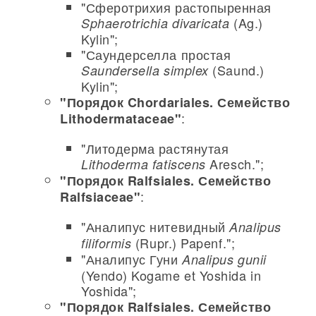
"Сферотрихия растопыренная
(Ag.)
Sphaerotrichia divaricata
Kylin";
"Саундерселла простая
(Saund.)
Saundersella simplex
Kylin";
"Порядок Chordariales. Семейство
:
Lithodermataceae"
"Литодерма растянутая
Aresch.";
Lithoderma fatiscens
"Порядок Ralfsiales. Семейство
:
Ralfsiaceae"
"Аналипус нитевидный
Analipus
(Rupr.) Papenf.";
filiformis
"Аналипус Гуни
Analipus gunii
(Yendo) Kogame et Yoshida in
Yoshida";
"Порядок Ralfsiales. Семейство