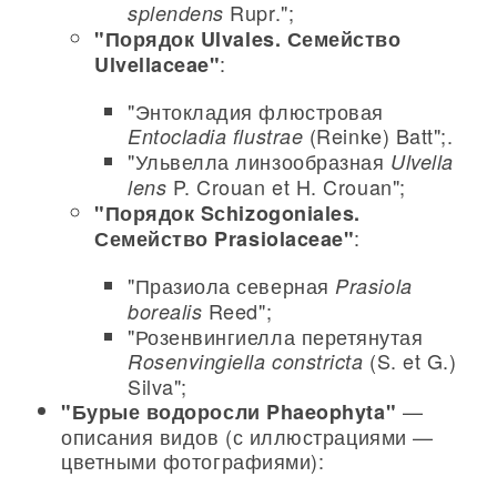
Rupr.";
splendens
"Порядок Ulvales. Семейство
:
Ulvellaceae"
"Энтокладия флюстровая
(Reinke) Batt";.
Entocladia flustrae
"Ульвелла линзообразная
Ulvella
P. Crouan et H. Crouan";
lens
"Порядок Sсhizogoniales.
:
Семейство Prasiolaceae"
"Празиола северная
Prasiola
Reed";
borealis
"Розенвингиелла перетянутая
(S. et G.)
Rosenvingiella constricta
Silva";
—
"Бурые водоросли Phaeophyta"
описания видов (с иллюстрациями —
цветными фотографиями):