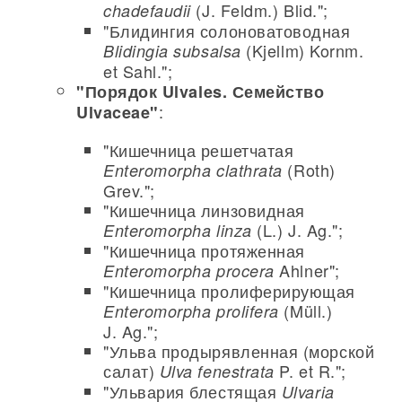
(J. Feldm.) Blid.";
chadefaudii
"Блидингия солоноватоводная
(Kjellm) Kornm.
Blidingia subsalsa
et Sahl.";
"Порядок Ulvales. Семейство
:
Ulvaceae"
"Кишечница решетчатая
(Roth)
Enteromorpha clathrata
Grev.";
"Кишечница линзовидная
(L.) J. Ag.";
Enteromorpha linza
"Кишечница протяженная
Ahlner";
Enteromorpha procera
"Кишечница пролиферирующая
(Müll.)
Enteromorpha prolifera
J. Ag.";
"Ульва продырявленная (морской
салат)
P. et R.";
Ulva fenestrata
"Ульвария блестящая
Ulvaria