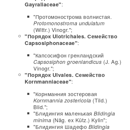
:
Gayraliaceae"
"Протомонострома волнистая.
Protomonostroma undulatum
(Wittr.) Vinogr.";
"Порядок Ulotrichales. Семейство
:
Capsosiphonaceae"
"Капсосифон гренландский
(J. Ag.)
Capsosiphon groenlandicus
Vinogr.";
"Порядок Ulvales. Семейство
:
Kornmanniaceae"
"Корнманния зостеровая
(Tild.)
Kornmannia zostericola
Blid.";
"Блидингия маленькая
Blidingia
(Näg. ex Kütz.) Kylin";
minima
"Блидингия Шадефо
Blidingia