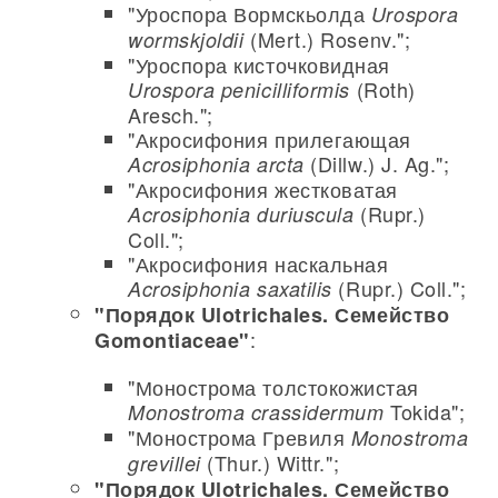
"Уроспора Вормскьолда
Urospora
(Mert.) Rosenv.";
wormskjoldii
"Уроспора кисточковидная
(Roth)
Urospora penicilliformis
Aresch.";
"Акросифония прилегающая
(Dillw.) J. Ag.";
Acrosiphonia arcta
"Акросифония жестковатая
(Rupr.)
Acrosiphonia duriuscula
Coll.";
"Акросифония наскальная
(Rupr.) Coll.";
Acrosiphonia saxatilis
"Порядок Ulotrichales. Семейство
:
Gomontiaceae"
"Монострома толстокожистая
Tokida";
Monostroma crassidermum
"Монострома Гревиля
Monostroma
(Thur.) Wittr.";
grevillei
"Порядок Ulotrichales. Семейство