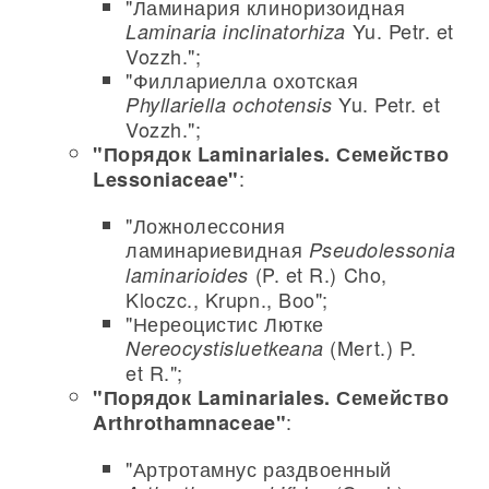
"Ламинария клиноризоидная
Yu. Petr. et
Laminaria inclinatorhiza
Vozzh.";
"Филлариелла охотская
Yu. Petr. et
Phyllariella ochotensis
Vozzh.";
"Порядок Laminariales. Семейство
:
Lessoniaceae"
"Ложнолессония
ламинариевидная
Pseudolessonia
(P. et R.) Cho,
laminarioides
Kloczc., Krupn., Boo";
"Нереоцистис Лютке
(Mert.) P.
Nereocystisluetkeana
et R.";
"Порядок Laminariales. Семейство
:
Arthrothamnaceae"
"Артротамнус раздвоенный