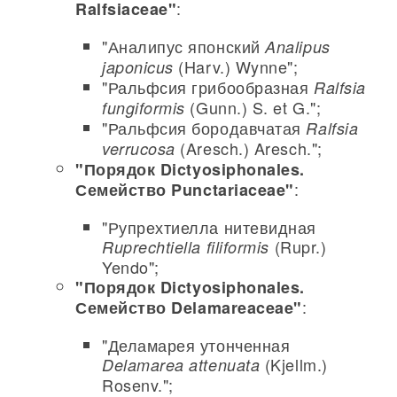
:
Ralfsiaceae"
"Аналипус японский
Analipus
(Harv.) Wynne";
japonicus
"Ральфсия грибообразная
Ralfsia
(Gunn.) S. et G.";
fungiformis
"Ральфсия бородавчатая
Ralfsia
(Aresch.) Aresch.";
verrucosa
"Порядок Dictyosiphonales.
:
Семейство Punctariaceae"
"Рупрехтиелла нитевидная
(Rupr.)
Ruprechtiella filiformis
Yendo";
"Порядок Dictyosiphonales.
:
Семейство Delamareaceae"
"Деламарея утонченная
(Kjellm.)
Delamarea attenuata
Rosenv.";