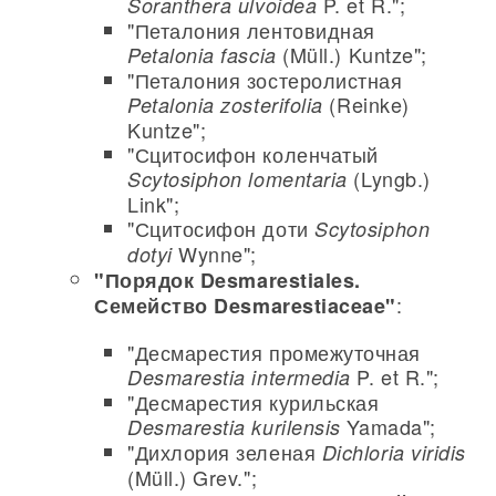
P. et R.";
Soranthera ulvoidea
"Петалония лентовидная
(Müll.) Kuntze";
Petalonia fascia
"Петалония зостеролистная
(Reinke)
Petalonia zosterifolia
Kuntze";
"Сцитосифон коленчатый
(Lyngb.)
Scytosiphon lomentaria
Link";
"Сцитосифон доти
Scytosiphon
Wynne";
dotyi
"Порядок Desmarestiales.
:
Семейство Desmarestiaceae"
"Десмарестия промежуточная
P. et R.";
Desmarestia intermedia
"Десмарестия курильская
Yamada";
Desmarestia kurilensis
"Дихлория зеленая
Dichloria viridis
(Müll.) Grev.";