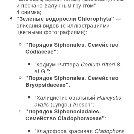
и песчано-валунным грунтом" —
4 снимка;
—
"Зеленые водоросли Chlorophyta"
описания видов (с иллюстрациями —
цветными фотографиями):
"Порядок Siphonales. Семейство
:
Codiaceae"
"Кодиум Риттера
S.
Codium ritteri
et G.";
"Порядок Siphonales. Семейство
:
Bryopsidaceae"
"Халицистис овальный
Halicystis
(Lyngb.) Aresch";
ovalis
"Порядок Siphonocladales.
:
Семейство Cladophoraceae"
"Кладофора красивая
Cladophora