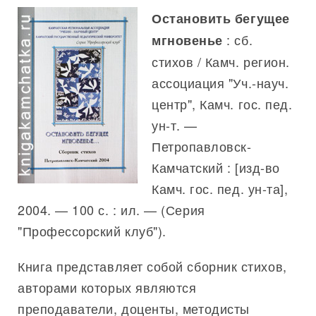
Остановить бегущее
: сб.
мгновенье
стихов / Камч. регион.
ассоциация "Уч.-науч.
центр", Камч. гос. пед.
ун-т. —
Петропавловск-
Камчатский : [изд-во
Камч. гос. пед. ун-та],
2004. — 100 с. : ил. — (Серия
"Профессорский клуб").
Книга представляет собой сборник стихов,
авторами которых являются
преподаватели, доценты, методисты