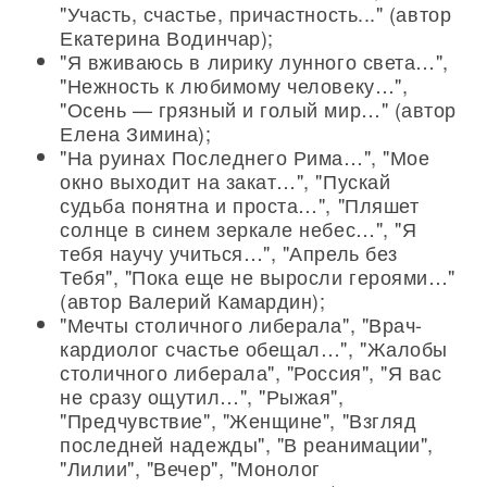
"Участь, счастье, причастность..." (автор
Екатерина Водинчар);
"Я вживаюсь в лирику лунного света…",
"Нежность к любимому человеку…",
"Осень — грязный и голый мир…" (автор
Елена Зимина);
"На руинах Последнего Рима…", "Мое
окно выходит на закат…", "Пускай
судьба понятна и проста…", "Пляшет
солнце в синем зеркале небес…", "Я
тебя научу учиться…", "Апрель без
Тебя", "Пока еще не выросли героями…"
(автор Валерий Камардин);
"Мечты столичного либерала", "Врач-
кардиолог счастье обещал…", "Жалобы
столичного либерала", "Россия", "Я вас
не сразу ощутил…", "Рыжая",
"Предчувствие", "Женщине", "Взгляд
последней надежды", "В реанимации",
"Лилии", "Вечер", "Монолог