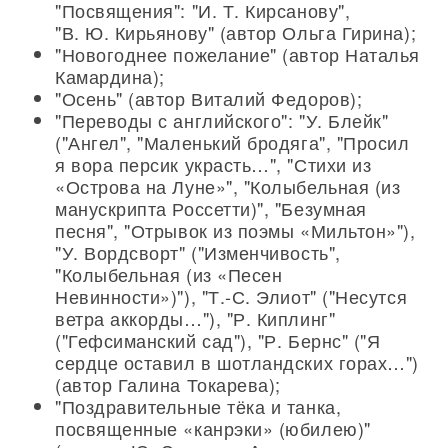
"Посвящения": "И. Т. Кирсанову",
"В. Ю. Кирьянову" (автор Ольга Гирина);
"Новогоднее пожелание" (автор Наталья
Камардина);
"Осень" (автор Виталий Федоров);
"Переводы с английского": "У. Блейк"
("Ангел", "Маленький бродяга", "Просил
я вора персик украсть…", "Стихи из
«Острова на Луне»", "Колыбельная (из
манускрипта Россетти)", "Безумная
песня", "Отрывок из поэмы «Мильтон»"),
"У. Вордсворт" ("Изменчивость",
"Колыбельная (из «Песен
Невинности»)"), "Т.-С. Элиот" ("Несутся
ветра аккорды…"), "Р. Киплинг"
("Гефсиманский сад"), "Р. Бернс" ("Я
сердце оставил в шотландских горах…")
(автор Галина Токарева);
"Поздравительные тёка и танка,
посвященные «канрэки» (юбилею)"