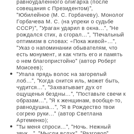
равноудаленного олигарха (после
совещания с Президентом)",
"Юбилейное (М. С. Горбачеву). Монолог
Горбачева М. С. (на упреки о судьбе
СССР)", "Ураган ударил в окна…", "Не
рождался стих, а сгорал…", "Печальный
оптимизм в словах: «Пока живой»…",
"Указ о напоминании обывателям, что
есть монумент, и как чтить его и память
о нем благопристойно" (автор Роберт
Моисеев);
"Упала прядь волос на загорелый
лоб…", "Когда снится иль, может быть,
чудится…", "Захватывает дух от
ощущенья бездны…", "Поставьте свечи к
образам…", "Я к женщинам, вообще-то,
равнодушна…", "Я в Рождество твои
согрею руки…" (автор Светлана
Артеменко);
"Ты меня спроси…", "Ночь. Нежный
звук…", "Мысли вслух", "Разговор",