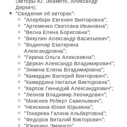
(авторы Ю. Энамито, Александр
Деркач);
"Сведения об авторах":
"Алерборн Евгения Викторовна";
"Артеменко Светлана Ивановна";
"Весна Елена Борисовна";
"Викулин Александр Васильевич";
"Водинчар Екатерина
Александровна";
"Гирина Ольга Алексеевна";
"Деркач Александр Владимирович";
"Зимина Елена Владимировна";
"Камардин Валерий Викторович";
"Камардина Наталья Викторовна";
"Карпов Геннадий Александрович";
"Леонов Владимир Леонидович";
"Моисеев Роберт Савельевич";
"Неяскина Юлия Юрьевна";
"Токарева Галина Альбертовна";
"Федоров Виталий Викторович";
"Юкихино Эманито".