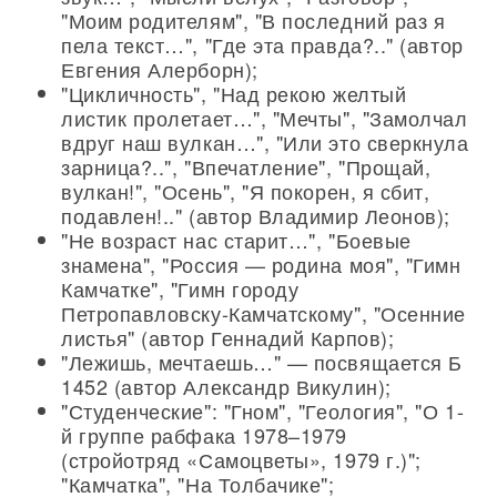
"Моим родителям", "В последний раз я
пела текст…", "Где эта правда?.." (автор
Евгения Алерборн);
"Цикличность", "Над рекою желтый
листик пролетает…", "Мечты", "Замолчал
вдруг наш вулкан…", "Или это сверкнула
зарница?..", "Впечатление", "Прощай,
вулкан!", "Осень", "Я покорен, я сбит,
подавлен!.." (автор Владимир Леонов);
"Не возраст нас старит…", "Боевые
знамена", "Россия — родина моя", "Гимн
Камчатке", "Гимн городу
Петропавловску-Камчатскому", "Осенние
листья" (автор Геннадий Карпов);
"Лежишь, мечтаешь…" — посвящается Б
1452 (автор Александр Викулин);
"Студенческие": "Гном", "Геология", "О 1-
й группе рабфака 1978–1979
(стройотряд «Самоцветы», 1979 г.)";
"Камчатка", "На Толбачике";