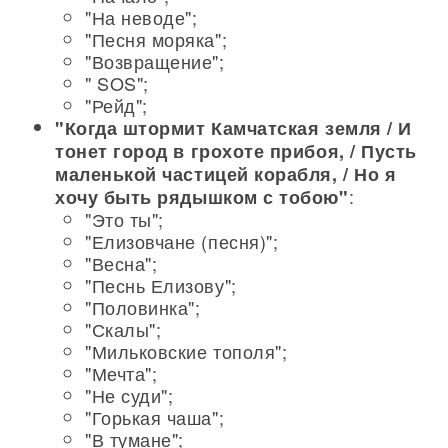
"На неводе";
"Песня моряка";
"Возвращение";
" SOS";
"Рейд";
"Когда штормит Камчатская земля / И
тонет город в грохоте прибоя, / Пусть
маленькой частицей корабля, / Но я
:
хочу быть рядышком с тобою"
"Это ты";
"Елизовчане (песня)";
"Весна";
"Песнь Елизову";
"Половинка";
"Скалы";
"Мильковские тополя";
"Мечта";
"Не суди";
"Горькая чаша";
"В тумане";