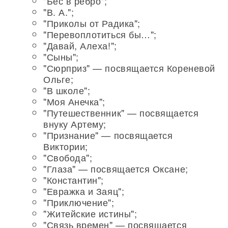
"Бес в ребро";
"В. А.";
"Приколы от Радика";
"Перевоплотиться бы…";
"Давай, Алеха!";
"Сыны";
"Сюрприз" — посвящается Кореневой
Ольге;
"В школе";
"Моя Анечка";
"Путешественник" — посвящается
внуку Артему;
"Признание" — посвящается
Виктории;
"Свобода";
"Глаза" — посвящается Оксане;
"Константин";
"Евражка и Заяц";
"Приключение";
"Житейские истины";
"Связь времен" — посвящается