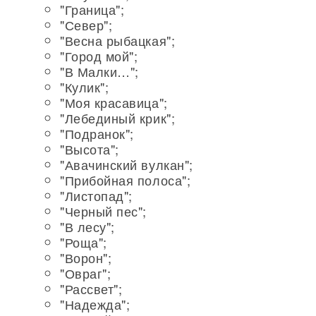
"Граница";
"Север";
"Весна рыбацкая";
"Город мой";
"В Малки…";
"Кулик";
"Моя красавица";
"Лебединый крик";
"Подранок";
"Высота";
"Авачинский вулкан";
"Прибойная полоса";
"Листопад";
"Черный пес";
"В лесу";
"Роща";
"Ворон";
"Овраг";
"Рассвет";
"Надежда";