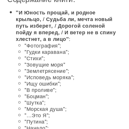
"И Юность прощай, и родное
крыльцо, / Судьба ли, мечта новый
путь изберет, / Дорогой соленой
пойду я вперед, / И ветер не в спину
:
хлестнет, а в лицо"
"Фотография";
"Гудки каравана";
"Стихи";
"Зовущие моря"
"Землетрясение";
"Исповедь моряка";
"Ищу ошибки";
"В проливе";
"Боцман";
"Шутка";
"Морская душа";
"…Это Я";
"Путина";
"Начало";