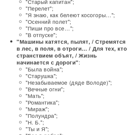
"Старый капитан";
"Перелет";
"Я знаю, как белеют косогоры…";
"Осенний полет";
"Пиши про все…";
"В отпуске";
"Машины катятся, пылят, / Стремятся
в лес, в поля, в отроги… / Для тех, кто
странствием объят, / Жизнь
:
начинается с дороги"
"Была война";
"Старушка";
"Незабываемое (дяде Володе)";
"Вечные огни";
"Мать";
"Романтика";
"Мираж";
"Полундра";
"Н. Б.";
"Ты и Я";