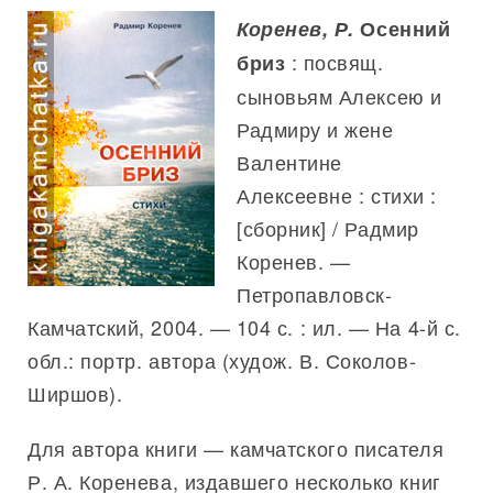
Коренев, Р.
Осенний
: посвящ.
бриз
сыновьям Алексею и
Радмиру и жене
Валентине
Алексеевне : стихи :
[сборник] / Радмир
Коренев. —
Петропавловск-
Камчатский, 2004. — 104 с. : ил. — На 4-й с.
обл.: портр. автора (худож. В. Соколов-
Ширшов).
Для автора книги — камчатского писателя
Р. А. Коренева, издавшего несколько книг