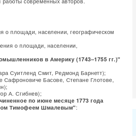
 и работы современных авторов.
я о площади, населении, географическом
ния о площади, населении,
омышленников в Америку (1743–1755 гг.)"
ра Суитленд Смит, Редмонд Барнетт);
 Сафроновиче Басове, Степане Глотове,
н);
ор А. Сгибнев);
учиненное по июне месяце 1773 года
:
аном Тимофеем Шмалевым"