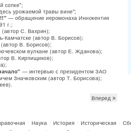
й сопке";
десь урожаемой травы вине";
— обращение иеромонаха Иннокентия
!!"
1 г.;
(автор С. Вахрин);
"
ь-Камчатске (автор В. Борисов);
(автор В. Борисов);
ючевском вулкане (автор Е. Жданова);
тор В. Кирпищиков);
а);
— интервью с президентом ЗАО
начало"
ичем Значковским (автор Т. Борисова);
еев).
Вперед
правочная
Наука
История
Историческая
Сб