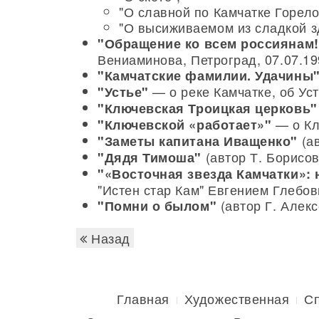
"О славной по Камчатке Горело
"О высиживаемом из сладкой з
"Обращение ко всем россиянам!
Вениаминова, Петроград, 07.07.199
"Камчатские фамилии. Удачины
— о реке Камчатке, об Уст
"Устье"
"Ключевская Троицкая церковь"
— о Кл
"Ключевской «работает»"
(ав
"Заметы капитана Иващенко"
(автор Т. Борисов
"Дядя Тимоша"
"«Восточная звезда Камчатки»: 
"Истен стар Кам" Евгением Глебов
(автор Г. Алекс
"Помни о былом"
Назад
Главная
Художественная
С