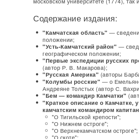
московском университете (1774), так
Содержание издания:
— сведени
"Камчатская область"
положении;
— сведе
"Усть-Камчатский район"
географическом положении;
"Первые экспедиции русских пр
(автор Р. В. Макарова);
(авторы Барба
"Русская Америка"
— о Емельяне
"Колумбы росские"
Андреяне Толстых (автор С. Вахри
(авт
"Бем — командир Камчатки"
"Краткое описание о Камчатке, 
камчатским командиром капит
"О Тигильской крепости";
"О Нижнем остроге";
"О Верхнекамчатском остроге";
"О скоте";