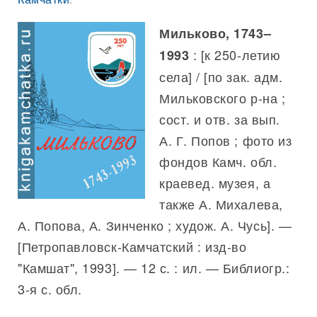
Мильково, 1743–
: [к 250-летию
1993
села] / [по зак. адм.
Мильковского р-на ;
сост. и отв. за вып.
А. Г. Попов ; фото из
фондов Камч. обл.
краевед. музея, а
также А. Михалева,
А. Попова, А. Зинченко ; худож. А. Чусь]. —
[Петропавловск-Камчатский : изд-во
"Камшат", 1993]. — 12 с. : ил. — Библиогр.:
3-я с. обл.