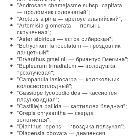
"Androsace chamejasme subsp. capitata
— проломник головчатый";
"Arctous alpina — арктоус альпийский";
"Artemisia glomerata — полынь
скрученная";
"Aster sibiricus — астра сибирская";
"Botrychium lanceolatum — гроздовник
ланцетный";
"Bryanthus gmelinii — бриантус Гмелина";
"Bupleurum triradiatum — володушка
трехлучевая";
"Campanula lasiocarpa — колокольчик
волосистоплодный";
"Cassiope lycopodioides — кассиопея
плауновидная";
"Castilleja pallida — кастиллея бледная";
"Crepis chrysantha — скерда
золотистая";
"Dianthus repens — гвоздика ползучая";
"Diapensia obovata — диапенсия