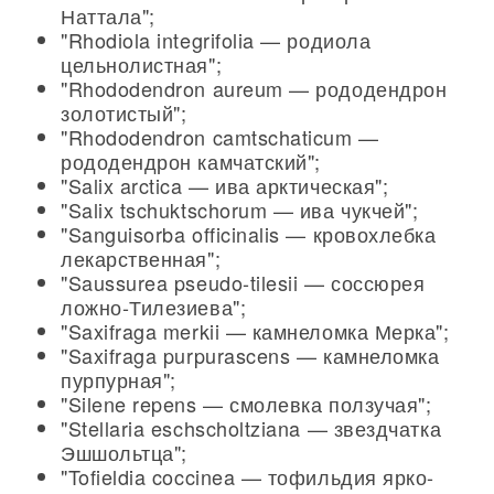
Наттала";
"Rhodiola integrifolia — родиола
цельнолистная";
"Rhododendron aureum — рододендрон
золотистый";
"Rhododendron camtschaticum —
рододендрон камчатский";
"Salix arctica — ива арктическая";
"Salix tschuktschorum — ива чукчей";
"Sanguisorba officinalis — кровохлебка
лекарственная";
"Saussurea pseudo-tilesii — соссюрея
ложно-Тилезиева";
"Saxifraga merkii — камнеломка Мерка";
"Saxifraga purpurascens — камнеломка
пурпурная";
"Silene repens — смолевка ползучая";
"Stellaria eschscholtziana — звездчатка
Эшшольтца";
"Tofieldia coccinea — тофильдия ярко-