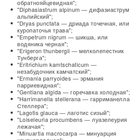
обратнояйцевидная";
"Diphasiastrum alpinum — дифазиаструм
альпийский";
"Dryas punctata — дриада точечная, или
куропаточья трава";
"Empetrum nigrum — шикша, или
водяника черная";
"Erigeron thunbergii — мелколепестник
Тунберга";
"Eritrichium kamtschaticum —
незабудочник камчатский";
"Ermania parryoides — эрмания
парриевидная";
"Gentiana algida — горечавка холодная";
"Harrimanella stellerana — гарриманелла
Стеллера";
"Lagotis glauca — лаготис сизый";
"Loiseleuria procumbens — луазелеурия
лежачая";
"Minuartia macrocarpa — минуарция