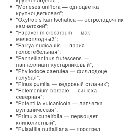
крупноплодная";
"Moneses uniflora — одноцветка
крупноцветковая";
"Oxytropis kamtschatica — остролодочник
камчатский";
"Papaver microcarpum — мак
мелкоплодный";
"Parrya nudicaulis — пария
голостебельная";
"Pennellianthus frutescens —
паннеллиант кустарниковый";
"Phyllodoce caerulea — филлодоце
голубая";
"Pinus pumila — кедровый стланик";
"Polemonium boreale — синюха
северная";
"Potentilla vulcanicola — лапчатка
вулканическая";
"Primula cuneifolia — первоцвет
клинолистный";
"Pulsatilla nuttalliana — прострел