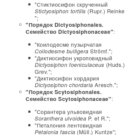
"Стиктиосифон скрученный
(Rupr.) Reinke
Stictyosiphon tortilis
";
"Порядок Dictyosiphonales.
:
Семейство Dictyosiphonaceae"
"Коилодесме пузырчатая
Strömf.";
Coilodesme bulligera
"Диктиосифон укроповидный
(Huds.)
Dictyosiphon foeniculaceus
Grev.";
"Диктиосифон хордария
Aresch.";
Dictyosiphon chordaria
"Порядок Scytosiphonales.
:
Семейство Scytosiphonaceae"
"Сорантера ульвовидная
P. et R.";
Soranthera ulvoidea
"Петалония лентовидная
(Müll.) Kuntze";
Petalonia fascia