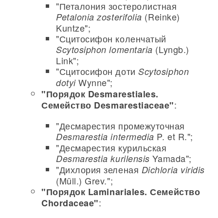
"Петалония зостеролистная
(Reinke)
Petalonia zosterifolia
Kuntze";
"Сцитосифон коленчатый
(Lyngb.)
Scytosiphon lomentaria
Link";
"Сцитосифон доти
Scytosiphon
Wynne";
dotyi
"Порядок Desmarestiales.
:
Семейство Desmarestiaceae"
"Десмарестия промежуточная
P. et R.";
Desmarestia intermedia
"Десмарестия курильская
Yamada";
Desmarestia kurilensis
"Дихлория зеленая
Dichloria viridis
(Müll.) Grev.";
"Порядок Laminariales. Семейство
:
Chordaceae"