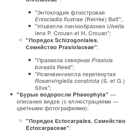
"Энтокладия флюстровая
(Reinke) Batt";.
Entocladia flustrae
"Ульвелла линзообразная
Ulvella
P. Crouan et H. Crouan";
lens
"Порядок Sсhizogoniales.
:
Семейство Prasiolaceae"
"Празиола северная
Prasiola
Reed";
borealis
"Розенвингиелла перетянутая
(S. et G.)
Rosenvingiella constricta
Silva";
—
"Бурые водоросли Phaeophyta"
описания видов (с иллюстрациями —
цветными фотографиями):
"Порядок Есtocarpales. Семейство
:
Ectocarpaceae"