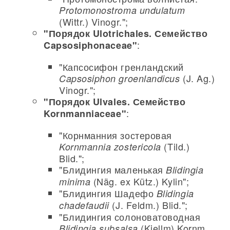
Protomonostroma undulatum
(Wittr.) Vinogr.";
"Порядок Ulotrichales. Семейство
:
Capsosiphonaceae"
"Капсосифон гренландский
(J. Ag.)
Capsosiphon groenlandicus
Vinogr.";
"Порядок Ulvales. Семейство
:
Kornmanniaceae"
"Корнманния зостеровая
(Tild.)
Kornmannia zostericola
Blid.";
"Блидингия маленькая
Blidingia
(Näg. ex Kütz.) Kylin";
minima
"Блидингия Шадефо
Blidingia
(J. Feldm.) Blid.";
chadefaudii
"Блидингия солоноватоводная
(Kjellm) Kornm.
Blidingia subsalsa