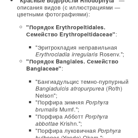
—
"Красные водоросли Rhodophyta"
описания видов (с иллюстрациями —
цветными фотографиями):
"Порядок Erythropeltidales.
:
Семейство Erythropeltidaceae"
"Эритрокладия неправильная
Rosenv.";
Erythrocladia irregularis
"Порядок Bangiales. Семейство
:
Bangiaceae"
"Бангиадульцис темно-пурпурный
(Roth)
Bangiadulcis atropurpurea
Nelson";
"Порфира зимняя
Porphyra
Mumf.";
brumalis
"Порфира Абботт
Porphyra
Krishn.";
abbottae
"Порфира луковичная
Porphyra
(Yendo) Okam.";
bulbopes