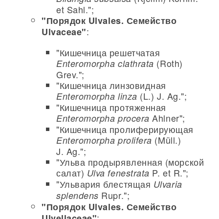
et Sahl.";
"Порядок Ulvales. Семейство
:
Ulvaceae"
"Кишечница решетчатая
(Roth)
Enteromorpha clathrata
Grev.";
"Кишечница линзовидная
(L.) J. Ag.";
Enteromorpha linza
"Кишечница протяженная
Ahlner";
Enteromorpha procera
"Кишечница пролиферирующая
(Müll.)
Enteromorpha prolifera
J. Ag.";
"Ульва продырявленная (морской
салат)
P. et R.";
Ulva fenestrata
"Ульвария блестящая
Ulvaria
Rupr.";
splendens
"Порядок Ulvales. Семейство
:
Ulvellaceae"