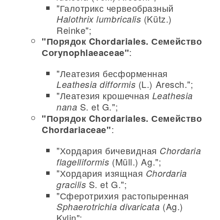
"Галотрикс червеобразный
(Kütz.)
Halothrix lumbricalis
Reinke";
"Порядок Chordariales. Семейство
:
Соrynophlaeaceae"
"Леатезия бесформенная
(L.) Aresch.";
Leathesia difformis
"Леатезия крошечная
Leathesia
S. et G.";
nana
"Порядок Chordariales. Семейство
:
Chordariaceae"
"Хордария бичевидная
Chordaria
(Müll.) Ag.";
flagelliformis
"Хордария изящная
Chordaria
S. et G.";
gracilis
"Сферотрихия растопыренная
(Ag.)
Sphaerotrichia divaricata
Kylin";