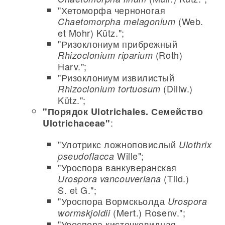
"Хетоморфа черноногая
(Web.
Chaetomorpha melagonium
et Mohr) Kütz.";
"Ризоклониум прибрежный
(Roth)
Rhizoclonium riparium
Harv.";
"Ризоклониум извилистый
(Dillw.)
Rhizoclonium tortuosum
Kütz.";
"Порядок Ulotrichales. Семейство
:
Ulotrichaceae"
"Улотрикс ложноповислый
Ulothrix
Wille";
pseudoflacca
"Уроспора ванкуверанская
(Tild.)
Urospora vancouveriana
S. et G.";
"Уроспора Вормскьолда
Urospora
(Mert.) Rosenv.";
wormskjoldii
"Уроспора кисточковидная