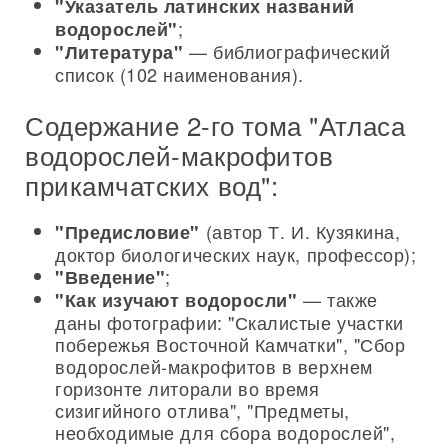
"Указатель латинских названий
;
водорослей"
— библиографический
"Литература"
список (102 наименования).
Содержание 2-го тома "Атласа
водорослей-макрофитов
прикамчатских вод":
(автор Т. И. Кузякина,
"Предисловие"
доктор биологических наук, профессор);
;
"Введение"
— также
"Как изучают водоросли"
даны фотографии: "Скалистые участки
побережья Восточной Камчатки", "Сбор
водорослей-макрофитов в верхнем
горизонте литорали во время
сизигийного отлива", "Предметы,
необходимые для сбора водорослей",