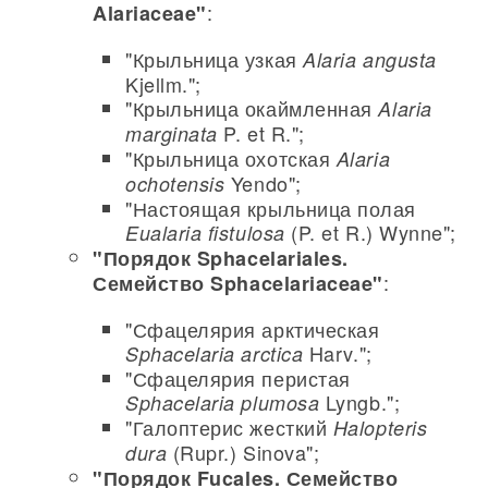
:
Alariaceae"
"Крыльница узкая
Alaria angusta
Kjellm.";
"Крыльница окаймленная
Alaria
P. et R.";
marginata
"Крыльница охотская
Alaria
Yendo";
ochotensis
"Настоящая крыльница полая
(P. et R.) Wynne";
Eualaria fistulosa
"Порядок Sphacelariales.
:
Семейство Sphacelariaceae"
"Сфацелярия арктическая
Harv.";
Sphacelaria arctica
"Сфацелярия перистая
Lyngb.";
Sphacelaria plumosa
"Галоптерис жесткий
Halopteris
(Rupr.) Sinova";
dura
"Порядок Fucales. Семейство