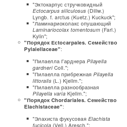
"Эктокарпус стручковидный
(Dillw.)
Ectocarpus siliculosus
Lyngb. f. arctus (Kuetz.) Kuckuck";
"Ламинариоколакс опушающий
(Farl.)
Laminariocolax tomentosum
Kylin";
"Порядок Есtocarpales. Семейство
:
Pylaiellaceae"
"Пилаелла Гарднера
Pilayella
Coll.";
gardneri
"Пилаелла прибрежная
Pilayella
(L.) Kjellm.";
littoralis
"Пилаелла разнообразная
Kjellm.";
Pilayella varia
"Порядок Chordariales. Семейство
:
Elachistaceae"
"Элахиста фукусовая
Elachista
(Vell.) Aresch.";
fucicola