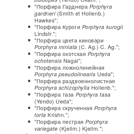
"Порфира Гарднера
Porphyra
(Smith et Hollenb.)
gardneri
Hawkes";
"Порфира Куроги
Porphyra kurogii
Lindstr.";
"Порфира цвета киновари
(С. Ag.) C. Ag.";
Porphyra miniata
"Порфира охотская
Porphyra
Nagai";
ochotensis
"Порфира ложнолинейная
Ueda";
Porphyra pseudolinearis
"Порфира раздвоеннолистная
Hollenb.";
Porphyra schizophylla
"Порфира таза
Porphyra tasa
(Yendo) Ueda";
"Порфира скрученная
Porphyra
Krishn.";
torta
"Порфира пестрая
Porphyra
(Kjellm.) Kjellm.";
variegate