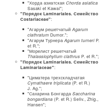
"Хорда азиатская
Chorda asiatica
Sasaki et Kawai";
"Порядок Laminariales. Семейство
:
Сostariaceae"
"Агарум решетчатый
Agarum
Dumor.";
clathratum
"Агарум Турнера
P.
Agarum turneri
et R.";
"Морелист решетчатый
P. et R.";
Thalassiophyllum clathrus
"Порядок Laminariales. Семейство
:
Laminariaceae"
"Циматера трехскладчатая
(P. et R.)
Cymathaere triplicata
J. Ag.";
"Сахарина Бонгарда
Saccharina
(P. et R.) Seliv., Zhig.,
bongardiana
Hansen";