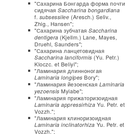
"Сахарина Бонгарда форма почти
сидячая
Saccharina bongardiana
f.
(Aresch.) Seliv.,
subsessilее
Zhig., Hansen";
"Сахарина зубчатая
Saccharina
(Kjellm.) Lane, Mayes,
dentigera
Druehl, Saunders";
"Сахарина ланцетовидная
(Yu. Petr.)
Saccharina lanciformis
Kloczc. et Beliyi";
"Ламинария длинноногая
Bory";
Laminaria longipes
"Ламинария йезоенская
Laminaria
Myiabe";
yezoensis
"Ламинария прижаторизоидная
Yu. Petr. et
Laminaria appressirhiza
Vozzh.";
"Ламинария клиноризоидная
Yu. Petr. et
Laminaria inclinatorhiza
Vozzh.";