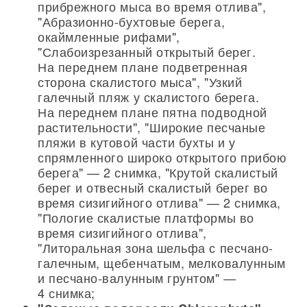
прибрежного мыса во время отлива",
"Абразионно-бухтовые берега,
окаймленные рифами",
"Слабоизрезанный открытый берег.
На переднем плане подветренная
сторона скалистого мыса", "Узкий
галечный пляж у скалистого берега.
На переднем плане пятна подводной
растительности", "Широкие песчаные
пляжи в кутовой части бухты и у
спрямленного широко открытого прибою
берега" — 2 снимка, "Крутой скалистый
берег и отвесный скалистый берег во
время сизигийного отлива" — 2 снимка,
"Пологие скалистые платформы во
время сизигийного отлива",
"Литоральная зона шельфа с песчано-
галечным, щебенчатым, мелковалунным
и песчано-валунным грунтом" —
4 снимка;