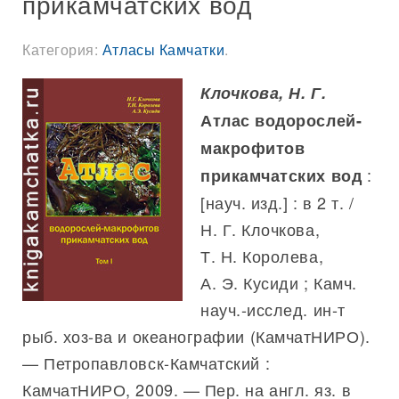
прикамчатских вод
Категория:
Атласы Камчатки
.
Клочкова, Н. Г.
Атлас водорослей-
макрофитов
:
прикамчатских вод
[науч. изд.] : в 2 т. /
Н. Г. Клочкова,
Т. Н. Королева,
А. Э. Кусиди ; Камч.
науч.-исслед. ин-т
рыб. хоз-ва и океанографии (КамчатНИРО).
— Петропавловск-Камчатский :
КамчатНИРО, 2009. — Пер. на англ. яз. в