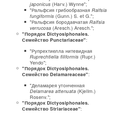
(Harv.) Wynne";
japonicus
"Ральфсия грибообразная
Ralfsia
(Gunn.) S. et G.";
fungiformis
"Ральфсия бородавчатая
Ralfsia
(Aresch.) Aresch.";
verrucosa
"Порядок Dictyosiphonales.
:
Семейство Punctariaceae"
"Рупрехтиелла нитевидная
(Rupr.)
Ruprechtiella filiformis
Yendo";
"Порядок Dictyosiphonales.
:
Семейство Delamareaceae"
"Деламарея утонченная
(Kjellm.)
Delamarea attenuata
Rosenv.";
"Порядок Dictyosiphonales.
:
Семейство Striariaceae"