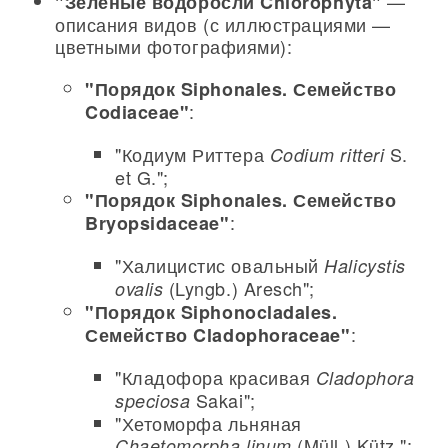
—
"Зеленые водоросли Chlorophyta"
описания видов (с иллюстрациями —
цветными фотографиями):
"Порядок Siphonales. Семейство
:
Codiaceae"
"Кодиум Риттера
S.
Codium ritteri
et G.";
"Порядок Siphonales. Семейство
:
Bryopsidaceae"
"Халицистис овальный
Halicystis
(Lyngb.) Aresch";
ovalis
"Порядок Siphonocladales.
:
Семейство Cladophoraceae"
"Кладофора красивая
Cladophora
Sakai";
speciosa
"Хетоморфа льняная
(Müll.) Kütz.";
Chaetomorpha linum