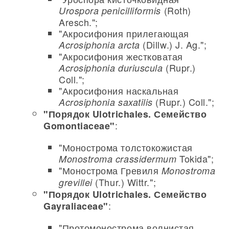
(Roth)
Urospora penicilliformis
Aresch.";
"Акросифония прилегающая
(Dillw.) J. Ag.";
Acrosiphonia arcta
"Акросифония жестковатая
(Rupr.)
Acrosiphonia duriuscula
Coll.";
"Акросифония наскальная
(Rupr.) Coll.";
Acrosiphonia saxatilis
"Порядок Ulotrichales. Семейство
:
Gomontiaceae"
"Монострома толстокожистая
Tokida";
Monostroma crassidermum
"Монострома Гревиля
Monostroma
(Thur.) Wittr.";
grevillei
"Порядок Ulotrichales. Семейство
:
Gayraliaceae"
"Протомонострома волнистая.