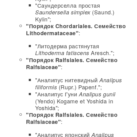
"Саундерселла простая
(Saund.)
Saundersella simplex
Kylin";
"Порядок Chordariales. Семейство
:
Lithodermataceae"
"Литодерма растянутая
Aresch.";
Lithoderma fatiscens
"Порядок Ralfsiales. Семейство
:
Ralfsiaceae"
"Аналипус нитевидный
Analipus
(Rupr.) Papenf.";
filiformis
"Аналипус Гуни
Analipus gunii
(Yendo) Kogame et Yoshida in
Yoshida";
"Порядок Ralfsiales. Семейство
:
Ralfsiaceae"
"Аналипус японский
Analipus