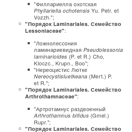
"Филлариелла охотская
Yu. Petr. et
Phyllariella ochotensis
Vozzh.";
"Порядок Laminariales. Семейство
:
Lessoniaceae"
"Ложнолессония
ламинариевидная
Pseudolessonia
(P. et R.) Cho,
laminarioides
Kloczc., Krupn., Boo";
"Нереоцистис Лютке
(Mert.) P.
Nereocystisluetkeana
et R.";
"Порядок Laminariales. Семейство
:
Arthrothamnaceae"
"Артротамнус раздвоенный
(Gmel.)
Arthrothamnus bifidus
Rupr.";
"Порядок Laminariales. Семейство