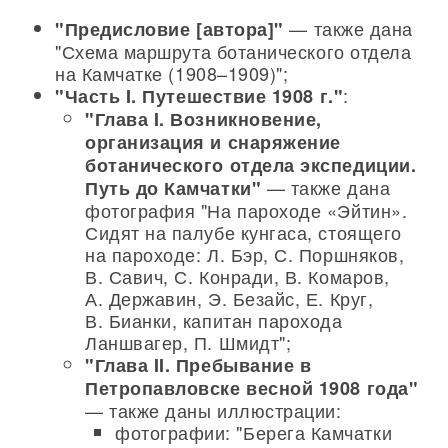
— также дана
"Предисловие [автора]"
"Схема маршрута ботанического отдела
на Камчатке (1908–1909)";
:
"Часть I. Путешествие 1908 г."
"Глава I. Возникновение,
организация и снаряжение
ботанического отдела экспедиции.
— также дана
Путь до Камчатки"
фотография "На пароходе «Эйтин».
Сидят на палубе кунгаса, стоящего
на пароходе: Л. Бэр, С. Поршняков,
В. Савич, С. Конради, В. Комаров,
А. Державин, Э. Безайс, Е. Круг,
В. Бианки, капитан парохода
Ланшвагер, П. Шмидт";
"Глава II. Пребывание в
Петропавловске весной 1908 года"
— также даны иллюстрации:
фотографии: "Берега Камчатки