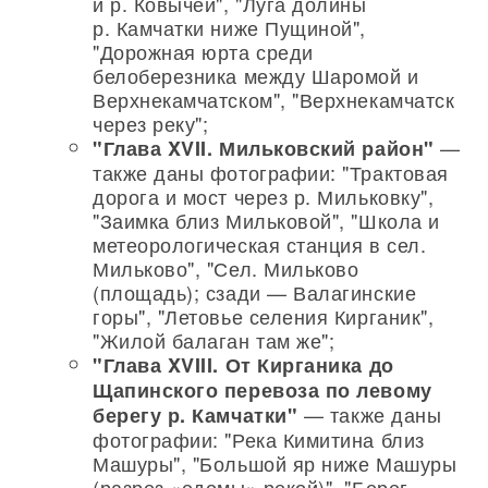
и р. Ковычей", "Луга долины
р. Камчатки ниже Пущиной",
"Дорожная юрта среди
белоберезника между Шаромой и
Верхнекамчатском", "Верхнекамчатск
через реку";
—
"Глава XVII. Мильковский район"
также даны фотографии: "Трактовая
дорога и мост через р. Мильковку",
"Заимка близ Мильковой", "Школа и
метеорологическая станция в сел.
Мильково", "Сел. Мильково
(площадь); сзади — Валагинские
горы", "Летовье селения Кирганик",
"Жилой балаган там же";
"Глава XVIII. От Кирганика до
Щапинского перевоза по левому
— также даны
берегу р. Камчатки"
фотографии: "Река Кимитина близ
Машуры", "Большой яр ниже Машуры
(разрез «едомы» рекой)", "Берег