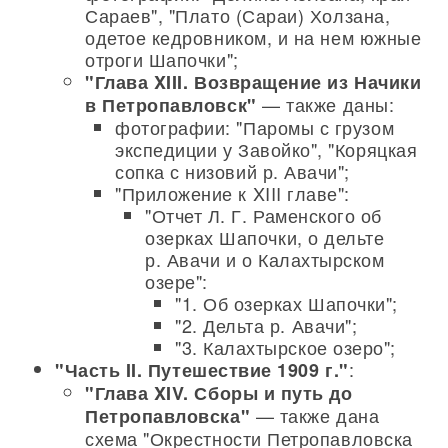
Сараев", "Плато (Сараи) Холзана,
одетое кедровником, и на нем южные
отроги Шапочки";
"Глава XIII. Возвращение из Начики
— также даны:
в Петропавловск"
фотографии: "Паромы с грузом
экспедиции у Завойко", "Коряцкая
сопка с низовий р. Авачи";
"Приложение к XIII главе":
"Отчет Л. Г. Раменского об
озерках Шапочки, о дельте
р. Авачи и о Калахтырском
озере":
"1. Об озерках Шапочки";
"2. Дельта р. Авачи";
"3. Калахтырское озеро";
:
"Часть II. Путешествие 1909 г."
"Глава XIV. Сборы и путь до
— также дана
Петропавловска"
схема "Окрестности Петропавловска