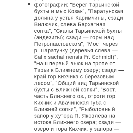
фотографии: "Берег Тарьинской
бухты и мыс Козак", "Паратунская
долина у устья Каримчины, сзади
Вилючик, слева Бархатная
сопка", "Скалы Тарьинской бухты
(андезиты); сзади — горы над
Петропавловском", "Мост через
р. Паратунку (деревья слева —
Salix sachalinensis Fr. Schmidt)",
"Наш первый вьюк на тропе от
Тарьи к Ближнему озеру; сзади —
край гор Кихчика с березовым
лесом", "Общий вид Тарьинской
бухты с Ближней сопки", "Вост.
часть Ближнего оз., отроги гор
Кихчик и Авачинская губа с
Ближней сопки", "Рыболовный
запор у хутора П. Яковлева на
истоке Ближнего озера; сзади —
озеро и гора Кихчик; у запора —