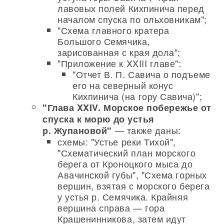
лавовых полей Кихпинича перед
началом спуска по ольховникам";
"Схема главного кратера
Большого Семячика,
зарисованная с края дола";
"Приложение к XXIII главе":
"Отчет В. П. Савича о подъеме
его на северный конус
Кихпинича (на гору Савича)";
"Глава XXIV. Морское побережье от
спуска к морю до устья
— также даны:
р. Жупановой"
схемы: "Устье реки Тихой",
"Схематический план морского
берега от Кроноцкого мыса до
Авачинской губы", "Схема горных
вершин, взятая с морского берега
у устья р. Семячика. Крайняя
вершина справа — гора
Крашенинникова, затем идут