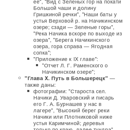
ее", "Вид с Зеленых гор на покати
Большой чаши и долину
Гришкиной речки", "Наши баты у
устья Верховой р. на Начикинском
озере; сзади — Зеленые горы",
"Река Начика вскоре по выходе из
озера", "Берега Начикинского
озера, гора справа — Ягодная
сопка";
"Приложение к IX главе":
"Отчет Л. Г. Раменского о
Начикинском озере";
—
"Глава X. Путь в Большерецк"
также даны:
фотографии: "Староста сел.
Начики Д. Уваровский и писарь
его Г. А. Бурнашев у нас в
лагере", "Высокий берег реки
Начики или Плотниковой ниже
устья Каримчиной; деревья
только по краю, далее тундра",