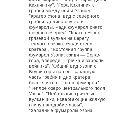
Кихпиничу", "Гора Кихпинич с
гребня между ней и Узоном",
"Кратер Узона, вид с северного
гребня, долина спуска и
фумаролы. Ради фумарол снято
поздно вечером", "Кратер Узона,
грязевой вулкан на берегу
теплого озерка, сзади стена
кратера", "Восточная группа
фумарол Узона; сзади — Белая
гора, впереди — речка и заросли
вейника", "Общий вид Узона с
Белой горы на сев.-западную
часть гребня и дно кратера;
белые пятна — поля фумарол",
"Теплое озеро центрального поля
Узона", "Небольшие грязевые
вулканчики, извергающие жидкую
глину наподобие лавы",
"Западные фумаролы Узона