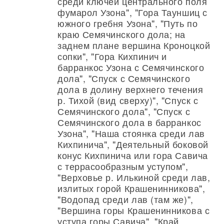
среди ключей центрального поля
фумарол Узона", "Гора Тауншиц с
южного гребня Узона", "Путь по
краю Семячинского дола; на
заднем плане вершина Кроноцкой
сопки", "Гора Кихпинич и
барранкос Узона с Семячинского
дола", "Спуск с Семячинского
дола в долину верхнего течения
р. Тихой (вид сверху)", "Спуск с
Семячинского дола", "Спуск с
Семячинского дола в барранкос
Узона", "Наша стоянка среди лав
Кихпинича", "Деятельный боковой
конус Кихпинича или гора Савича
с террасообразным уступом",
"Верховье р. Илькиной среди лав,
излитых горой Крашенинникова",
"Водопад среди лав (там же)",
"Вершина горы Крашенинникова с
уступа горы Савича", "Край