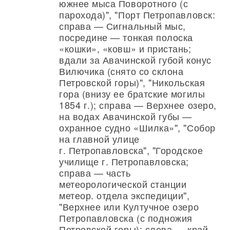
южнее мыса Поворотного (с
парохода)", "Порт Петропавловск:
справа — Сигнальный мыс,
посредине — тонкая полоска
«кошки», «ковш» и пристань;
вдали за Авачинской губой конус
Вилючика (снято со склона
Петровской горы)", "Никольская
гора (внизу ее братские могилы
1854 г.); справа — Верхнее озеро,
на водах Авачинской губы —
охранное судно «Шилка»", "Собор
на главной улице
г. Петропавловска", "Городское
училище г. Петропавловска;
справа — часть
метеорологической станции
метеор. отдела экспедиции",
"Верхнее или Култучное озеро
Петропавловска (с подножия
Петровской горы); слева — край