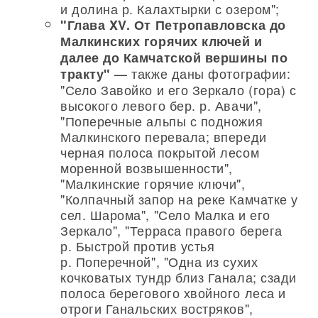
и долина р. Калахтырки с озером";
"Глава XV. От Петропавловска до
Малкинских горячих ключей и
далее до Камчатской вершины по
— также даны фотографии:
тракту"
"Село Завойко и его Зеркало (гора) с
высокого левого бер. р. Авачи",
"Поперечные альпы с подножия
Малкинского перевала; впереди
черная полоса покрытой лесом
моренной возвышенности",
"Малкинские горячие ключи",
"Колпачный запор на реке Камчатке у
сел. Шарома", "Село Малка и его
Зеркало", "Терраса правого берега
р. Быстрой против устья
р. Поперечной", "Одна из сухих
кочковатых тундр близ Ганала; сзади
полоса берегового хвойного леса и
отроги Ганальских востряков",