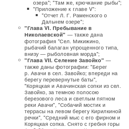
озера"; "Там же, крючкание рыбы";
"Приложение к главе V":
"Отчет Л. Г. Раменского о
Дальнем озере";
"Глава VI. Пребывание в
— также дана
Николаевской"
фотография "Сел. Микижино,
рыбачий балаган упрощенного типа,
внизу — рыболовная морда";
—
"Глава VII. Селение Завойко"
также даны фотографии: "Берег
р. Авачи в сел. Завойко; впереди на
берегу перевернутые баты",
"Коряцкая и Авачинская сопки из сел.
Завойко, за темною полосою
березового леса и светлым пятном
реки Авачи", "Собачий мостик и
террасы на левом берегу Кирилкиной
речки", "Средний мыс с его фирном и
Коряцкая сопка. Снято с гребня горы