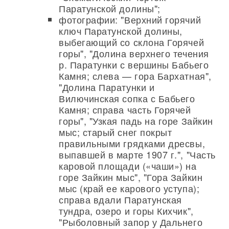
Паратунской долины";
фотографии: "Верхний горячий
ключ Паратунской долины,
выбегающий со склона Горячей
горы", "Долина верхнего течения
р. Паратунки с вершины Бабьего
Камня; слева — гора Бархатная",
"Долина Паратунки и
Вилючинская сопка с Бабьего
Камня; справа часть Горячей
горы", "Узкая падь на горе Зайкин
мыс; старый снег покрыт
правильными грядками дресвы,
выпавшей в марте 1907 г.", "Часть
каровой площади («чаши») на
горе Зайкин мыс", "Гора Зайкин
мыс (край ее карового уступа);
справа вдали Паратунская
тундра, озеро и горы Кихчик",
"Рыболовный запор у Дальнего