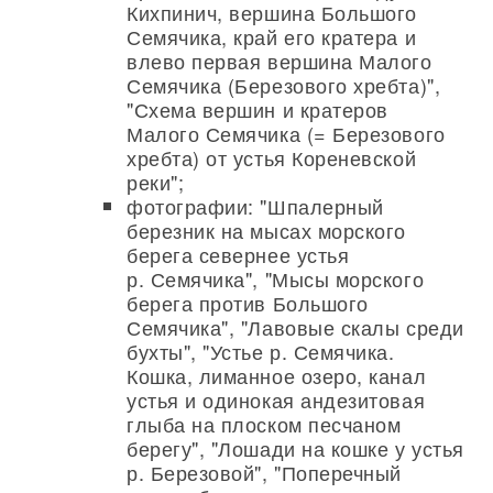
Кихпинич, вершина Большого
Семячика, край его кратера и
влево первая вершина Малого
Семячика (Березового хребта)",
"Схема вершин и кратеров
Малого Семячика (= Березового
хребта) от устья Кореневской
реки";
фотографии: "Шпалерный
березник на мысах морского
берега севернее устья
р. Семячика", "Мысы морского
берега против Большого
Семячика", "Лавовые скалы среди
бухты", "Устье р. Семячика.
Кошка, лиманное озеро, канал
устья и одинокая андезитовая
глыба на плоском песчаном
берегу", "Лошади на кошке у устья
р. Березовой", "Поперечный