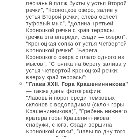
песчаный пляж бухты у устья Второй
речки", "Кроноцкое озеро, залив у
устья Второй речки; слева белеет
туфовый мыс", "Долина Третьей
Кроноцкой речки с края террасы
(речка эта впереди, сзади — озеро)",
"Кроноцкая сопка от устья Четвертой
Кроноцкой речки", "Берега
Кроноцкого озера с плато одного из
мысов", "Стоянка на берегу залива у
устья Четвертой Кроноцкой речки;
вверху край террасы";
"Глава XXII. Гора Крашенинникова"
— также даны фотографии:
"Лавовый порог среди пемзовых
склонов с водопадиком (склон горы
Крашенинникова)", "Гребень нижнего
кратера горы Крашенинникова
снаружи, с юга. Сзади вершина
Кроноцкой сопки", "Лавы по дну того