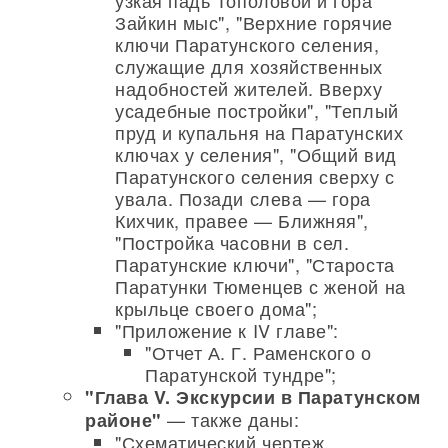
узкая падь Тополовой и гора
Зайкин мыс", "Верхние горячие
ключи Паратунского селения,
служащие для хозяйственных
надобностей жителей. Вверху
усадебные постройки", "Теплый
пруд и купальня на Паратунских
ключах у селения", "Общий вид
Паратунского селения сверху с
увала. Позади слева — гора
Кихчик, правее — Ближняя",
"Постройка часовни в сел.
Паратунские ключи", "Староста
Паратунки Тюменцев с женой на
крыльце своего дома";
"Приложение к IV главе":
"Отчет А. Г. Раменского о
Паратунской тундре";
"Глава V. Экскурсии в Паратунском
— также даны:
районе"
"Схематический чертеж