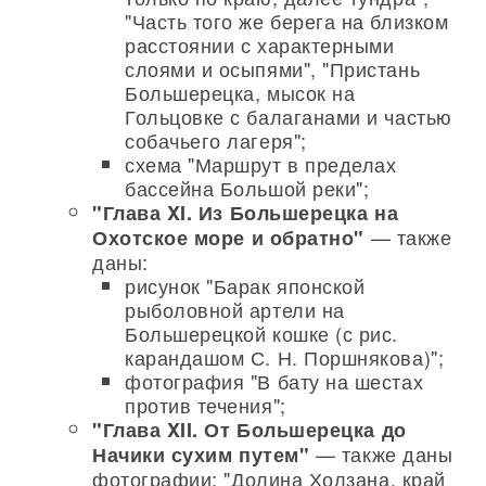
"Часть того же берега на близком
расстоянии с характерными
слоями и осыпями", "Пристань
Большерецка, мысок на
Гольцовке с балаганами и частью
собачьего лагеря";
схема "Маршрут в пределах
бассейна Большой реки";
"Глава XI. Из Большерецка на
— также
Охотское море и обратно"
даны:
рисунок "Барак японской
рыболовной артели на
Большерецкой кошке (с рис.
карандашом С. Н. Поршнякова)";
фотография "В бату на шестах
против течения";
"Глава XII. От Большерецка до
— также даны
Начики сухим путем"
фотографии: "Долина Холзана, край