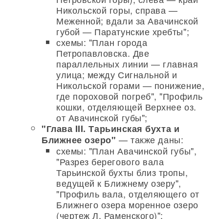
Никольской горы, справа —
Меженной; вдали за Авачинской
губой — Паратунские хребты";
схемы: "План города
Петропавловска. Две
параллельных линии — главная
улица; между Сигнальной и
Никольской горами — понижение,
где пороховой погреб", "Профиль
кошки, отделяющей Верхнее оз.
от Авачинской губы";
"Глава III. Тарьинская бухта и
— также даны:
Ближнее озеро"
схемы: "План Авачинской губы",
"Разрез берегового вала
Тарьинской бухты близ тропы,
ведущей к Ближнему озеру",
"Профиль вала, отделяющего от
Ближнего озера моренное озеро
(чертеж Л. Раменского)";