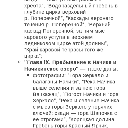
хребта", "Водораздельный гребень в
глубине цирка верховий
р. Поперечной", "Каскады верхнего
течения р. Поперечной", "Верхний
каскад Поперечной; за ним мыс
карового уступа в верхнем
ледниковом цирке этой долины",
"Край каровой террасы того же
цирка";
"Глава IX. Пребывание в Начике и
— также даны:
Начикинское озеро"
фотографии: "Гора Зеркало и
балаганы Начики", "Река Начика
выше селения и за нею гора
Вацкажац", "Погост Начики и гора
Зеркало", "Река и селение Начика
с мыса горы Зеркало у горячих
ключей; сзади — гора Шапочка с
ее отрогами", "Коряцкая долина.
Гребень горы Красный Ярчик,