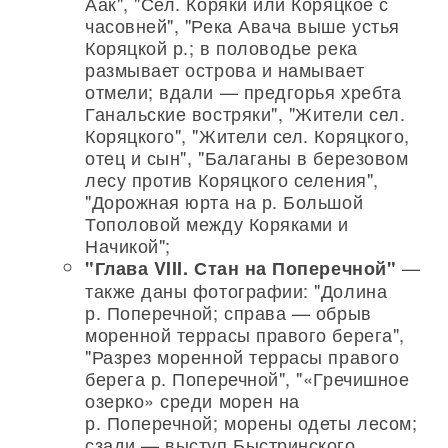
Аак", "Сел. Коряки или Коряцкое с
часовней", "Река Авача выше устья
Коряцкой р.; в половодье река
размывает острова и намывает
отмели; вдали — предгорья хребта
Ганальские востряки", "Жители сел.
Коряцкого", "Жители сел. Коряцкого,
отец и сын", "Балаганы в березовом
лесу против Коряцкого селения",
"Дорожная юрта на р. Большой
Тополовой между Коряками и
Начикой";
—
"Глава VIII. Стан на Поперечной"
также даны фотографии: "Долина
р. Поперечной; справа — обрыв
моренной террасы правого берега",
"Разрез моренной террасы правого
берега р. Поперечной", "«Гречишное
озерко» среди морен на
р. Поперечной; морены одеты лесом;
сзади — выступ Быстринского