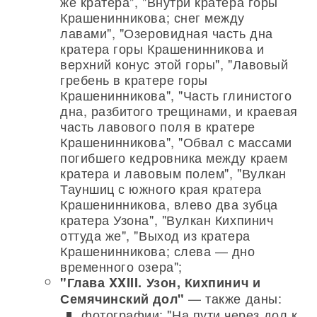
же кратера", "Внутри кратера горы
Крашенинникова; снег между
лавами", "Озеровидная часть дна
кратера горы Крашенинникова и
верхний конус этой горы", "Лавовый
гребень в кратере горы
Крашенинникова", "Часть глинистого
дна, разбитого трещинами, и краевая
часть лавового поля в кратере
Крашенинникова", "Обвал с массами
погибшего кедровника между краем
кратера и лавовым полем", "Вулкан
Тауншиц с южного края кратера
Крашенинникова, влево два зубца
кратера Узона", "Вулкан Кихпинич
оттуда же", "Выход из кратера
Крашенинникова; слева — дно
временного озера";
"Глава XXIII. Узон, Кихпинич и
— также даны:
Семячинский дол"
фотографии: "На пути через дол к