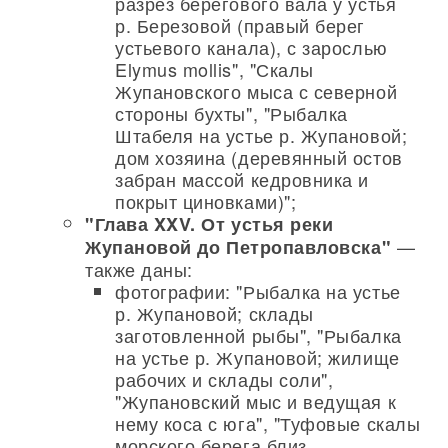
разрез берегового вала у устья
р. Березовой (правый берег
устьевого канала), с зарослью
Elymus mollis", "Скалы
Жупановского мыса с северной
стороны бухты", "Рыбалка
Штабеля на устье р. Жупановой;
дом хозяина (деревянный остов
забран массой кедровника и
покрыт циновками)";
"Глава XXV. От устья реки
—
Жупановой до Петропавловска"
также даны:
фотографии: "Рыбалка на устье
р. Жупановой; склады
заготовленной рыбы", "Рыбалка
на устье р. Жупановой; жилище
рабочих и склады соли",
"Жупановский мыс и ведущая к
нему коса с юга", "Туфовые скалы
морского берега близ