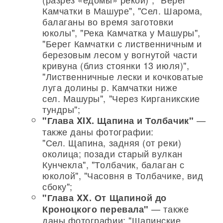
Камчатки в Машуре", "Сел. Шарома,
балаганы во время заготовки
юколы", "Река Камчатка у Машуры",
"Берег Камчатки с лиственничным и
березовым лесом у вогнутой части
кривуна (близ стоянки 13 июля)",
"Лиственничные лески и кочковатые
луга долины р. Камчатки ниже
сел. Машуры", "Через Кирганикские
тундры";
—
"Глава XIX. Щапина и Толбачик"
также даны фотографии:
"Сел. Щапина, задняя (от реки)
околица; позади старый вулкан
Кунчекла", "Толбачик, балаган с
юколой", "Часовня в Толбачике, вид
сбоку";
"Глава XX. От Щапиной до
— также
Кроноцкого перевала"
даны фотографии: "Щапинские