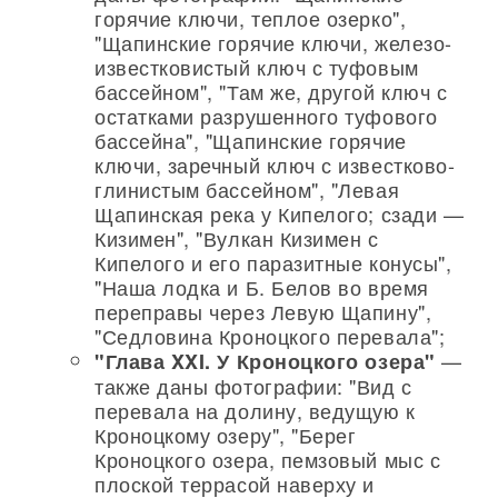
горячие ключи, теплое озерко",
"Щапинские горячие ключи, железо-
известковистый ключ с туфовым
бассейном", "Там же, другой ключ с
остатками разрушенного туфового
бассейна", "Щапинские горячие
ключи, заречный ключ с известково-
глинистым бассейном", "Левая
Щапинская река у Кипелого; сзади —
Кизимен", "Вулкан Кизимен с
Кипелого и его паразитные конусы",
"Наша лодка и Б. Белов во время
переправы через Левую Щапину",
"Седловина Кроноцкого перевала";
—
"Глава XXI. У Кроноцкого озера"
также даны фотографии: "Вид с
перевала на долину, ведущую к
Кроноцкому озеру", "Берег
Кроноцкого озера, пемзовый мыс с
плоской террасой наверху и