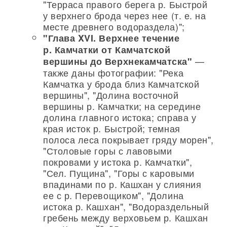
"Терраса правого берега р. Быстрой
у верхнего брода через нее (т. е. на
месте древнего водораздела)";
"Глава XVI. Верхнее течение
р. Камчатки от Камчатской
—
вершины до Верхнекамчатска"
также даны фотографии: "Река
Камчатка у брода близ Камчатской
вершины", "Долина восточной
вершины р. Камчатки; на середине
долина главного истока; справа у
края исток р. Быстрой; темная
полоса леса покрывает гряду морен",
"Столовые горы с лавовыми
покровами у истока р. Камчатки",
"Сел. Пущина", "Горы с каровыми
впадинами по р. Кашхан у слияния
ее с р. Перевощиком", "Долина
истока р. Кашхан", "Водораздельный
гребень между верховьем р. Кашхан