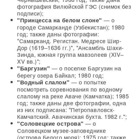
фотография Вилюйской ГЭС (снимок без
подписи);
— о
"Принцесса на белом слоне"
городе Самарканде (Узбекистан); 1980
год; также даны фотографии:
"Самарканд. Регистан. Медресе Шир-
Дор (1619–1636 гг.)", "Ансамбль Шахи-
Зинда, южная группа мавзолеев (XIV–
XV вв.)";
— о поселке Баргузин на
"Баргузин"
берегу озера Байкал; 1980 год;
— о попытке
"Водный слалом"
посмотреть соревнования по водному
слалому на реке Аваче (Камчатка); 1985
год; также даны две фотографии, одна
из них подписана: "Петропавловск-
Камчатский. Авачинская бухта. 1982 г.";
— о
"Соловецкие острова"
Соловецком музее-заповеднике
(острова Белого моря); 1975 год; также