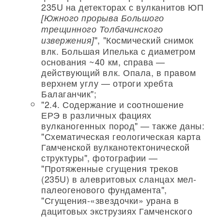
235U на детекторах с вулканитов ЮП
[Южного прорыва Большого
трещинного Толбачинского
", "Космический снимок
извержения]
влк. Большая Ипелька с диаметром
основания ~40 км, справа —
действующий влк. Опала, в правом
верхнем углу — отроги хребта
Балаганчик";
"2.4. Содержание и соотношение
ЕРЭ в различных фациях
вулканогенных пород" — также даны:
"Схематическая геологическая карта
Гамченской вулканотектонической
структуры", фотографии —
"Протяженные сгущения треков
(235U) в алевритовых сланцах мел-
палеогенового фундамента",
"Сгущения-«звездочки» урана в
дацитовых экструзиях Гамченского