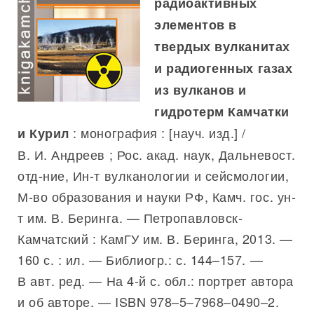
радиоактивных
элементов в
твердых вулканитах
и радиогенных газах
из вулканов и
гидротерм Камчатки
: монография : [науч. изд.] /
и Курил
В. И. Андреев ; Рос. акад. наук, Дальневост.
отд-ние, Ин-т вулканологии и сейсмологии,
М-во образования и науки РФ, Камч. гос. ун-
т им. В. Беринга. — Петропавловск-
Камчатский : КамГУ им. В. Беринга, 2013. —
160 с. : ил. — Библиогр.: с. 144–157. —
В авт. ред. — На 4-й с. обл.: портрет автора
и об авторе. — ISBN 978–5–7968–0490–2.