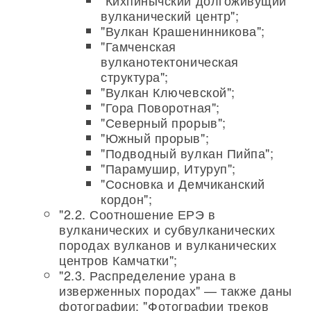
"Кихпинычский долгоживущий
вулканический центр";
"Вулкан Крашенинникова";
"Гамченская
вулканотектоническая
структура";
"Вулкан Ключевской";
"Гора Поворотная";
"Северный прорыв";
"Южный прорыв";
"Подводный вулкан Пийпа";
"Парамушир, Итуруп";
"Сосновка и Демчиканский
кордон";
"2.2. Соотношение ЕРЭ в
вулканических и субвулканических
породах вулканов и вулканических
центров Камчатки";
"2.3. Распределение урана в
изверженных породах" — также даны
фотографии: "Фотографии треков