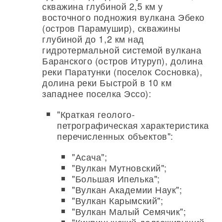
скважина глубиной 2,5 км у
восточного подножия вулкана Эбеко
(остров Парамушир), скважины
глубиной до 1,2 км над
гидротермальной системой вулкана
Баранского (остров Итуруп), долина
реки Паратунки (поселок Сосновка),
долина реки Быстрой в 10 км
западнее поселка Эссо):
"Краткая геолого-
петрографическая характеристика
перечисленных объектов":
"Асача";
"Вулкан Мутновский";
"Большая Ипелька";
"Вулкан Академии Наук";
"Вулкан Карымский";
"Вулкан Малый Семячик";