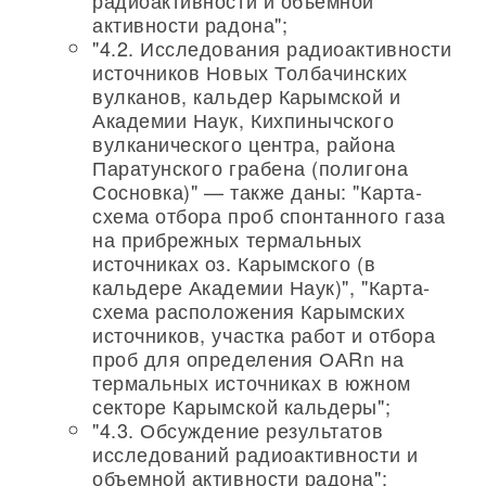
радиоактивности и объемной
активности радона";
"4.2. Исследования радиоактивности
источников Новых Толбачинских
вулканов, кальдер Карымской и
Академии Наук, Кихпинычского
вулканического центра, района
Паратунского грабена (полигона
Сосновка)" — также даны: "Карта-
схема отбора проб спонтанного газа
на прибрежных термальных
источниках оз. Карымского (в
кальдере Академии Наук)", "Карта-
схема расположения Карымских
источников, участка работ и отбора
проб для определения ОАRn на
термальных источниках в южном
секторе Карымской кальдеры";
"4.3. Обсуждение результатов
исследований радиоактивности и
объемной активности радона";