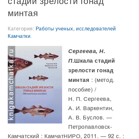
стадий зрелости гонад
минтая
Категория:
Работы ученых, исследователей
Камчатки
.
Сергеева, Н.
П.
Шкала стадий
зрелости гонад
: (метод.
минтая
пособие) /
Н. П. Сергеева,
А. И. Варкентин,
А. В. Буслов. —
Петропавловск-
Камчатский : КамчатНИРО, 2011. — 92 с. :