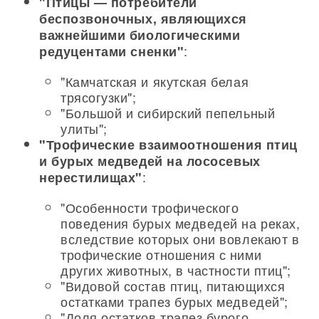
"Птицы — потребители
беспозвоночных, являющихся
важнейшими биологическими
:
редуцентами сненки"
"Камчатская и якутская белая
трясогузки";
"Большой и сибирский пепельный
улиты";
"Трофические взаимоотношения птиц
и бурых медведей на лососевых
:
нерестилищах"
"Особенности трофического
поведения бурых медведей на реках,
вследствие которых они вовлекают в
трофические отношения с ними
других животных, в частности птиц";
"Видовой состав птиц, питающихся
остатками трапез бурых медведей";
"Доля остатков трапез бурого