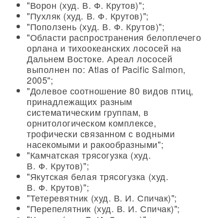
"Ворон (худ. В. Ф. Крутов)";
"Пухляк (худ. В. Ф. Крутов)";
"Поползень (худ. В. Ф. Крутов)";
"Области распространения белоплечего
орлана и тихоокеанских лососей на
Дальнем Востоке. Ареал лососей
выполнен по: Atlas of Pacific Salmon,
2005";
"Долевое соотношение 80 видов птиц,
принадлежащих разным
систематическим группам, в
орнитологическом комплексе,
трофически связанном с водными
насекомыми и ракообразными";
"Камчатская трясогузка (худ.
В. Ф. Крутов)";
"Якутская белая трясогузка (худ.
В. Ф. Крутов)";
"Тетеревятник (худ. В. И. Спичак)";
"Перепелятник (худ. В. И. Спичак)";