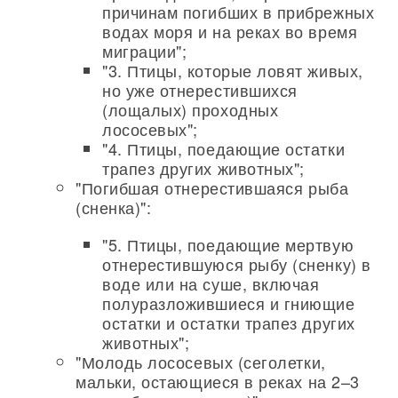
причинам погибших в прибрежных
водах моря и на реках во время
миграции";
"3. Птицы, которые ловят живых,
но уже отнерестившихся
(лощалых) проходных
лососевых";
"4. Птицы, поедающие остатки
трапез других животных";
"Погибшая отнерестившаяся рыба
(сненка)":
"5. Птицы, поедающие мертвую
отнерестившуюся рыбу (сненку) в
воде или на суше, включая
полуразложившиеся и гниющие
остатки и остатки трапез других
животных";
"Молодь лососевых (сеголетки,
мальки, остающиеся в реках на 2–3