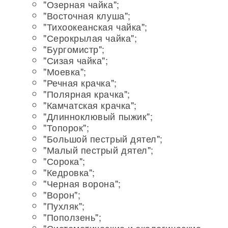
"Озерная чайка";
"Восточная клуша";
"Тихоокеанская чайка";
"Серокрылая чайка";
"Бургомистр";
"Сизая чайка";
"Моевка";
"Речная крачка";
"Полярная крачка";
"Камчатская крачка";
"Длинноклювый пыжик";
"Топорок";
"Большой пестрый дятел";
"Малый пестрый дятел";
"Сорока";
"Кедровка";
"Черная ворона";
"Ворон";
"Пухляк";
"Поползень";