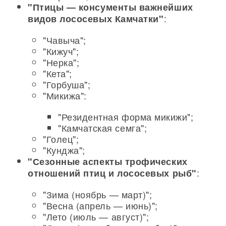
"Птицы — консументы важнейших
:
видов лососевых Камчатки"
"Чавыча";
"Кижуч";
"Нерка";
"Кета";
"Горбуша";
"Микижа":
"Резидентная форма микижи";
"Камчатская семга";
"Голец";
"Кунджа";
"Сезонные аспекты трофических
:
отношений птиц и лососевых рыб"
"Зима (ноябрь — март)";
"Весна (апрель — июнь)";
"Лето (июль — август)";