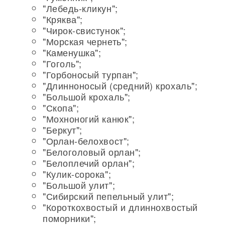
"Лебедь-кликун";
"Кряква";
"Чирок-свистунок";
"Морская чернеть";
"Каменушка";
"Гоголь";
"Горбоносый турпан";
"Длинноносый (средний) крохаль";
"Большой крохаль";
"Скопа";
"Мохноногий канюк";
"Беркут";
"Орлан-белохвост";
"Белоголовый орлан";
"Белоплечий орлан";
"Кулик-сорока";
"Большой улит";
"Сибирский пепельный улит";
"Короткохвостый и длиннохвостый
поморники";