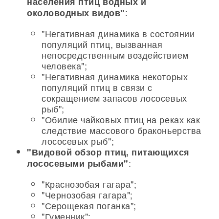
населения птиц водных и
:
околоводных видов"
"Негативная динамика в состоянии
популяций птиц, вызванная
непосредственным воздействием
человека";
"Негативная динамика некоторых
популяций птиц в связи с
сокращением запасов лососевых
рыб";
"Обилие чайковых птиц на реках как
следствие массового браконьерства
лососевых рыб";
"Видовой обзор птиц, питающихся
:
лососевыми рыбами"
"Краснозобая гагара";
"Чернозобая гагара";
"Серощекая поганка";
"Гуменник";