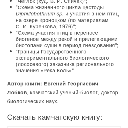
"Чеглок (худ. В. И. Спичак)";
"Схема жизненного цикла цестоды
и участия в нем птиц
Diphillobothrium sp.
на озере Кроноцком (по материалам
С. И. Куренкова, 1976)";
"Схема участия птиц в переносе
биогенов между рекой и прилегающими
биотопами суши в период гнездования";
"Границы Государственного
экспериментального биологического
(лососевого) заказника регионального
значения «Река Коль»".
Автор книги: Евгений Георгиевич
, камчатский ученый-биолог, доктор
Лобков
биологических наук.
Скачать камчатскую книгу: