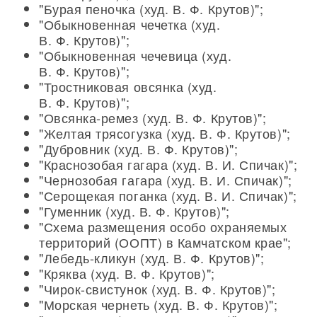
"Бурая пеночка (худ. В. Ф. Крутов)";
"Обыкновенная чечетка (худ.
В. Ф. Крутов)";
"Обыкновенная чечевица (худ.
В. Ф. Крутов)";
"Тростниковая овсянка (худ.
В. Ф. Крутов)";
"Овсянка-ремез (худ. В. Ф. Крутов)";
"Желтая трясогузка (худ. В. Ф. Крутов)";
"Дубровник (худ. В. Ф. Крутов)";
"Краснозобая гагара (худ. В. И. Спичак)";
"Чернозобая гагара (худ. В. И. Спичак)";
"Серощекая поганка (худ. В. И. Спичак)";
"Гуменник (худ. В. Ф. Крутов)";
"Схема размещения особо охраняемых
территорий (ООПТ) в Камчатском крае";
"Лебедь-кликун (худ. В. Ф. Крутов)";
"Кряква (худ. В. Ф. Крутов)";
"Чирок-свистунок (худ. В. Ф. Крутов)";
"Морская чернеть (худ. В. Ф. Крутов)";