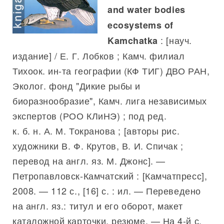
and water bodies
ecosystems of
: [науч.
Kamchatka
издание] / Е. Г. Лобков ; Камч. филиал
Тихоок. ин-та географии (КФ ТИГ) ДВО РАН,
Эколог. фонд "Дикие рыбы и
биоразнообразие", Камч. лига независимых
экспертов (РОО КЛиНЭ) ; под ред.
к. б. н. А. М. Токранова ; [авторы рис.
художники В. Ф. Крутов, В. И. Спичак ;
перевод на англ. яз. М. Джонс]. —
Петропавловск-Камчатский : [Камчатпресс],
2008. — 112 с., [16] с. : ил. — Переведено
на англ. яз.: титул и его оборот, макет
каталожной карточки, резюме. — На 4-й с.