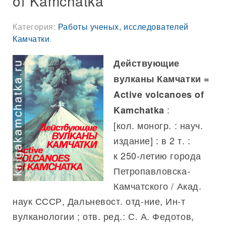
of Kamchatka
Категория:
Работы ученых, исследователей
Камчатки
.
Действующие
вулканы Камчатки
=
Active volcanoes of
:
Kamchatka
[кол. моногр. : науч.
издание] : в 2 т. :
к 250-летию города
Петропавловска-
Камчатского / Акад.
наук СССР, Дальневост. отд-ние, Ин-т
вулканологии ; отв. ред.: С. А. Федотов,