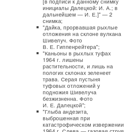
[в подписи к данному снимку
инициалы Далецкой: И. А.; в
дальнейшем — И. Е.]" — 2
снимка;
"Дайка, прорвавшая рыхлые
отложения на склоне вулкана
Шивелуч. Фото
В. Е. Гиппенрейтера";
"Каньоны в рыхлых туфах
1964 г. лишены
растительности, и лишь на
пологих склонах зеленеет
трава. Серая пустыня
туфовых отложений у
подножия Шивелуча
безжизненна. Фото
И. Е. Далецкой";
"Глыба андезита,
выброшенная при
катастрофическом извержении
1964 г. Слева — газовая струя