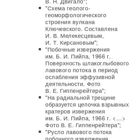
В. Н. Двигало";
"Схема геолого-
геоморфологического
строения вулкана
Ключевского. Составлена
И. В. Мелекесцевым,
И. Т. Кирсановым";
"Побочные извержения
им. Б. И. Пийпа, 1966 г.
Поверхность шлакоглыбового
лавового потока в период
ослабления эффузивной
деятельности. Фото
В. Е. Гиппенрейтера";
"На радиальной трещине
образуется цепочка взрывных
кратеров извержения
им. Б. И. Пийпа, 1966 г. <…>
Фото В. Е. Гиппенрейтера";
"Русло лавового потока
побочного извержения