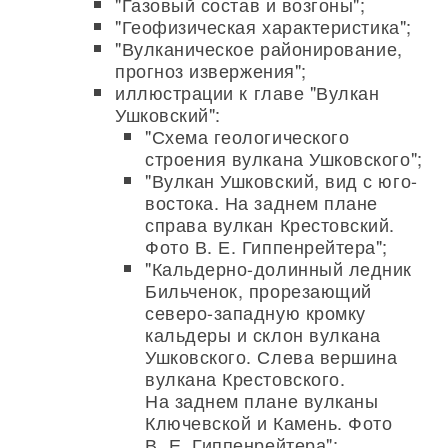
"Газовый состав и возгоны";
"Геофизическая характеристика";
"Вулканическое районирование,
прогноз извержения";
иллюстрации к главе "Вулкан
Ушковский":
"Схема геологического
строения вулкана Ушковского";
"Вулкан Ушковский, вид с юго-
востока. На заднем плане
справа вулкан Крестовский.
Фото В. Е. Гиппенрейтера";
"Кальдерно-долинный ледник
Бильченок, прорезающий
северо-западную кромку
кальдеры и склон вулкана
Ушковского. Слева вершина
вулкана Крестовского.
На заднем плане вулканы
Ключевской и Камень. Фото
В. Е. Гиппенрейтера";