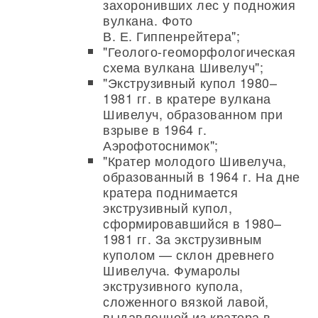
захоронивших лес у подножия
вулкана. Фото
В. Е. Гиппенрейтера";
"Геолого-геоморфологическая
схема вулкана Шивелуч";
"Экструзивный купол 1980–
1981 гг. в кратере вулкана
Шивелуч, образованном при
взрыве в 1964 г.
Аэрофотоснимок";
"Кратер молодого Шивелуча,
образованный в 1964 г. На дне
кратера поднимается
экструзивный купол,
сформировавшийся в 1980–
1981 гг. За экструзивным
куполом — склон древнего
Шивелуча. Фумаролы
экструзивного купола,
сложенного вязкой лавой,
выдавленной из кратера в