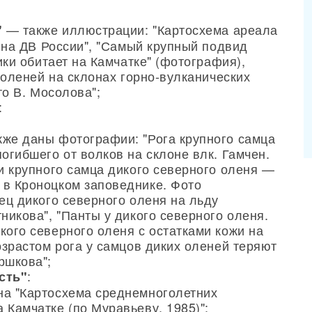
— также иллюстрации: "Картосхема ареала
"
 на ДВ России", "Самый крупный подвид
ки обитает на Камчатке" (фотография),
оленей на склонах горно-вулканических
о В. Мосолова";
:
кже даны фотографии: "Рога крупного самца
погибшего от волков на склоне влк. Гамчен.
ми крупного самца дикого северного оленя —
 в Кроноцком заповеднике. Фото
мец дикого северного оленя на льду
тникова", "Панты у дикого северного оленя.
кого северного оленя с остатками кожи на
возрастом рога у самцов диких оленей теряют
ршкова";
:
сть"
на "Картосхема среднемноголетних
 Камчатке (по Муравьеву, 1985)";