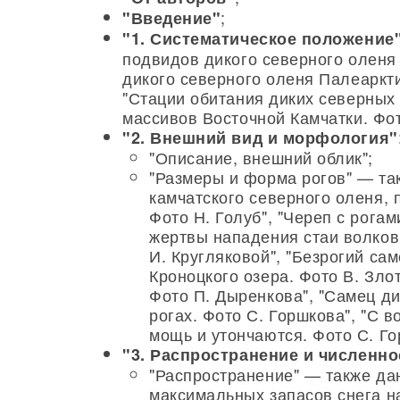
;
"Введение"
"1. Систематическое положение
подвидов дикого северного оленя
дикого северного оленя Палеаркти
"Стации обитания диких северных 
массивов Восточной Камчатки. Фот
"2. Внешний вид и морфология"
"Описание, внешний облик";
"Размеры и форма рогов" — та
камчатского северного оленя, 
Фото Н. Голуб", "Череп с рога
жертвы нападения стаи волков
И. Кругляковой", "Безрогий са
Кроноцкого озера. Фото В. Зло
Фото П. Дыренкова", "Самец ди
рогах. Фото С. Горшкова", "С 
мощь и утончаются. Фото С. Го
"3. Распространение и численно
"Распространение" — также да
максимальных запасов снега на