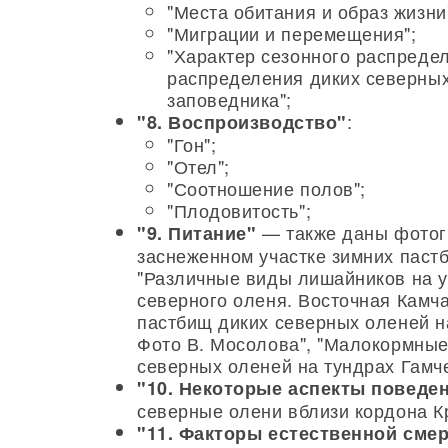
"Места обитания и образ жизни
"Миграции и перемещения";
"Характер сезонного распреде
распределения диких северных
заповедника";
:
"8. Воспроизводство"
"Гон";
"Отел";
"Соотношение полов";
"Плодовитость";
— также даны фотогр
"9. Питание"
заснеженном участке зимних пастб
"Различные виды лишайников на у
северного оленя. Восточная Камча
пастбищ диких северных оленей н
Фото В. Мосолова", "Малокормные
северных оленей на тундрах Гамче
"10. Некоторые аспекты поведе
северные олени вблизи кордона К
"11. Факторы естественной сме