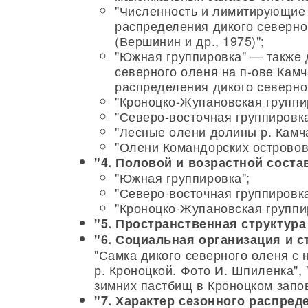
"Численность и лимитирующие 
распределения дикого северног
(Вершинин и др., 1975)";
"Южная группировка" — также 
северного оленя на п-ове Камча
распределения дикого северног
"Кроноцко-Жупановская группир
"Северо-восточная группировка
"Лесные олени долины р. Камча
"Олени Командорских островов
"4. Половой и возрастной сост
"Южная группировка";
"Северо-восточная группировка
"Кроноцко-Жупановская группи
"5. Пространственная структура
"6. Социальная организация и с
"Самка дикого северного оленя с
р. Кроноцкой. Фото И. Шпиленка",
зимних пастбищ в Кроноцком запо
"7. Характер сезонного распред