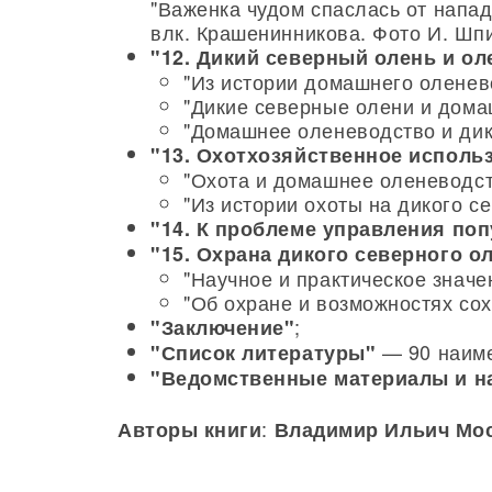
"Важенка чудом спаслась от напа
влк. Крашенинникова. Фото И. Шп
"12. Дикий северный олень и о
"Из истории домашнего оленев
"Дикие северные олени и дома
"Домашнее оленеводство и дик
"13. Охотхозяйственное исполь
"Охота и домашнее оленеводст
"Из истории охоты на дикого с
"14. К проблеме управления по
"15. Охрана дикого северного о
"Научное и практическое значе
"Об охране и возможностях сох
;
"Заключение"
— 90 наиме
"Список литературы"
"Ведомственные материалы и н
:
Авторы книги
Владимир Ильич Мо