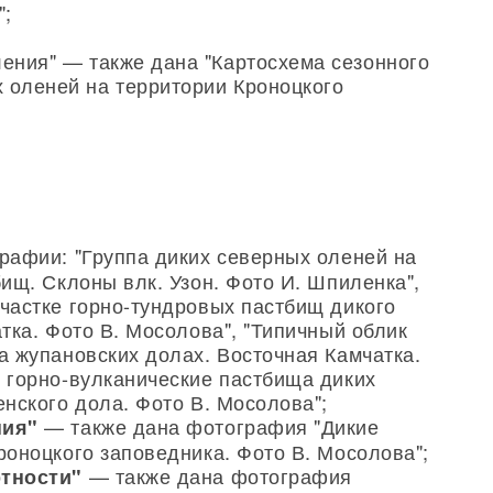
";
ления" — также дана "Картосхема сезонного
 оленей на территории Кроноцкого
афии: "Группа диких северных оленей на
ищ. Склоны влк. Узон. Фото И. Шпиленка",
частке горно-тундровых пастбищ дикого
тка. Фото В. Мосолова", "Типичный облик
а жупановских долах. Восточная Камчатка.
 горно-вулканические пастбища диких
нского дола. Фото В. Мосолова";
— также дана фотография "Дикие
ния"
роноцкого заповедника. Фото В. Мосолова";
— также дана фотография
ртности"