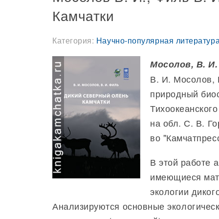
Камчатки
Категория:
Научно-популярная литература
Мосолов, В. И.
В. И. Мосолов,
природный био
Тихоокеанского
на обл. С. В. Г
во "Камчатпресс
В этой работе 
имеющиеся мате
экологии диког
Анализируются основные экологическ