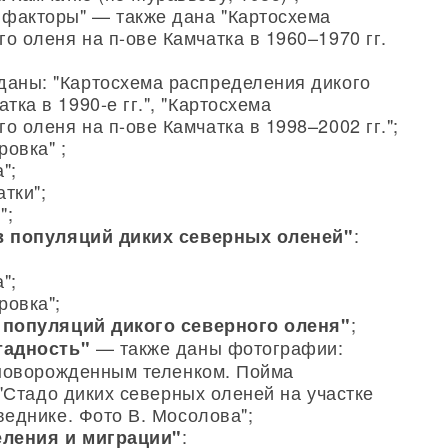
факторы" — также дана "Картосхема
о оленя на п-ове Камчатка в 1960–1970 гг.
даны: "Картосхема распределения дикого
тка в 1990-е гг.", "Картосхема
о оленя на п-ове Камчатка в 1998–2002 гг.";
овка" ;
";
тки";
";
:
ав популяций диких северных оленей"
";
ровка";
;
 популяций дикого северного оленя"
— также даны фотографии:
тадность"
 новорожденным теленком. Пойма
 "Стадо диких северных оленей на участке
веднике. Фото В. Мосолова";
:
еления и миграции"