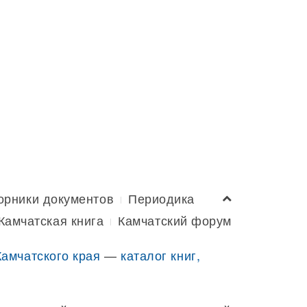
орники документов
Периодика
Камчатская книга
Камчатский форум
Камчатского края
—
каталог книг,