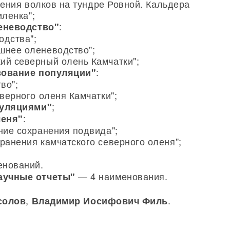
дения волков на тундре Ровной. Кальдера
иленка";
:
леневодство"
одства";
шнее оленеводство";
ий северный олень Камчатки";
:
зование популяции"
во";
еверного оленя Камчатки";
;
пуляциями"
:
леня"
ние сохранения подвида";
ранения камчатского северного оленя";
нований.
— 4 наименования.
аучные отчеты"
,
.
солов
Владимир Иосифович Филь