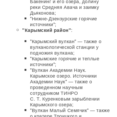
Бакенинг и его озера, долину
реки Средняя Авача и заимку
Дьяконова;
"Нижне-Дзензурские горячие
источники";
:
"Карымский район"
"Карымский вулкан" — также о
вулканологической станции у
подножия вулкана;
"Карымские горячие и теплые
источники";
"Вулкан Академии Наук.
Карымское озеро. Источники
Академии Наук" — также о
проведенном научным
сотрудником ТИНРО
С. Т. Куренковым зарыблении
Карымского озера;
"Вулкан Малый Семячик" — также
о кратере Троицкого и