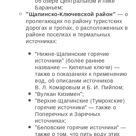
об озере Центральном и пике
Бараньем;
— о
"Щапинско-Ключевской район"
пролегающих по району туристских
дорогах и тропах, о расположенных в
районе поселках и термальных
источниках:
"Нижне-Щапинские горячие
источники" (более раннее
название — Кипелые ключи) —
также о показаниях к применению
вод, об описании источников
В. Л. Комаровым и Б. И. Пийпом;
"Вулкан Кизимен";
"Верхне-Щапинские (Тумрокские)
горячие источники" — также о
Поперечных и Заречных
источниках;
"Беловские горячие источники" —
также о том, что пить воду этих