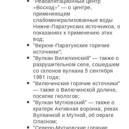
"Реабилитационный центр
«Восход»" — о центре,
применяющем
слабоминерализованные воды
Нижне-Паратунских источников, о
показаниях к применению этих
вод;
"Верхне-Паратунские горячие
источники";
"Вулкан Вилючинский" — также о
разрушительном селе, сошедшем
со склонов вулкана 5 сентября
1981 года;
"Вилючинские горячие источники"
— также о Вилючинской долине,
поселке геологов;
"Вулкан Мутновский" — также о
кратере Активная воронка, реках
Вулканной и Мутной, об овраге
Опасном;
"Северо-Мутновские горячие