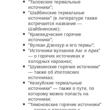
"Таловские термальные
источники";
"Шайбинские термальные
источники" (в литературе также
встречается название —
Шайбнинские);
"Краеведческие горячие
источники";
"Вулкан Дзензур и его термы";
"Источники вулканов Ааг и Арик"
— о горячих источниках и
холодных нарзанах;
"Шумнинские горячие источники"
— также об Изотовских
источниках;
"Кехкуйские термальные
источники" — также о пути, по
которому можно попасть на
источники;
"Тимоновские горячие источники"
— также о показаниях к