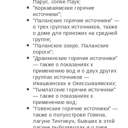
Парус, сопке Паук;
"Коркаваямские горячие
источники";
"Паланские горячие источники" —
о трех группах источников, также
о доме для приезжих на средней
группе;
"Паланское озеро. Паланские
пороги";
"Дранкинские горячие источники"
— также о показаниях к
применению вод и о двух других
группах источников —
Ивашкинских и Окессываямских;
"Тымлатские горячие источники"
— также о показаниях к
применению вод;
"Говенские горячие источники" —
также о полуострове Говена,
лагуне Тинтикун, бывших в этой
лагуне рыбозаводах и о пике