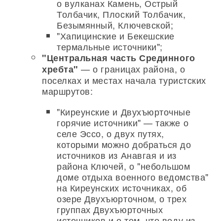
о вулканах Камень, Острый
Толбачик, Плоский Толбачик,
Безымянный, Ключевской;
"Хапицинские и Бекешские
термальные источники";
"Центральная часть Срединного
— о границах района, о
хребта"
поселках и местах начала туристских
маршрутов:
"Киреунские и Двухъюрточные
горячие источники" — также о
селе Эссо, о двух путях,
которыми можно добраться до
источников из Анавгая и из
района Ключей, о "небольшом
доме отдыха военного ведомства"
на Киреунских источниках, об
озере Двухъюрточном, о трех
группах Двухъюрточных
источников и о том, что воду из