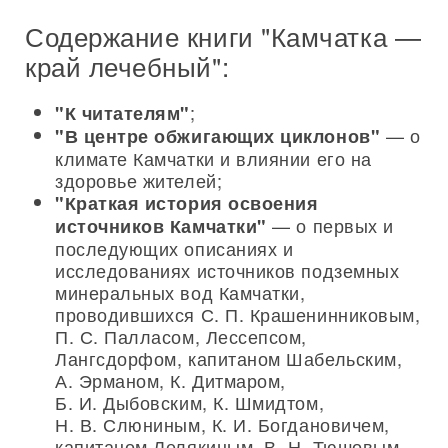
Содержание книги "Камчатка —
край лечебный":
;
"К читателям"
— о
"В центре обжигающих циклонов"
климате Камчатки и влиянии его на
здоровье жителей;
"Краткая история освоения
— о первых и
источников Камчатки"
последующих описаниях и
исследованиях источников подземных
минеральных вод Камчатки,
проводившихся С. П. Крашенинниковым,
П. С. Палласом, Лессепсом,
Лангсдорфом, капитаном Шабельским,
А. Эрманом, К. Дитмаром,
Б. И. Дыбовским, К. Шмидтом,
Н. В. Слюниным, К. И. Богдановичем,
капитаном Лелякиным, В. Н. Тюшовым,