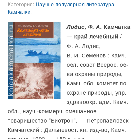
Категория:
Научно-популярная литература
Камчатки
.
Лодис, Ф. А.
Камчатка
/
— край лечебный
Ф. А. Лодис,
В. И. Семенов ; Камч.
обл. совет Всерос. об-
ва охраны природы,
Камч. обл. комитет по
охране природы, упр.
здравоохр. адм. Камч.
обл., науч.-коммерч. смешанное
товарищество "Биотрон". — Петропавловск-
Камчатский : Дальневост. кн. изд-во, Камч.
отд-ние, 1993. — 152 с. : ил.