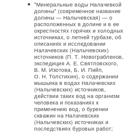
"Минеральные воды Налачевкой
долины" (современное название
долины — Налычевская) — о
расположенных в долине и в ее
окрестностях горячих и холодных
источниках, о летней турбазе, об
описаниях и исследовании
Налачевских (Налычевских)
источников (П. Т. Новограбленов,
экспедиция А. Е. Святловского,
В. М. Изотова, Б. И. Пийп,
О. Н. Толстихин), о содержании
мышьяка в водах Налачевских
(Налычевских) источников,
действии таких вод на организм
человека и показаниях к
применению вод, о бурении
скважин на Налачевских
(Налычевских) источниках и
последствиях буровых работ;