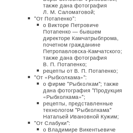
также дана фотография
Л. М. Саломатовой;
"От Потапенко":
о Викторе Петровиче
Потапенко — бывшем
директоре Камчатрыбпрома,
почетном гражданине
Петропавловска-Камчатского;
также дана фотография
В. П. Потапенко;
рецепты от В. П. Потапенко;
"От «Рыбхолкама»":
о фирме "Рыбхолкам"; также
дана фотография "Продукция
«Рыбхолкама»";
рецепты, представленные
технологом "Рыбхолкама"
Натальей Ивановной Кужим;
"От Слабуки":
о Владимире Викентьевиче