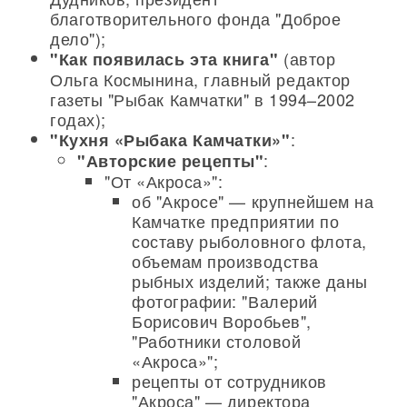
благотворительного фонда "Доброе
дело");
(автор
"Как появилась эта книга"
Ольга Космынина, главный редактор
газеты "Рыбак Камчатки" в 1994–2002
годах);
:
"Кухня «Рыбака Камчатки»"
:
"Авторские рецепты"
"От «Акроса»":
об "Акросе" — крупнейшем на
Камчатке предприятии по
составу рыболовного флота,
объемам производства
рыбных изделий; также даны
фотографии: "Валерий
Борисович Воробьев",
"Работники столовой
«Акроса»";
рецепты от сотрудников
"Акроса" — директора