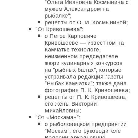
"Ольга Ивановна Космынина с
мужем Александром на
рыбалке";
рецепты от О. И. Космыниной;
"От Кривошеева":
о Петре Карповиче
Кривошееве — известном на
Камчатке технологе,
неизменном председателе
жюри кулинарных конкурсов
на "рыбных балах", которые
устраивала редакция газеты
"Рыбак Камчатки"; также дана
фотография П. К. Кривошеева;
рецепты от П. К. Кривошеева,
его жены Виктории
Михайловны;
"От «Москама»":
о рыболовецком предприятии
"Москам", его руководителе
Валерии Аркадьевиче