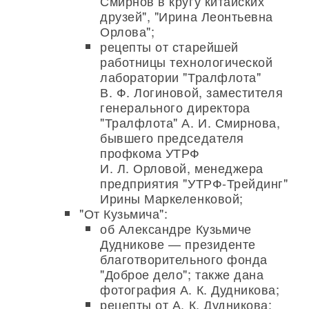
Смирнов в кругу китайских
друзей", "Ирина Леонтьевна
Орлова";
рецепты от старейшей
работницы технологической
лаборатории "Тралфлота"
В. Ф. Логиновой, заместителя
генерального директора
"Тралфлота" А. И. Смирнова,
бывшего председателя
профкома УТРФ
И. Л. Орловой, менеджера
предприятия "УТРФ-Трейдинг"
Ирины Маркеленковой;
"От Кузьмича":
об Александре Кузьмиче
Дудникове — президенте
благотворительного фонда
"Доброе дело"; также дана
фотография А. К. Дудникова;
рецепты от А. К. Дудникова;