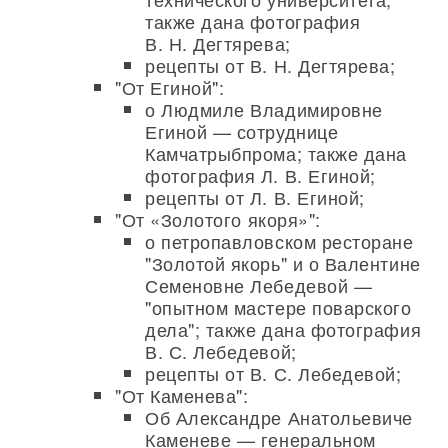
также дана фотография
В. Н. Дегтярева;
рецепты от В. Н. Дегтярева;
"От Егиной":
о Людмиле Владимировне
Егиной — сотруднице
Камчатрыбпрома; также дана
фотография Л. В. Егиной;
рецепты от Л. В. Егиной;
"От «Золотого якоря»":
о петропавловском ресторане
"Золотой якорь" и о Валентине
Семеновне Лебедевой —
"опытном мастере поварского
дела"; также дана фотография
В. С. Лебедевой;
рецепты от В. С. Лебедевой;
"От Каменева":
Об Александре Анатольевиче
Каменеве — генеральном