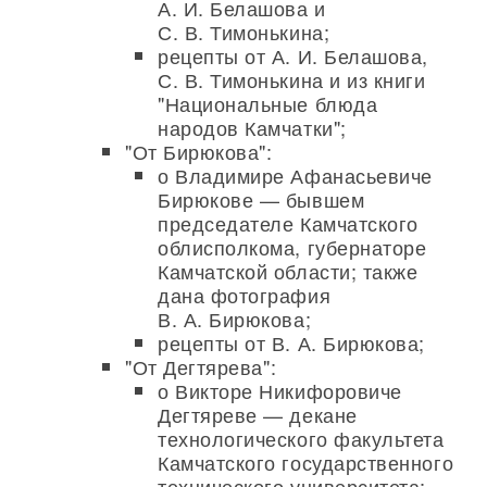
А. И. Белашова и
С. В. Тимонькина;
рецепты от А. И. Белашова,
С. В. Тимонькина и из книги
"Национальные блюда
народов Камчатки";
"От Бирюкова":
о Владимире Афанасьевиче
Бирюкове — бывшем
председателе Камчатского
облисполкома, губернаторе
Камчатской области; также
дана фотография
В. А. Бирюкова;
рецепты от В. А. Бирюкова;
"От Дегтярева":
о Викторе Никифоровиче
Дегтяреве — декане
технологического факультета
Камчатского государственного
технического университета;