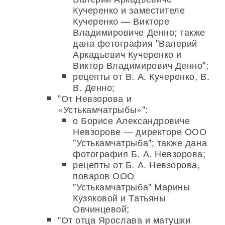
Кучеренко и заместителе
Кучеренко — Викторе
Владимировиче Денно; также
дана фотография "Валерий
Аркадьевич Кучеренко и
Виктор Владимирович Денно";
рецепты от В. А. Кучеренко, В.
В. Денно;
"От Невзорова и
«Устькамчатрыбы»":
о Борисе Александровиче
Невзорове — директоре ООО
"Устькамчатрыба"; также дана
фотография Б. А. Невзорова;
рецепты от Б. А. Невзорова,
поваров ООО
"Устькамчатрыба" Марины
Кузяковой и Татьяны
Овчинцевой;
"От отца Ярослава и матушки