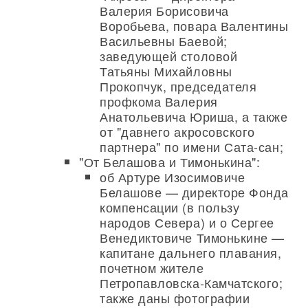
Валерия Борисовича
Воробьева, повара Валентины
Васильевны Баевой;
заведующей столовой
Татьяны Михайловны
Прокопчук, председателя
профкома Валерия
Анатольевича Юриша, а также
от "давнего акросовского
партнера" по имени Сата-сан;
"От Белашова и Тимонькина":
об Артуре Изосимовиче
Белашове — директоре Фонда
компенсации (в пользу
народов Севера) и о Сергее
Венедиктовиче Тимонькине —
капитане дальнего плавания,
почетном жителе
Петропавловска-Камчатского;
также даны фотографии