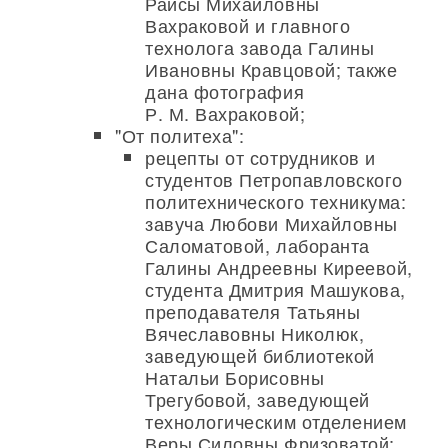
Раисы Михайловны
Вахраковой и главного
технолога завода Галины
Ивановны Кравцовой; также
дана фотография
Р. М. Вахраковой;
"От политеха":
рецепты от сотрудников и
студентов Петропавловского
политехнического техникума:
завуча Любови Михайловны
Саломатовой, лаборанта
Галины Андреевны Киреевой,
студента Дмитрия Машукова,
преподавателя Татьяны
Вячеславовны Николюк,
заведующей библиотекой
Натальи Борисовны
Трегубовой, заведующей
технологическим отделением
Веры Силовны Фризоватой;