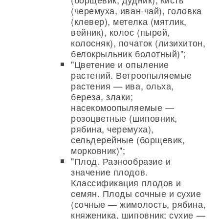
(черемуха, иван-чай), головка
(клевер), метелка (мятлик,
вейник), колос (пырей,
колосняк), початок (лизихитон,
белокрыльник болотный)";
"Цветение и опыление
растений. Ветроопыляемые
растения — ива, ольха,
береза, злаки;
насекомоопыляемые —
розоцветные (шиповник,
рябина, черемуха),
сельдерейные (борщевик,
морковник)";
"Плод. Разнообразие и
значение плодов.
Классификация плодов и
семян. Плоды сочные и сухие
(сочные — жимолость, рябина,
княженика, шиповник; сухие —