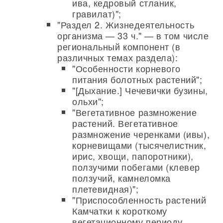
ива, кедровый стланик,
гравилат)";
"Раздел 2. Жизнедеятельность
организма — 33 ч." — в том числе
региональный компонент (в
различных темах раздела):
"Особенности корневого
питания болотных растений";
"[Дыхание.] Чечевички бузины,
ольхи";
"Вегетативное размножение
растений. Вегетативное
размножение черенками (ивы),
корневищами (тысячелистник,
ирис, хвощи, папоротники),
ползучими побегами (клевер
ползучий, камнеломка
плетевидная)";
"Приспособленность растений
Камчатки к короткому
вегетационному периоду.