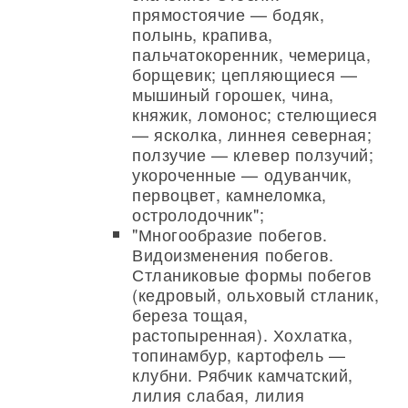
прямостоячие — бодяк,
полынь, крапива,
пальчатокоренник, чемерица,
борщевик; цепляющиеся —
мышиный горошек, чина,
княжик, ломонос; стелющиеся
— ясколка, линнея северная;
ползучие — клевер ползучий;
укороченные — одуванчик,
первоцвет, камнеломка,
остролодочник";
"Многообразие побегов.
Видоизменения побегов.
Стланиковые формы побегов
(кедровый, ольховый стланик,
береза тощая,
растопыренная). Хохлатка,
топинамбур, картофель —
клубни. Рябчик камчатский,
лилия слабая, лилия