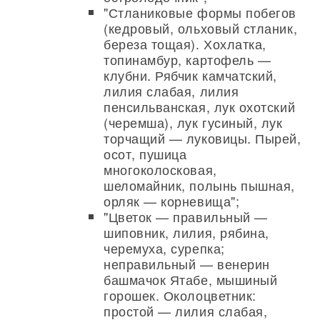
"Стланиковые формы побегов
(кедровый, ольховый стланик,
береза тощая). Хохлатка,
топинамбур, картофель —
клубни. Рябчик камчатский,
лилия слабая, лилия
пенсильванская, лук охотский
(черемша), лук гусиный, лук
торчащий — луковицы. Пырей,
осот, пушица
многоколосковая,
шеломайник, полынь пышная,
орляк — корневища";
"Цветок — правильный —
шиповник, лилия, рябина,
черемуха, сурепка;
неправильный — венерин
башмачок Ятабе, мышиный
горошек. Околоцветник:
простой — лилия слабая,