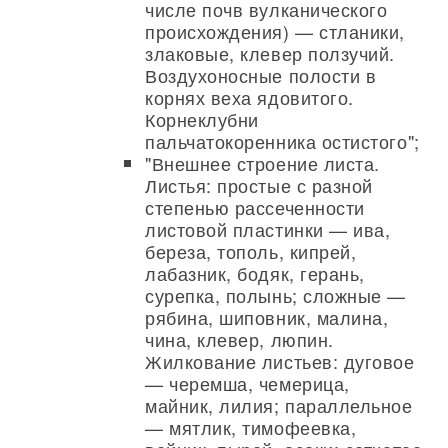
числе почв вулканического
происхождения) — стланики,
злаковые, клевер ползучий.
Воздухоносные полости в
корнях веха ядовитого.
Корнеклубни
пальчатокоренника остистого";
"Внешнее строение листа.
Листья: простые с разной
степенью рассеченности
листовой пластинки — ива,
береза, тополь, кипрей,
лабазник, бодяк, герань,
сурепка, полынь; сложные —
рябина, шиповник, малина,
чина, клевер, люпин.
Жилкование листьев: дуговое
— черемша, чемерица,
майник, лилия; параллельное
— мятлик, тимофеевка,