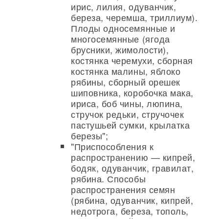
ирис, лилия, одуванчик,
береза, черемша, триллиум).
Плоды односемянные и
многосемянные (ягода
брусники, жимолости),
костянка черемухи, сборная
костянка малины, яблоко
рябины, сборный орешек
шиповника, коробочка мака,
ириса, боб чины, люпина,
стручок редьки, стручочек
пастушьей сумки, крылатка
березы";
"Приспособления к
распространению — кипрей,
бодяк, одуванчик, гравилат,
рябина. Способы
распространения семян
(рябина, одуванчик, кипрей,
недотрога, береза, тополь,