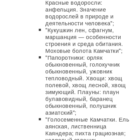
Красные водоросли:
анфельция. Значение
водорослей в природе и
деятельности человека";
"Кукушкин лен, сфагнум,
маршанция — особенности
строения и среда обитания.
Моховые болота Камчатки";
"Папоротники: орляк
обыкновенный, голокучник
обыкновенный, ужовник
тепловодный. Хвощи: хвощ
полевой, хвощ лесной, хвощ
зимующий. Плауны: плаун
булавовидный, баранец
обыкновенный, полушник
азиатский";
"Голосеменные Камчатки. Ель
аянская, лиственница
Каяндера; пихта грациозная;
кедровый стланик,