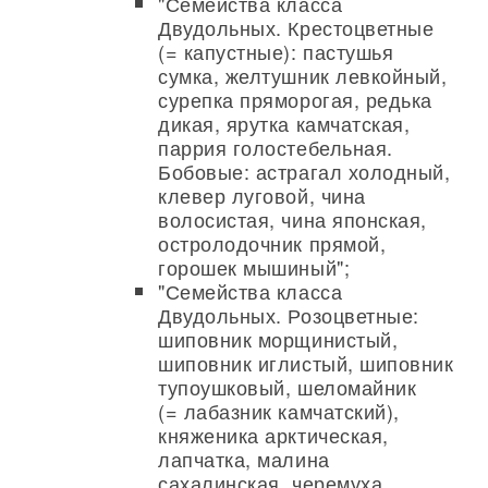
"Семейства класса
Двудольных. Крестоцветные
(= капустные): пастушья
сумка, желтушник левкойный,
сурепка пряморогая, редька
дикая, ярутка камчатская,
паррия голостебельная.
Бобовые: астрагал холодный,
клевер луговой, чина
волосистая, чина японская,
остролодочник прямой,
горошек мышиный";
"Семейства класса
Двудольных. Розоцветные:
шиповник морщинистый,
шиповник иглистый, шиповник
тупоушковый, шеломайник
(= лабазник камчатский),
княженика арктическая,
лапчатка, малина
сахалинская, черемуха