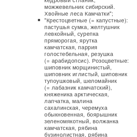
можжевельник сибирский.
Хвойные леса Камчатки";
"Крестоцветные (= капустные):
пастушья сумка, желтушник
левкойный, сурепка
пряморогая, ярутка
камчатская, паррия
голостебельная, резушка
(= арабидопсис). Розоцветные:
шиповник морщинистый,
шиповник иглистый, шиповник
тупоушковый, шеломайник
(= лабазник камчатский),
княженика арктическая,
лапчатка, малина
сахалинская, черемуха
обыкновенная, боярышник
зеленомякотный, волжанка
камчатская, рябина
бузинолистная, рябина