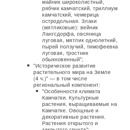
майник широколистный,
рябчик камчатский, триллиум
камчатский, чемерица
остродольная. Злаки
(мятликовые): вейник
Лангсдорфа, овсяница
луговая, мятлик однолетний,
пырей ползучий, тимофеевка
луговая, тростник
обыкновенный";
"Историческое развитие
растительного мира на Земле
(4 ч.)" — в том числе
региональный компонент:
"Особенности климата
Камчатки. Культурные
растения, выращиваемые на
Камчатке. Овощные и
декоративные растения.
Растения открытого и
закрытого грунта";