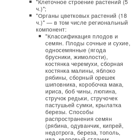
"Клеточное строение растений (5
ч.)";
"Органы цветковых растений (18
ч.)" — в том числе региональный
компонент:
"Классификация плодов и
семян. Плоды сочные и сухие,
односемянные (ягода
брусники, жимолости),
костянка черемухи, сборная
костянка малины, яблоко
рябины, сборный орешек
шиповника, коробочка мака,
ириса, боб чины, люпина,
стручок редьки, стручочек
пастушьей сумки, крылатка
березы. Способы
распространения семян
(рябина, одуванчик, кипрей,
недотрога, береза, тополь,
ива, кедровый стланик,