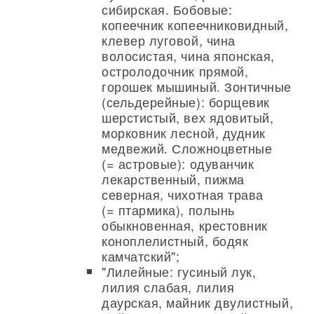
сибирская. Бобовые:
копеечник копеечниковидный,
клевер луговой, чина
волосистая, чина японская,
остролодочник прямой,
горошек мышиный. Зонтичные
(сельдерейные): борщевик
шерстистый, вех ядовитый,
морковник лесной, дудник
медвежий. Сложноцветные
(= астровые): одуванчик
лекарственный, пижма
северная, чихотная трава
(= птармика), полынь
обыкновенная, крестовник
коноплелистный, бодяк
камчатский";
"Лилейные: гусиный лук,
лилия слабая, лилия
даурская, майник двулистный,