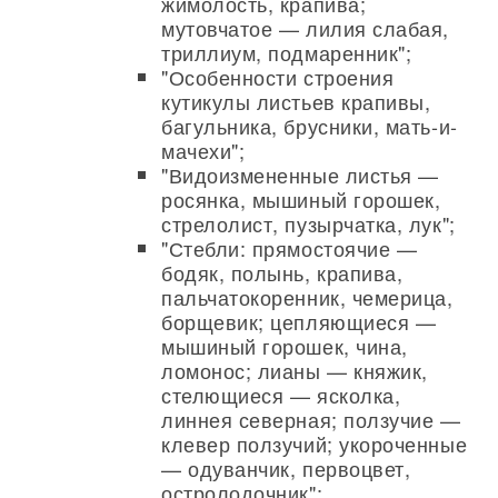
жимолость, крапива;
мутовчатое — лилия слабая,
триллиум, подмаренник";
"Особенности строения
кутикулы листьев крапивы,
багульника, брусники, мать-и-
мачехи";
"Видоизмененные листья —
росянка, мышиный горошек,
стрелолист, пузырчатка, лук";
"Стебли: прямостоячие —
бодяк, полынь, крапива,
пальчатокоренник, чемерица,
борщевик; цепляющиеся —
мышиный горошек, чина,
ломонос; лианы — княжик,
стелющиеся — ясколка,
линнея северная; ползучие —
клевер ползучий; укороченные
— одуванчик, первоцвет,
остролодочник";