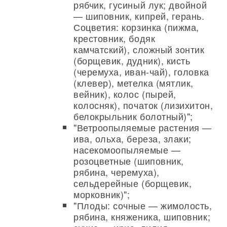
рябчик, гусиный лук; двойной
— шиповник, кипрей, герань.
Соцветия: корзинка (пижма,
крестовник, бодяк
камчатский), сложный зонтик
(борщевик, дудник), кисть
(черемуха, иван-чай), головка
(клевер), метелка (мятлик,
вейник), колос (пырей,
колосняк), початок (лизихитон,
белокрыльник болотный)";
"Ветроопыляемые растения —
ива, ольха, береза, злаки;
насекомоопыляемые —
розоцветные (шиповник,
рябина, черемуха),
сельдерейные (борщевик,
морковник)";
"Плоды: сочные — жимолость,
рябина, княженика, шиповник;