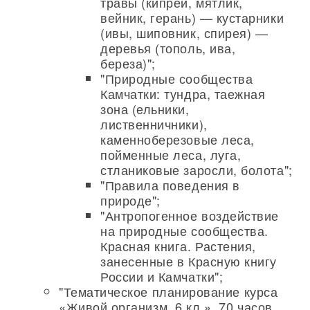
травы (кипрей, мятлик,
вейник, герань) — кустарники
(ивы, шиповник, спирея) —
деревья (тополь, ива,
береза)";
"Природные сообщества
Камчатки: тундра, таежная
зона (ельники,
лиственничники),
каменноберезовые леса,
пойменные леса, луга,
стланиковые заросли, болота";
"Правила поведения в
природе";
"Антропогенное воздействие
на природные сообщества.
Красная книга. Растения,
занесенные в Красную книгу
России и Камчатки";
"Тематическое планирование курса
«Живой организм, 6 кл.», 70 часов.