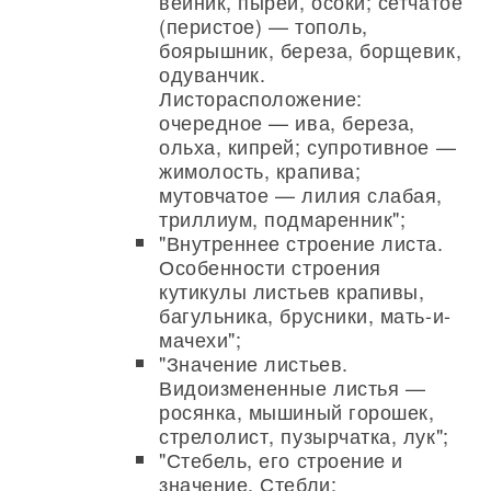
вейник, пырей, осоки; сетчатое
(перистое) — тополь,
боярышник, береза, борщевик,
одуванчик.
Листорасположение:
очередное — ива, береза,
ольха, кипрей; супротивное —
жимолость, крапива;
мутовчатое — лилия слабая,
триллиум, подмаренник";
"Внутреннее строение листа.
Особенности строения
кутикулы листьев крапивы,
багульника, брусники, мать-и-
мачехи";
"Значение листьев.
Видоизмененные листья —
росянка, мышиный горошек,
стрелолист, пузырчатка, лук";
"Стебель, его строение и
значение. Стебли: