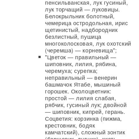
пенсильванская, лук гусиный,
лук торчащий — луковицы.
Белокрыльник болотный,
чемерица остродольная, ирис
щетинистый, надбородник
безлистный, пушица
многоколосковая, лук охотский
(черемша) — корневища";
"Цветок — правильный —
шиповник, лилия, рябина,
черемуха; сурепка;
неправильный — венерин
башмачок Ятабе, мышиный
горошек. Околоцветник:
простой — лилия слабая,
рябчик, гусиный лук; двойной
— шиповник, кипрей, герань.
Соцветия: корзинка (пижма,
крестовник, бодяк
камчатский), сложный зонтик
(борщевик, дудник), кисть