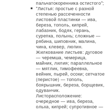
пальчатокоренника остистого";
"Листья: простые с разной
степенью рассеченности
листовой пластинки — ива,
береза, тополь, кипрей,
лабазник, бодяк, герань,
сурепка, полынь; сложные —
рябина, шиповник, малина,
чина, клевер, люпин.
Жилкование листьев: дуговое
— черемша, чемерица,
майник, лилия; параллельное
— мятлик, тимофеевка,
вейник, пырей, осоки; сетчатое
(перистое) — тополь,
боярышник, береза, борщевик,
одуванчик.
Листорасположение:
очередное — ива, береза,
ольха, кипрей; супротивное —