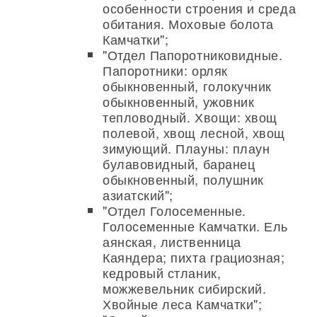
особенности строения и среда
обитания. Моховые болота
Камчатки";
"Отдел Папоротниковидные.
Папоротники: орляк
обыкновенный, голокучник
обыкновенный, ужовник
тепловодный. Хвощи: хвощ
полевой, хвощ лесной, хвощ
зимующий. Плауны: плаун
булавовидный, баранец
обыкновенный, полушник
азиатский";
"Отдел Голосеменные.
Голосеменные Камчатки. Ель
аянская, лиственница
Каяндера; пихта грациозная;
кедровый стланик,
можжевельник сибирский.
Хвойные леса Камчатки";