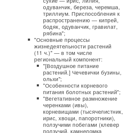
сухие — ирис, лилия,
одуванчик, береза, черемша,
триллиум. Приспособления к
распространению — кипрей,
бодяк, одуванчик, гравилат,
рябина";
"Основные процессы
жизнедеятельности растений
(11 ч.)" — в том числе
региональный компонент:
"[Воздушное питание
растений.] Чечевички бузины,
ольхи";
"Особенности корневого
питания болотных растений";
"Вегетативное размножение
черенками (ивы),
корневищами (тысячелистник,
ирис, хвощи, папоротники),
ползучими побегами (клевер
ползучий, камнеломка