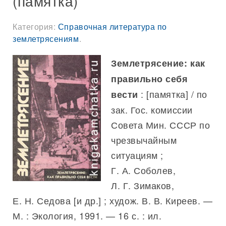
(памятка)
Категория:
Справочная литература по
землетрясениям
.
Землетрясение: как
правильно себя
: [памятка] / по
вести
зак. Гос. комиссии
Совета Мин. СССР по
чрезвычайным
ситуациям ;
Г. А. Соболев,
Л. Г. Зимаков,
Е. Н. Седова [и др.] ; худож. В. В. Киреев. —
М. : Экология, 1991. — 16 с. : ил.