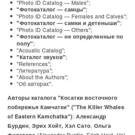
"Photo ID Catalog — Males";
;
"Фотокаталог — самцы"
"Photo ID Catalog — Females and Calves";
;
"Фотокаталог — самки и детеныши"
"Photo ID Catalog — Others";
"Фотокаталог — не определенные по
;
полу"
"Acoustic Catalog";
;
"Каталог звуков"
"References";
"Литература";
"About the Authors";
"Об авторах".
Авторы каталога "Косатки восточного
побережья Камчатки" ("The Killer Whales
:
of Eastern Kamchatka")
Александр
,
,
Бурдин
Эрих Хойт, Хэл Сато
Ольга
(Alexander Burdin, Erich Hoyt, Hal