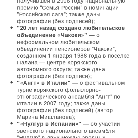
получившей в 2008 году национальную
премию "Семья России" в номинации
"Российская сага"; также даны
фотографии (без подписей);
"20 лет назад создано любительское
— о
объединение «Чакоки»"
неформальном любительском
объединении пенсионеров "Чакоки",
созданном 1 января 1988 года в поселке
Палана — центре Корякского
автономного округа; также дана
фотография (без подписи);
— о фестивальном
"«Ангт» в Италии"
турне корякского фольклорно-
этнографического ансамбля "Ангт" по
Италии в 2007 году; также даны
фотографии (без подписей) (автор
Марина Мишланова);
— об участии
"«Нулгур в Испании»"
эвенского национального ансамбля
"Нулгур" в двух международных