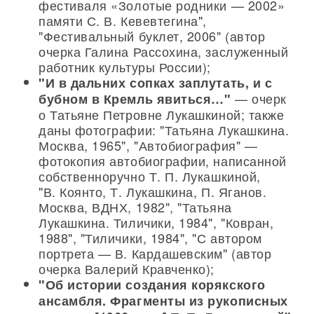
фестиваля «Золотые родники — 2002»
памяти С. В. Кевевтегина",
"Фестивальный буклет, 2006" (автор
очерка Галина Рассохина, заслуженный
работник культуры России);
"И в дальних сопках заплутать, и с
— очерк
бубном в Кремль явиться…"
о Татьяне Петровне Лукашкиной; также
даны фотографии: "Татьяна Лукашкина.
Москва, 1965", "Автобиография" —
фотокопия автобиографии, написанной
собственноручно Т. П. Лукашкиной,
"В. Коянто, Т. Лукашкина, П. Яганов.
Москва, ВДНХ, 1982", "Татьяна
Лукашкина. Тиличики, 1984", "Ковран,
1988", "Тиличики, 1984", "С автором
портрета — В. Кардашевским" (автор
очерка Валерий Кравченко);
"Об истории создания корякского
ансамбля. Фрагменты из рукописных