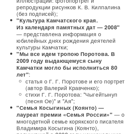
иллюстрации: фотопортрет и
репродукции рисунков К. В. Килпалина
(без подписей);
"Культура Камчатского края.
Из календаря памятных дат — 2008"
— представлена информация о
юбилейных днях рождения деятелей
культуры Камчатки;
"Мы все идем тропою Поротова. В
2009 году выдающемуся сыну
Камчатки могло бы исполниться 80
:
лет"
статья о Г. Г. Поротове и его портрет
(автор Валерий Кравченко);
стихи Г. Г. Поротова: "Чыгейтынуп
(песня Ое)" и "Ая";
"Семья Косыгиных (Коянто) —
— о
лауреат премии «Семья России»"
многодетной семье корякского писателя
Владимира Косыгина (Коянто),