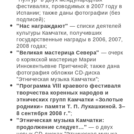
фестивалях, проводимых в 2007 году в
Испании; также даны фотографии (без
подписей);
— списки деятелей
"Нас награждают"
культуры Камчатки, получивших
государственные награды в 2006, 2007,
2008 годах;
— очерк
"Великая мастерица Севера"
о корякской мастерице Марии
Иннокентьевне Притчиной; также дана
фотография обложки CD-диска
"Этническая музыка Камчатки";
"Программа VIII краевого фестиваля
творчества коренных народов и
этнических групп Камчатки «Золотые
родники» памяти Т. П. Лукашкиной. 3–
;
8 сентября 2008 г."
"Этническая музыка Камчатки:
— о двух
продолжение следует…"
новых CD-дисках "Этническая музыка