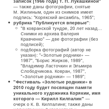
записок [1966 года] Т. П. Лукашкиной"
— также даны фотографии, снятые
М. Жилиным, один из снимков имеет
подпись: "Корякский ансамбль, 1965";
:
рубрика "Публикуется впервые"
"В ковранской тундре, 20 лет назад…
Снимки из архива Валерия
Кравченко" — две фотографии (без
подписей);
подборка фотографий (автор не
указан): "«Золотые родники» —
1987", "Борис Жирков, 1989",
"Владимир Ласточкин и Эльмира
Слободчикова. Ковран, 1987",
"«Золотые родники» — 1989";
"Фестиваль «Золотые родники» в
2010 году будет посвящен памяти
уникального художника Корякии, имя
—
которого — Кирилл Килпалин"
очерк о К. В. Килпалине; также даны