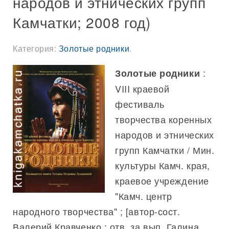
народов и этнических групп
Камчатки; 2008 год)
Категория:
Золотые родники
.
:
Золотые родники
VIII краевой
фестиваль
творчества коренных
народов и этнических
групп Камчатки / Мин.
культуры Камч. края,
краевое учреждение
"Камч. центр
народного творчества" ; [автор-сост.
Валерий Кравченко ; отв. за вып. Галина