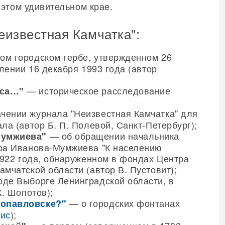
 этом удивительном крае.
еизвестная Камчатка":
ом городском гербе, утвержденном 26
влении 16 декабря 1993 года (автор
— историческое расследование
йса…"
чении журнала "Неизвестная Камчатка" для
ла (автор Б. П. Полевой, Санкт-Петербург);
— об обращении начальника
Мумжиева"
ора Иванова-Мумжиева "К населению
1922 года, обнаруженном в фондах Центра
мчатской области (автор В. Пустовит);
оде Выборге Ленинградской области, в
К. Шопотов);
— о городских фонтанах
ропавловске?"
гис
);