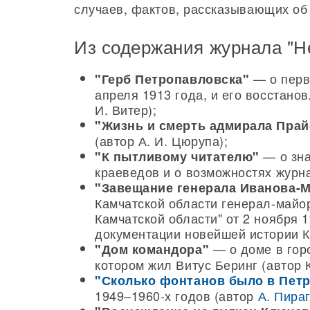
случаев, фактов, рассказывающих об
Из содержания журнала "Н
— о перв
"Герб Петропавловска"
апреля 1913 года, и его восстано
И. Витер);
"Жизнь и смерть адмирала Пра
(автор А. И. Цюрупа);
— о зна
"К пытливому читателю"
краеведов и о возможностях журна
"Завещание генерала Иванова-
Камчатской области генерал-май
Камчатской области" от 2 ноября 
документации новейшей истории Ка
— о доме в гор
"Дом командора"
котором жил Витус Беринг (автор 
"Сколько фонтанов было в Пет
1949–1960-х годов (автор
А. Пира