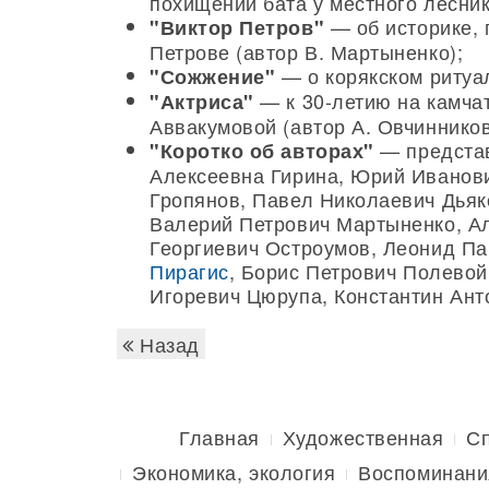
похищении бата у местного лесник
— об историке, 
"Виктор Петров"
Петрове (автор В. Мартыненко);
— о корякском ритуал
"Сожжение"
— к 30-летию на камча
"Актриса"
Аввакумовой (автор А. Овчинников
— представ
"Коротко об авторах"
Алексеевна Гирина, Юрий Иванови
Гропянов, Павел Николаевич Дьяк
Валерий Петрович Мартыненко, А
Георгиевич Остроумов, Леонид П
Пирагис
, Борис Петрович Полевой
Игоревич Цюрупа, Константин Ант
Назад
Главная
Художественная
С
Экономика, экология
Воспоминани