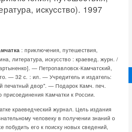
ература, искусство). 1997
.
: приключения, путешествия,
амчатка
на, литература, искусство : краевед. журн. /
 Мартыненко]. — Петропавловск-Камчатский,
то. — 32 с. : ил. — Учредитель и издатель:
 печатный двор". — Подарок Камч. печ.
ю присоединения Камчатки к России.
атке краеведческий журнал. Цель издания
нательному человеку в получении знаний о
же побудить его к поиску новых сведений,