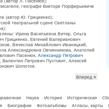
а (автор Л. Пасенюк);
писателе, географе Викторе Порфирьевиче
е (автор Ю. Грициенко);
тской театральной сцене Светланы
а);
лены: Ирина Васильевна Витер, Ольга
ч Грициенко, Евгений Валерианович
онов, Вячеслав Михайлович Иваницкий,
лла Александровна Овчинникова, Анатолий
авлович Пасенюк,
Александр Петрович
, Валентин Петрович Пустовит, Алексей
онович Шопотов.
Вперед
правочная
Наука
История
Историческая
Сб
я
Биографии
Фотоальбомы
Атласы, карты