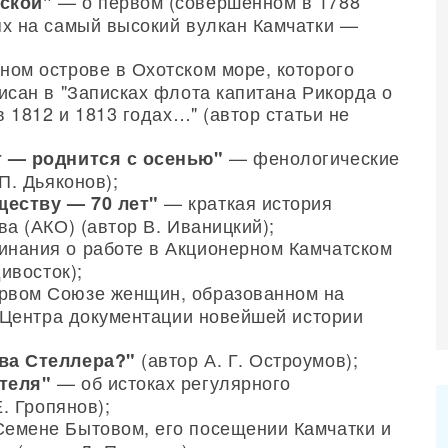
— о первом (совершенном в 1788
ской"
х на самый высокий вулкан Камчатки —
ном острове в Охотском море, которого
исан в "Записках флота капитана Рикорда о
в 1812 и 1813 годах…" (автор статьи не
— фенологические
т — роднится с осенью"
П. Дьяконов);
— краткая история
еству — 70 лет"
а (АКО) (автор В. Иваницкий);
нания о работе в Акционерном Камчатском
ивосток);
рвом Союзе женщин, образованном на
я Центра документации новейшей истории
(автор А. Г. Остроумов);
ва Стеллера?"
— об истоках регулярного
теля"
. Гропянов);
емене Бытовом, его посещении Камчатки и