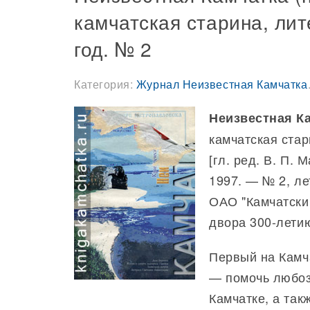
камчатская старина, лит
год. № 2
Категория:
Журнал Неизвестная Камчатка
Неизвестная К
камчатская стари
[гл. ред. В. П.
1997. — № 2, ле
ОАО "Камчатский
двора 300-лети
Первый на Камч
— помочь любоз
Камчатке, а так