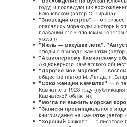
"Восхождение на вулкан Ключев
году) и последующих восхождения
Ключевской (автор О. Гирина);
— о неизвест
"Зловещий остров"
опасались мореходы и который оп
плавании его к японским берегам 
указан);
"Июль — макушка лета", "Авгус
этюды о природе Камчатки (автор 
"Акционерному Камчатскому общ
Акционерного Камчатского обществ
— воспоми
"Дорогие мои моряки"
обществе (автор М. Ленда, г. Влад
— о пе
"Союз женщин Камчатки"
Камчатке в 1923 году (публикаци
Камчатской области);
"Могла ли выжить морская коро
"Записки провинциального изда
книгоиздания на Камчатке (автор Е
— о писателе С
"Хороший сюжет"