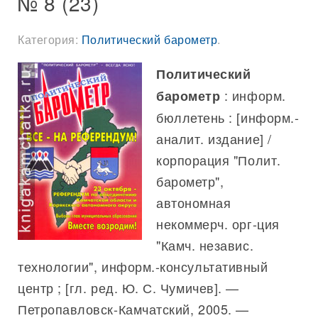
№ 8 (23)
Категория:
Политический барометр
.
Политический
: информ.
барометр
бюллетень : [информ.-
аналит. издание] /
корпорация "Полит.
барометр",
автономная
некоммерч. орг-ция
"Камч. независ.
технологии", информ.-консультативный
центр ; [гл. ред. Ю. С. Чумичев]. —
Петропавловск-Камчатский, 2005. —