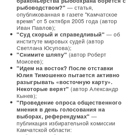
браконьерства рыбоохрана борется с
— статья,
рыбоводством?"
опубликованная в газете "Камчатское
время" от 5 октября 2005 года (автор
Иван Павлов);
— об
"Суд скорый и справедливый"
институте мировых судей (автор
Светлана Юсупова);
(автор Роберт
"Снимите шляпу"
Моисеев);
"Идем на восток? После отставки
Юлия Тимошенко пытается активно
разыгрывать «восточную карту».
(автор Александр
Некоторые верят"
Кынев);
"Проведение опроса общественного
мнения в день голосования на
—
выборах, референдумах"
публикация избирательной комиссии
Камчатской области: