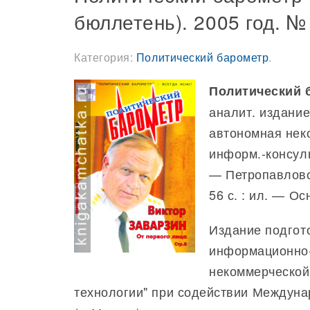
бюллетень). 2005 год. № 
Категория:
Политический барометр
.
Политический 
аналит. издание
автономная неко
информ.-консуль
— Петропавловс
56 с. : ил. — Ос
Издание подгот
информационно-
некоммерческой
технологии" при содействии Междуна