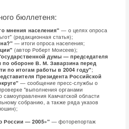
ого бюллетеня:
— о целях опроса
го мнения населения"
гот" (редакционная статья);
— итоги опроса населения;
она?"
(автор Роберт Моисеев);
ации"
 Государственной думы — председателя
 по обороне В. М. Заварзина перед
;
и по итогам работы в 2004 году"
едставителя Президента Российской
— сообщение пресс-службы о
округе"
проверке "выполнения органами
го самоуправления Камчатской области
ьному собранию, а также ряда указов
ношин);
— фоторепортаж
ю России — 2005»"