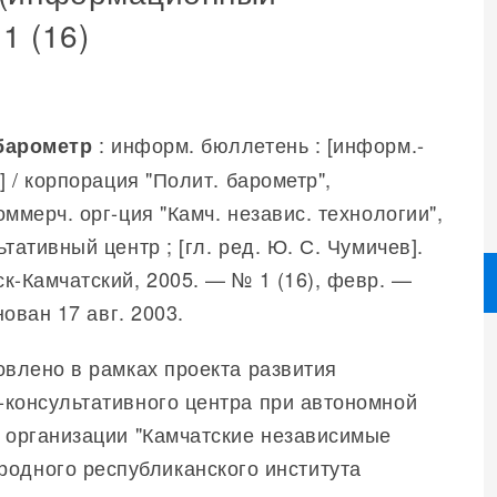
1 (16)
: информ. бюллетень : [информ.-
барометр
] / корпорация "Полит. барометр",
ммерч. орг-ция "Камч. независ. технологии",
тативный центр ; [гл. ред. Ю. С. Чумичев].
к-Камчатский, 2005. — № 1 (16), февр. —
нован 17 авг. 2003.
овлено в рамках проекта развития
консультативного центра при автономной
 организации "Камчатские независимые
родного республиканского института