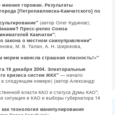
 мнения горожан. Результаты
города [Петропавловска-Камчатского] по
(автор Олег Кудинов);
сультирование"
ыбаками? Пресс-релиз Союза
;
инимателей Камчатки"
о закона о местном самоуправлении"
янова, М. В. Талан, А. Н. Широкова,
м морем нависла страшная опасность!»"
а 19 декабря 2004. Электоральные
— начало
го кризиса систем ЖКХ"
е в следующем номере) (автор Александр
ственной власти КАО и статуса Думы КАО";
я ситуация в КАО и выборы губернатора 14
 как технология манипулирования
тор Павел Голубцов);