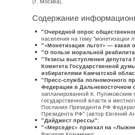
(г. Москва).
Содержание информационн
"Очередной опрос общественно
населения на тему "монетизации ль
"«Монетизация льгот» — какая 
"О пользе моральной реабилит
"Тезисы выступления депутата
Комитета Государственной думы
избирателями Камчатской област
"Пресс-служба полномочного пр
Федерации в Дальневосточном 
запланированной К. Пуликовским 
государственной власти и местно
Послания Президента РФ Федерал
Президента РФ" (автор Евгений А
;
"Дайджест прессы"
"«Мерседес» приехал на «Лыжн
Василия Козьменко;