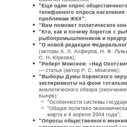
"Еще один опрос общественного
телефонного опроса населения 
;
проблемам ЖКХ"
"Вам поможет политическое кон
"Кто, как и почему борется с р
рыбопромышленников и предпр
"О новой редакции Федеральног
(авторы А. Л. Алферов, Н. Ф. Лукь
С. Н. Юркова);
"Роберт Моисеев: «Над Охотски
— статья (автор Р. С. Моисеев);
"Выборы Думы Корякского округ
эксперименты на фоне тотально
аналитического обзора (окончани
Кынев):
"Особенности системы государ
"Общая политико-экономическа
марта и 4 апреля 2004 года";
"Опросы общественного мнения
(ав