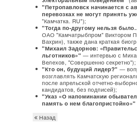
электоральным поведением"
"Петропавловск начинается с ав
перевозках не могут принять уж
"Камчатка. RU");
"Тогда по-другому нельзя было
ОАО "Камчатрыбпром" Виктором П
Вахрин), также дана краткая биог
"Михаил Задорнов: «Правительст
— интервью с Миха
льготников»"
Велехов, "Совершенно секретно");
— вопр
"Кто он, будущий лидер?"
возглавлять Камчатскую регионал
после апрельской отчетно-выборн
кандидатов, без подписей);
"Указ «О напоминании обывателя
память о нем благопристойно»"
Назад