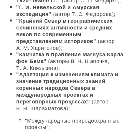
(автор О. П. Федирко);
1920–1930-е гг."
"Г. И. Невельской и Амурская
(автор Т. С. Федорова);
экспедиция"
"Крайний Север в географических
сочинениях античности и средних
веков по современным
(автор
представлениям историков"
А. М. Харитонов);
"Камчатка в правление Магнуса Карла
(авторы В. Н. Шапочка,
фон Бема"
Т. А. Князькина);
"Адаптация к изменениям климата и
значение традиционных знаний
коренных народов Севера в
международных проектах и
(автор
переговорных процессах"
В. Н. Шарахматова):
"Международные природоохранные
проекты";