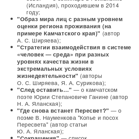
(Исландия), проходившем в 2014
году;
"Образ мира лиц с разным уровнем
оценки региона проживания (на
(автор
примере Камчатского края)"
А. С. Ширяева);
"Стратегии взаимодействия в системе
«человек — среда» при разных
уровнях качества жизни в
экстремальных условиях
(авторы
жизнедеятельности"
О. С. Ширяева, Я. А. Сурикова);
— о камчатском
"След оставить…"
поэте Юрии Степановиче Ганине (автор
Н. А. Яланская);
— о
"Где снова встанет Пересвет?"
поэме В. Науменкова "Копье и посох
Пересвета" (автор статьи
Ю. А. Яланская);
— список
"Сокращения"