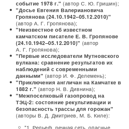
(автор С. Ю. Гришин);
событие 1978 г."
"Досье Евгения Валериановича
Гропянова (24.10.1942–05.12.2010)"
(автор А. Г. Гропянова);
"Неизвестное об известном
камчатском писателе Е. В. Гропянове
(автор
(24.10.1942–05.12.2010)"
А. Г. Гропянова);
"Первые исследователи Мутновского
вулкана: сравнение результатов их
наблюдений с современными
(автор И. Ф. Делемень);
данными"
"Приключения англичан на Камчатке в
(автор Н. В. Дивнина);
1882 г."
"Межпоселковый газопровод на
ТЭЦ-2: состояние рекультивации и
безопасность трассы для горожан"
(авторы В. Д. Дмитриев, М. Б. Киле):
"1. Рельеф, речная сеть, опасные