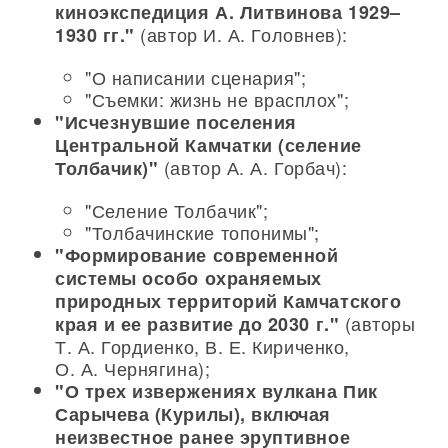
киноэкспедиция А. Литвинова 1929–
(автор И. А. Головнев):
1930 гг."
"О написании сценария";
"Съемки: жизнь не врасплох";
"Исчезнувшие поселения
Центральной Камчатки (селение
(автор А. А. Горбач):
Толбачик)"
"Селение Толбачик";
"Толбачинские топонимы";
"Формирование современной
системы особо охраняемых
природных территорий Камчатского
(авторы
края и ее развитие до 2030 г."
Т. А. Гордиенко, В. Е. Кириченко,
О. А. Чернягина);
"О трех извержениях вулкана Пик
Сарычева (Курилы), включая
неизвестное ранее эруптивное