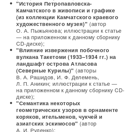
"История Петропавловска-
Камчатского в живописи и графике
(из коллекции Камчатского краевого
(автор
художественного музея)"
О. А. Пыжьянова; иллюстрации к статье
— на приложенном к данному сборнику
CD-диске);
"Влияние извержения побочного
вулкана Такетоми (1933–1934 гг.) на
ландшафт острова Атласова
(авторы
(Северные Курилы)"
В. А. Рашидов, И. Ф. Делемень,
Л. П. Аникин; иллюстрации к статье —
на приложенном к данному сборнику CD-
диске);
"Семантика некоторых
геометрических узоров в орнаменте
коряков, ительменов, чукчей и
(автор
азиатских эскимосов"
А. И. Руденко);