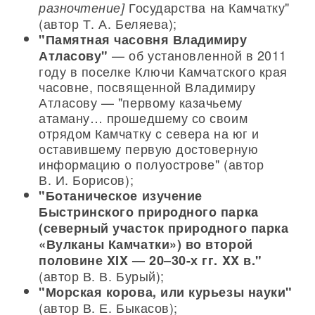
Государства на Камчатку"
разночтение]
(автор Т. А. Беляева);
"Памятная часовня Владимиру
— об установленной в 2011
Атласову"
году в поселке Ключи Камчатского края
часовне, посвященной Владимиру
Атласову — "первому казачьему
атаману… прошедшему со своим
отрядом Камчатку с севера на юг и
оставившему первую достоверную
информацию о полуострове" (автор
В. И. Борисов);
"Ботаническое изучение
Быстринского природного парка
(северный участок природного парка
«Вулканы Камчатки») во второй
половине XIX — 20–30-х гг. XX в."
(автор В. В. Бурый);
"Морская корова, или курьезы науки"
(автор В. Е. Быкасов);