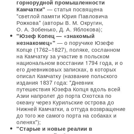
горнорудной промышленности
— статья посвящена
Камчатки"
"светлой памяти Юрия Павловича
Рожкова" (авторы В. М. Округин,
О. А. Зобенько, Д. А. Яблокова);
"Юзеф Копец — «знакомый
— о поручике Юзефе
незнакомец»"
Копце (1762–1827), поляке, сосланном
на Камчатку за участие в польском
национальном восстании 1794 года, и о
его дневниковых записках, в которых
описал Камчатку (название польского
издания 1837 года: "Дневник
путешествия Юзефа Копця вдоль всей
Азии напролет до порта Охотска по
океану через Курильские острова до
Нижней Камчатки, а оттуда возвращение
до того же самого порта на собаках и
оленях");
"Старые и новые реалии в