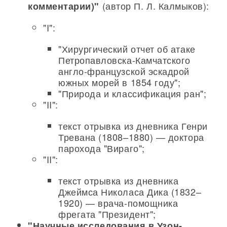
(автор П. Л. Калмыков):
комментарии)"
"I":
"Хирургический отчет об атаке
Петропавловска-Камчатского
англо-французской эскадрой
южных морей в 1854 году";
"Природа и классификация ран";
"II":
текст отрывка из дневника Генри
Тревана (1808–1880) — доктора
парохода "Вираго";
"II":
текст отрывка из дневника
Джеймса Николаса Дика (1832–
1920) — врача-помощника
фрегата "Президент";
"Научные исследования в Узон-