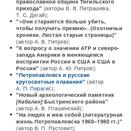
православной общине Тигильского
(авторы В. В. Петрашева,
прихода"
Т. С. Дегай);
"«Они стараются больше убить,
чтобы получить премию». (Охотничьи
хроники. Листая старые страницы)"
(автор А. В. Петров);
"К вопросу о значении АТР и северо-
запада Америки в меняющемся
восприятии России в США и США в
(автор А. Ю. Петров);
России"
"Петропавловск и русские
(автор
кругосветные плавания"
А. П. Пирагис
);
"Новый археологический памятник
[Кабалан]
Быстринского района"
(автор А. В. Пташинский);
"На людях и меж собой (литературная
жизнь Петропавловска 1960–1980 гг.)"
(автор В. П. Пустовит);