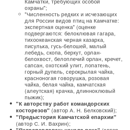
Камчатки, требующих особой
охраны";
"Численность редких и исчезающих
для России видов птиц на Камчатке:
экспертная оценка" (оценке
подвергаются: белоклювая гагара,
тихоокеанская черная казарка,
писулька, гусь-белошей, малый
лебедь, скопа, беркут, орлан-
белохвост, белоплечий орлан, кречет,
сапсан, охотский улит, лопатень,
горный дупель, серокрылая чайка,
красноногая говорушка, розовая
чайка, белая чайка, камчатская
(алеутская) крачка, длинноклювый
пыжик);
"К авторству работ командорских
(автор А. Н. Белковский);
косторезов"
"Предыстория Камчатской епархии"
(автор С. И. Вахрин);
(автор