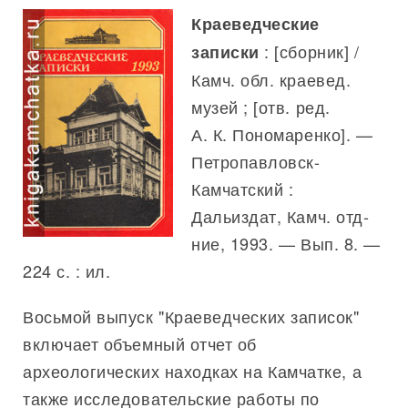
Краеведческие
: [сборник] /
записки
Камч. обл. краевед.
музей ; [отв. ред.
А. К. Пономаренко]. —
Петропавловск-
Камчатский :
Дальиздат, Камч. отд-
ние, 1993. — Вып. 8. —
224 с. : ил.
Восьмой выпуск "Краеведческих записок"
включает объемный отчет об
археологических находках на Камчатке, а
также исследовательские работы по