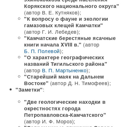
Корякского национального округа"
(автор В. Е. Кутняков);
"К вопросу о фауне и экологии
гамазовых клещей Камчатки"
(автор Г. И. Лебедев);
"Камчатские берестяные ясачные
(автор
книги начала XVIII в."
Б. П. Полевой
);
"О характере географических
названий Тигильского района"
(автор
В. П. Мартыненко
);
"Старейший маяк на Дальнем
(автор Д. Н. Тимофеев);
Востоке"
:
"Заметки"
"Две геологические находки в
окрестностях города
Петропавловска-Камчатского"
(автор И. Ф. Мороз);