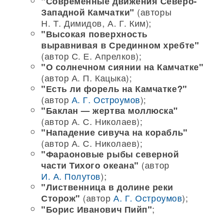
"Современные движения Северо-
(авторы
Западной Камчатки"
Н. Т. Димидов, А. Г. Ким);
"Высокая поверхность
выравнивая в Срединном хребте"
(автор С. Е. Апрелков);
"О солнечном сиянии на Камчатке"
(автор А. П. Кацыка);
"Есть ли форель на Камчатке?"
(автор
А. Г. Остроумов
);
"Баклан — жертва моллюска"
(автор А. С. Николаев);
"Нападение сивуча на корабль"
(автор А. С. Николаев);
"Фараоновые рыбы северной
(автор
части Тихого океана"
И. А. Полутов
);
"Лиственница в долине реки
(автор
А. Г. Остроумов
);
Сторож"
;
"Борис Иванович Пийп"