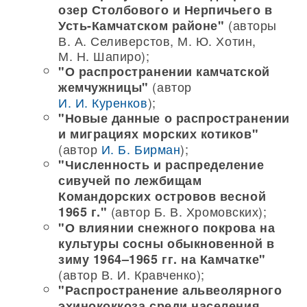
озер Столбового и Нерпичьего в
(авторы
Усть-Камчатском районе"
В. А. Селиверстов, М. Ю. Хотин,
М. Н. Шапиро);
"О распространении камчатской
(автор
жемчужницы"
И. И. Куренков
);
"Новые данные о распространении
и миграциях морских котиков"
(автор
И. Б. Бирман
);
"Численность и распределение
сивучей по лежбищам
Командорских островов весной
(автор Б. В. Хромовских);
1965 г."
"О влиянии снежного покрова на
культуры сосны обыкновенной в
зиму 1964–1965 гг. на Камчатке"
(автор В. И. Кравченко);
"Распространение альвеолярного
эхинококкоза среди населения