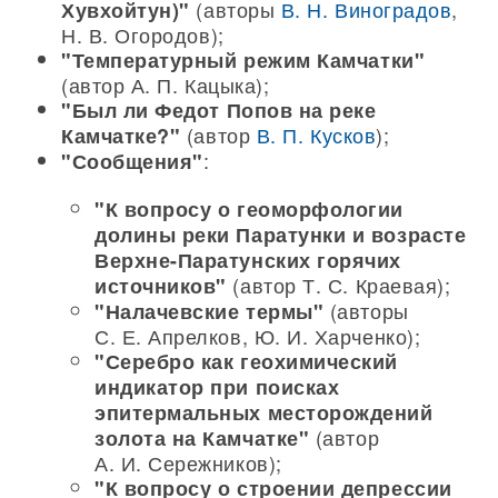
(авторы
В. Н. Виноградов
,
Хувхойтун)"
Н. В. Огородов);
"Температурный режим Камчатки"
(автор А. П. Кацыка);
"Был ли Федот Попов на реке
(автор
В. П. Кусков
);
Камчатке?"
:
"Сообщения"
"К вопросу о геоморфологии
долины реки Паратунки и возрасте
Верхне-Паратунских горячих
(автор Т. С. Краевая);
источников"
(авторы
"Налачевские термы"
С. Е. Апрелков, Ю. И. Харченко);
"Серебро как геохимический
индикатор при поисках
эпитермальных месторождений
(автор
золота на Камчатке"
А. И. Сережников);
"К вопросу о строении депрессии