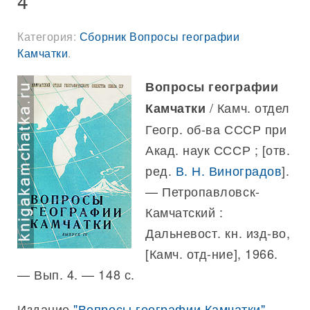
4
Категория:
Сборник Вопросы географии
Камчатки
.
Вопросы географии
/ Камч. отдел
Камчатки
Геогр. об-ва СССР при
Акад. наук СССР ; [отв.
ред.
В. Н. Виноградов
].
— Петропавловск-
Камчатский :
Дальневост. кн. изд-во,
[Камч. отд-ние], 1966.
— Вып. 4. — 148 с.
Издание
"Вопросы географии Камчатки"