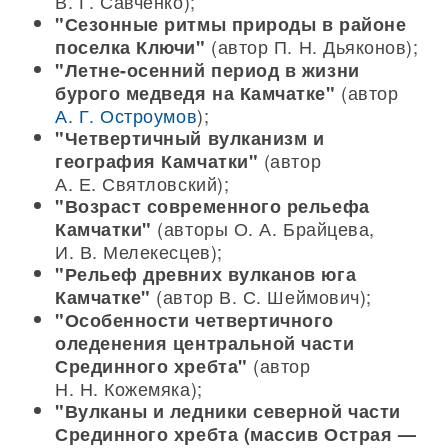
В. Г. Савченко);
"Сезонные ритмы природы в районе
(автор П. Н. Дьяконов);
поселка Ключи"
"Летне-осенний период в жизни
(автор
бурого медведя на Камчатке"
А. Г. Остроумов
);
"Четвертичный вулканизм и
(автор
география Камчатки"
А. Е. Святловский);
"Возраст современного рельефа
(авторы О. А. Брайцева,
Камчатки"
И. В. Мелекесцев);
"Рельеф древних вулканов юга
(автор В. С. Шеймович);
Камчатке"
"Особенности четвертичного
оледенения центральной части
(автор
Срединного хребта"
Н. Н. Кожемяка);
"Вулканы и ледники северной части
Срединного хребта (массив Острая —