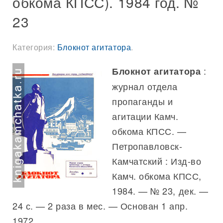
обкома КПСС). 1984 год. №
23
Категория:
Блокнот агитатора
.
:
Блокнот агитатора
журнал отдела
пропаганды и
агитации Камч.
обкома КПСС. —
Петропавловск-
Камчатский : Изд-во
Камч. обкома КПСС,
1984. — № 23, дек. —
24 с. — 2 раза в мес. — Основан 1 апр.
1972.