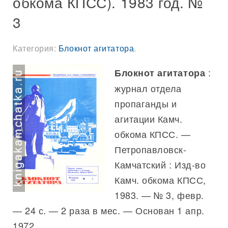
обкома КПСС). 1983 год. №
3
Категория:
Блокнот агитатора
.
:
Блокнот агитатора
журнал отдела
пропаганды и
агитации Камч.
обкома КПСС. —
Петропавловск-
Камчатский : Изд-во
Камч. обкома КПСС,
1983. — № 3, февр.
— 24 с. — 2 раза в мес. — Основан 1 апр.
1972.