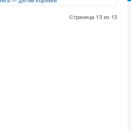
нига — детям Корякии"
Страница 13 из 13