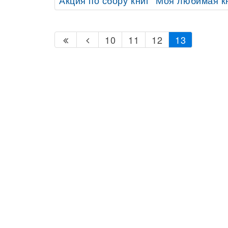
Акция по сбору книг "Моя любимая к
10
11
12
13