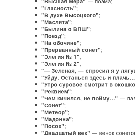
— поэма;
"Высшая мера"
;
"Гласность"
;
"В духе Высоцкого"
;
"Маслята"
;
"Былина о ВПШ"
;
"Поезд"
;
"На обочине"
;
"Прерванный сонет"
;
"Элегия № 1"
;
"Элегия № 2"
"— Зеленая, — спросил я у ляг
"Уйду. Останься здесь и плачь…
"Утро суровое смотрит в окошк
;
"Реквием"
— пам
"Чем кичился, не пойму…"
;
"Сонет"
;
"Метеор"
;
"Мадонна"
;
"Посох"
— венок сонето
"Двадцатый век"