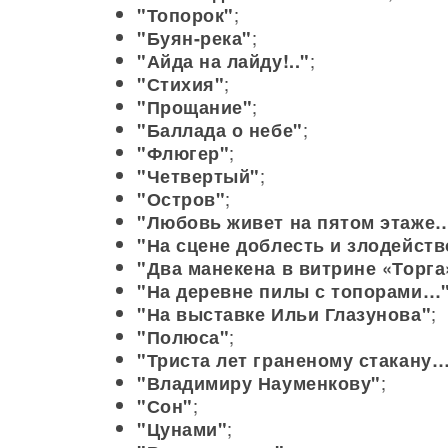
;
"Топорок"
;
"Буян-река"
;
"Айда на лайду!.."
;
"Стихия"
;
"Прощание"
;
"Баллада о небе"
;
"Флюгер"
;
"Четвертый"
;
"Остров"
"Любовь живет на пятом этаже
"На сцене доблесть и злодейст
"Два манекена в витрине «Торг
"На деревне пилы с топорами…
;
"На выставке Ильи Глазунова"
;
"Полюса"
"Триста лет граненому стакану
;
"Владимиру Науменкову"
;
"Сон"
;
"Цунами"