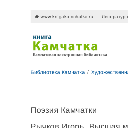
www.knigakamchatka.ru
Литературн
Библиотека Камчатка
Художественн
Поэзия Камчатки
Рычков Игорь. Высшая м