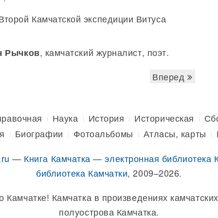
Второй Камчатской экспедиции Витуса
, камчатский журналист, поэт.
ч Рычков
Вперед
правочная
Наука
История
Историческая
Сб
я
Биографии
Фотоальбомы
Атласы, карты
.ru
—
Книга Камчатка — электронная библиотека 
библиотека Камчатки
, 2009–2026.
о Камчатке! Камчатка в произведениях камчатских
полуострова Камчатка.