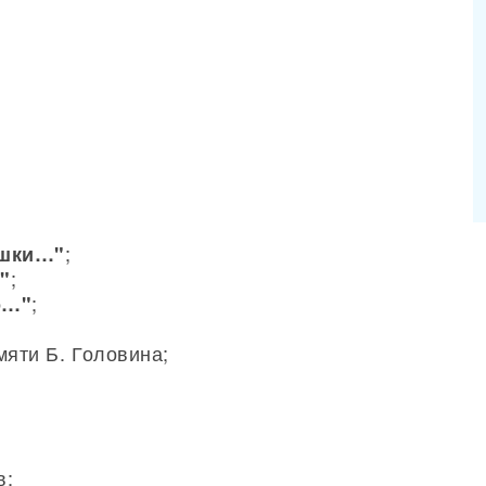
;
ушки…"
;
"
;
о…"
яти Б. Головина;
в;