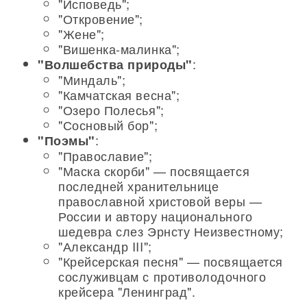
"Исповедь";
"Откровение";
"Жене";
"Вишенка-малинка";
:
"Волшебства природы"
"Миндаль";
"Камчатская весна";
"Озеро Полесья";
"Сосновый бор";
:
"Поэмы"
"Православие";
"Маска скорби" — посвящается
последней хранительнице
православной христовой веры —
России и автору национального
шедевра слез Эрнсту Неизвестному;
"Александр III";
"Крейсерская песня" — посвящается
сослуживцам с противолодочного
крейсера "Ленинград".