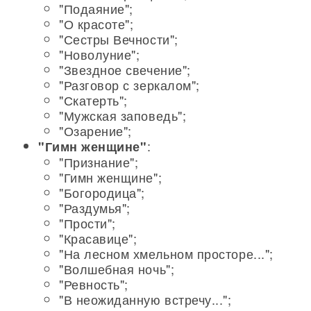
"Подаяние";
"О красоте";
"Сестры Вечности";
"Новолуние";
"Звездное свечение";
"Разговор с зеркалом";
"Скатерть";
"Мужская заповедь";
"Озарение";
:
"Гимн женщине"
"Признание";
"Гимн женщине";
"Богородица";
"Раздумья";
"Прости";
"Красавице";
"На лесном хмельном просторе...";
"Волшебная ночь";
"Ревность";
"В неожиданную встречу...";