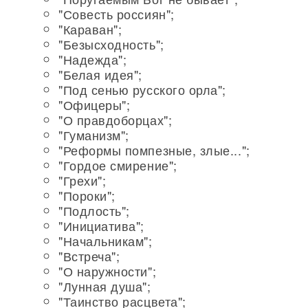
"Совесть россиян";
"Караван";
"Безысходность";
"Надежда";
"Белая идея";
"Под сенью русского орла";
"Офицеры";
"О правдоборцах";
"Гуманизм";
"Реформы помпезные, злые...";
"Гордое смирение";
"Грехи";
"Пороки";
"Подлость";
"Инициатива";
"Начальникам";
"Встреча";
"О наружности";
"Лунная душа";
"Таинство расцвета";