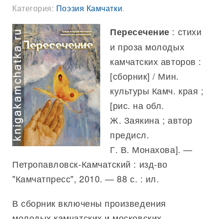
Категория:
Поэзия Камчатки
.
: стихи
Пересечение
и проза молодых
камчатских авторов :
[сборник] / Мин.
культуры Камч. края ;
[рис. на обл.
Ж. Заякина ; автор
предисл.
Г. В. Монахова]. —
Петропавловск-Камчатский : изд-во
"Камчатпресс", 2010. — 88 с. : ил.
В сборник включены произведения
молодых камчатских и московских