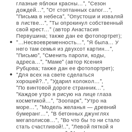
глазные яблоки красны…", "Сезон
дождей…", "От стоптанных сапог…",
"Письма в небеса", "Опустоши и изваляй
в листве…", "Ты опрокинул собственный
свой крест…" (автор Анастасия
Первушина; также дан ее фотопортрет);
"…Несвоевременность…", "Я была… У
него там семья из двухсот картин…",
"Письмо", "Сменить пароли, коды,
адреса…", "Маме" (автор Ксения
Рубцова; также дан ее фотопортрет);
"Для всех на свете сделаться
хорошей?..", "Ударил колокол…",
"По винтовой дороге странник…",
"Каждое утро я рисую на лице глаза
косметикой…", "Зоопарк", "Утро на
море…", "Модель желанья — древний
бумеранг…", "В бетонных джунглях
мегаполисов…", "Во что бы то ни стало
стать счастливой!..", "Левой пяткой я