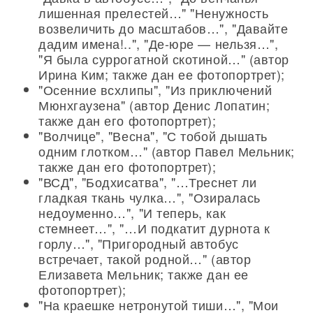
лишенная прелестей…" "Ненужность
возвеличить до масштабов…", "Давайте
дадим имена!..", "Де-юре — нельзя…",
"Я была суррогатной скотиной…" (автор
Ирина Ким; также дан ее фотопортрет);
"Осенние всхлипы", "Из приключений
Мюнхгаузена" (автор Денис Лопатин;
также дан его фотопортрет);
"Волчице", "Весна", "С тобой дышать
одним глотком…" (автор Павел Мельник;
также дан его фотопортрет);
"ВСД", "Бодхисатва", "…Треснет ли
гладкая ткань чулка…", "Озиралась
недоуменно…", "И теперь, как
стемнеет…", "…И подкатит дурнота к
горлу…", "Пригородный автобус
встречает, такой родной…" (автор
Елизавета Мельник; также дан ее
фотопортрет);
"На краешке нетронутой тиши…", "Мои