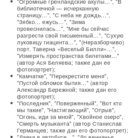
"Огромные гренландские акулы…", "В
библиотечной — исчерканную
страницу…", "С неба не дождь…",
"Зябко… ежусь…", "Зима
провеснилась…", "Мне бы сейчас
разгрести свой письменный…", "Сухую
луковицу гиацинта…", "(Неразборчиво)
порт. Таверна «Веселый Билли»…",
"Измерять пространства билетами…"
(автор Ася Беляева; также дан ее
фотопортрет);
"Камчатке", "Перекрестите меня",
"Пустой обломок бытия…" (автор
Александр Бережной; также дан его
фотопортрет);
"Последник", "Поверженный", "Вот кто
мы такие", "Настигающий", "Отрыв",
"Огонь, иди за мной", "Хвойное озеро",
"Смерть музыканта" (автор Станислав
Германцев; также дан его фотопортрет);
"Давка в автобусе…", "До венчанья