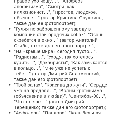
правое ухо чешу…", "Апофеоз
апофигизма", "Смотри, как
иллюзионист…", "Простое, людское,
обычное…" (автор Кристина Саушкина;
также дан ее фотопортрет);
"Гуляя по заброшенному заводу в
компании стаи бродячих собак", "Осень
скребется в окно…" (автор Анатолий
Скиба; также дан его фотопортрет);
"На «крыше мира» сегодня пусто…",
"Радистам…", "Уходя, так хотелось
курить…", "Декабристы", "Как замыкается
в кольцо…", "Мне уже не успеть к
тебе…" (автор Дмитрий Соломенский;
также дан его фотопортрет);
"Твой запах", "Красива до жути", "Сердце
уже на пределе…", "Волны кретинизма
(объяснение в любви)", "Сентябрь-00…",
"Что-то еще…" (автор Дмитрий
Терещенко; также дан его фотопортрет);
"Асфодель", "Пандора", "Колыбельная