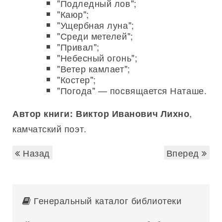
"Подледный лов";
"Каюр";
"Ущербная луна";
"Среди метелей";
"Привал";
"Небесный огонь";
"Ветер камлает";
"Костер";
"Погода" — посвящается Наташе.
,
Автор книги: Виктор Иванович Лихно
камчатский поэт.
Назад
Вперед
Генеральный каталог библиотеки