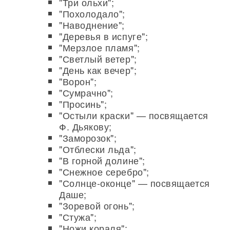
"Три ольхи";
"Похолодало";
"Наводнение";
"Деревья в испуге";
"Мерзлое пламя";
"Светлый ветер";
"День как вечер";
"Ворон";
"Сумрачно";
"Просинь";
"Остыли краски" — посвящается
Ф. Дьякову;
"Заморозок";
"Отблески льда";
"В горной долине";
"Снежное серебро";
"Солнце-оконце" — посвящается
Даше;
"Зоревой огонь";
"Стужа";
"Ножи кораля";