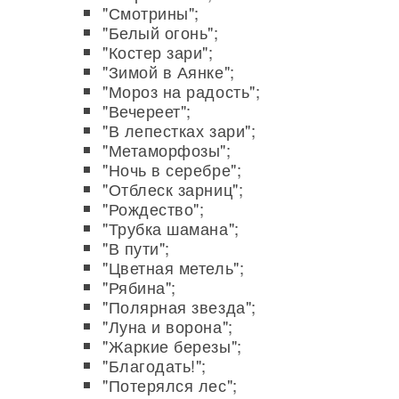
"Смотрины";
"Белый огонь";
"Костер зари";
"Зимой в Аянке";
"Мороз на радость";
"Вечереет";
"В лепестках зари";
"Метаморфозы";
"Ночь в серебре";
"Отблеск зарниц";
"Рождество";
"Трубка шамана";
"В пути";
"Цветная метель";
"Рябина";
"Полярная звезда";
"Луна и ворона";
"Жаркие березы";
"Благодать!";
"Потерялся лес";