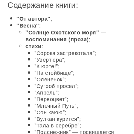
Содержание книги:
;
"От автора"
:
"Весна"
"Солнце Охотского моря" —
;
воспоминания (проза)
:
стихи
"Сорока застрекотала";
"Увертюра";
"К юрте!";
"На стойбище";
"Олененок";
"Сугроб просел";
"Апрель";
"Первоцвет";
"Млечный Путь";
"Сон каюю";
"Вулкан курится";
"Тала в серебре";
"Подснежник" — посвящается