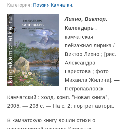
Категория:
Поэзия Камчатки
.
Лихно, Виктор.
:
Календарь
камчатская
пейзажная лирика /
Виктор Лихно ; [рис.
Александра
Гаристова ; фото
Михаила Жилина]. —
Петропавловск-
Камчатский : холд. комп. "Новая книга",
2005. — 208 с. — На с. 2: портрет автора.
В камчатскую книгу вошли стихи о
неповторимой природе Камчатки,