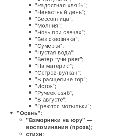
"Радостная хлябь";
"Ненастный день";
"Бессонница";
"Молния";
"Ночь при свечах";
"Без сквозняка";
"Сумерки";
"Пустая вода";
"Ветер тучи рвет";
"На материк!";
"Остров-вулкан";
"В расщелине гор";
"Исток";
"Ручеек озяб";
"В августе";
"Греются мотыльки";
:
"Осень"
"Взморники на юру" —
;
воспоминания (проза)
:
стихи