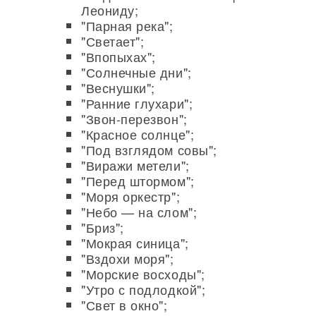
Леониду;
"Парная река";
"Светает";
"Впопыхах";
"Солнечные дни";
"Веснушки";
"Ранние глухари";
"Звон-перезвон";
"Красное солнце";
"Под взглядом совы";
"Виражи метели";
"Перед штормом";
"Моря оркестр";
"Небо — на слом";
"Бриз";
"Мокрая синица";
"Вздохи моря";
"Морские восходы";
"Утро с подлодкой";
"Свет в окно";