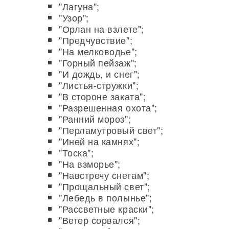
"Лагуна";
"Узор";
"Орлан на взлете";
"Предчувствие";
"На мелководье";
"Горный пейзаж";
"И дождь, и снег";
"Листья-стружки";
"В стороне заката";
"Разрешенная охота";
"Ранний мороз";
"Перламутровый свет";
"Иней на камнях";
"Тоска";
"На взморье";
"Навстречу снегам";
"Прощальный свет";
"Лебедь в полынье";
"Рассветные краски";
"Ветер сорвался";