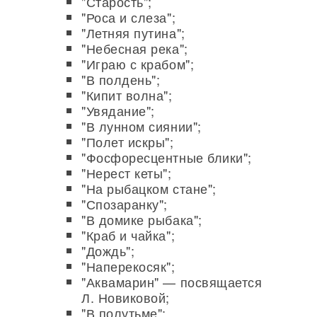
"Старость";
"Роса и слеза";
"Летняя путина";
"Небесная река";
"Играю с крабом";
"В полдень";
"Кипит волна";
"Увядание";
"В лунном сиянии";
"Полет искры";
"Фосфоресцентные блики";
"Нерест кеты";
"На рыбацком стане";
"Спозаранку";
"В домике рыбака";
"Краб и чайка";
"Дождь";
"Наперекосяк";
"Аквамарин" — посвящается
Л. Новиковой;
"В полутьме";