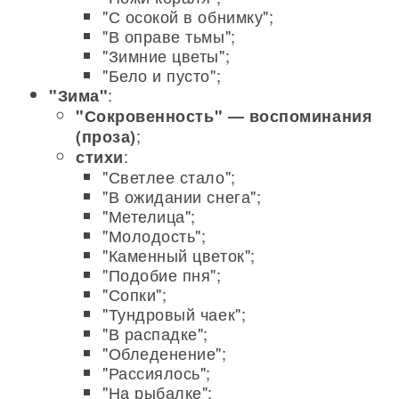
"С осокой в обнимку";
"В оправе тьмы";
"Зимние цветы";
"Бело и пусто";
:
"Зима"
"Сокровенность" — воспоминания
;
(проза)
:
стихи
"Светлее стало";
"В ожидании снега";
"Метелица";
"Молодость";
"Каменный цветок";
"Подобие пня";
"Сопки";
"Тундровый чаек";
"В распадке";
"Обледенение";
"Рассиялось";
"На рыбалке";