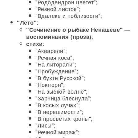
"Рододендрон цветет";
"Резной листок";
"Вдалеке и поблизости";
:
"Лето"
"Сочинение о рыбаке Ненашеве" —
;
воспоминания (проза)
:
стихи
"Акварели";
"Речная коса";
"На литорали";
"Пробуждение";
"В бухте Русской";
"Ноктюрн";
"На зыбкой волне";
"Зарница блеснула";
"В косых лучах";
"В нерешимости";
"В просветах кроны";
"Лисы";
"Речной мираж";