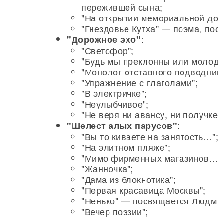
пережившей сына;
"На открытии мемориальной до
"Гнездовье Кутха" — поэма, п
:
"Дорожное эхо"
"Светофор";
"Будь мы преклонны или моло
"Монолог отставного подводник
"Упражнение с глаголами";
"В электричке";
"Неулыбчивое";
"Не веря ни авансу, ни получк
:
"Шелест алых парусов"
"Вы то киваете на занятость…"
"На элитном пляже";
"Мимо фирменных магазинов…
"Жанночка";
"Дама из блокнотика";
"Первая красавица Москвы";
"Ненько" — посвящается Людм
"Вечер поэзии";