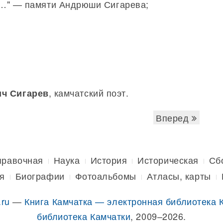
ю…" — памяти Андрюши Сигарева;
, камчатский поэт.
ич Сигарев
Вперед
правочная
Наука
История
Историческая
Сб
я
Биографии
Фотоальбомы
Атласы, карты
.ru
—
Книга Камчатка — электронная библиотека 
библиотека Камчатки
, 2009–2026.