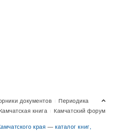
орники документов
Периодика
Камчатская книга
Камчатский форум
Камчатского края
—
каталог книг,