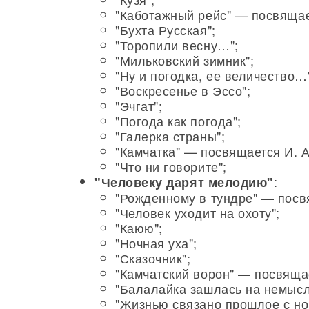
"Каботажный рейс" — посвящает
"Бухта Русская";
"Торопили весну…";
"Мильковский зимник";
"Ну и погодка, ее величество…
"Воскресенье в Эссо";
"Эчгат";
"Погода как погода";
"Галерка страны";
"Камчатка" — посвящается И. 
"Что ни говорите";
:
"Человеку дарят мелодию"
"Рожденному в тундре" — посв
"Человек уходит на охоту";
"Каюю";
"Ночная уха";
"Сказочник";
"Камчатский ворон" — посвяща
"Балалайка зашлась на немыс
"Жизнью связано прошлое с но