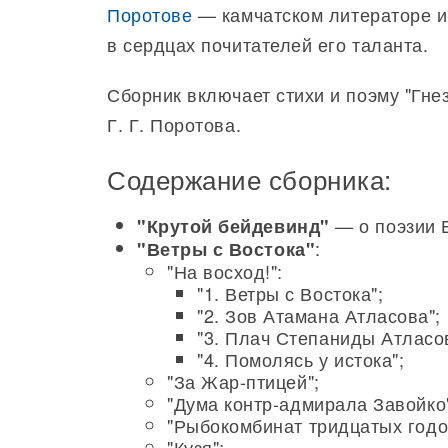
Поротове
— камчатском литераторе и
в сердцах почитателей его таланта.
Сборник включает стихи и поэму "Гне
Г. Г. Поротова.
Содержание сборника:
— о поэзии Е
"Крутой бейдевинд"
:
"Ветры с Востока"
"На восход!":
"1. Ветры с Востока";
"2. Зов Атамана Атласова";
"3. Плач Степаниды Атласо
"4. Помолясь у истока";
"За Жар-птицей";
"Дума контр-адмирала Завойко
"Рыбокомбинат тридцатых годо
"Кузя";