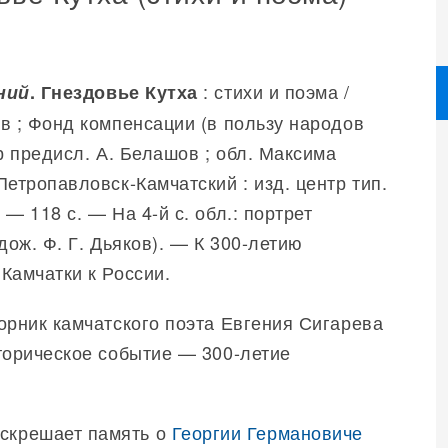
: стихи и поэма /
ний
. Гнездовье Кутха
в ; Фонд компенсации (в пользу народов
р предисл. А. Белашов ; обл. Максима
Петропавловск-Камчатский : изд. центр тип.
— 118 с. — На 4-й с. обл.: портрет
дож. Ф. Г. Дьяков). — К 300-летию
Камчатки к России.
орник камчатского поэта Евгения Сигарева
торическое событие — 300-летие
оскрешает память о
Георгии Германовиче