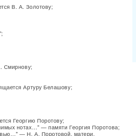
ся В. А. Золотову;
";
А. Смирнову;
ящается Артуру Белашову;
ется Георгию Поротову;
лимых нотах…" — памяти Георгия Поротова;
вью…" — Н. А. Поротовой, матери,