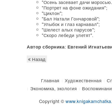
"Осень засевает дачи морось
"Портрет на фоне ожидания";
"Циклон";
"Бал Натали Гончаровой";
"Улыбок и глаз карнавал";
"Шелест алых парусов";
"Скоро лебеди улетят".
:
Автор сборника
Евгений Игнатьев
Назад
Главная
Художественная
С
Экономика, экология
Воспоминани
Copyright ©
www.knigakamchatka