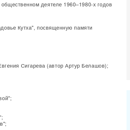
 общественном деятеле 1960–1980-х годов
здовье Кутха", посвященную памяти
вгения Сигарева (автор Артур Белашов);
вой";
";
в";