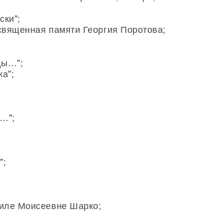
ски";
освященная памяти Георгия Поротова;
ды…";
а";
е…";
;
";
иле Моисеевне Шарко;