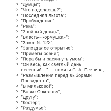
"Думцы";
"Что поделаешь?";
"Последняя льгота";
"Пробуждение";
"Река";
"Знойный дождь";
"Власть-«кормушка»";
"Закон № 122";
"Запоздалое открытие";
"Приметы осени";
"Пора бы и раскинуть умом";
"Он весь, как светлый день
весенний…" — памяти С. А. Есенина;
"Размышления перед выборами
Президента";
"В Мильково!";
"Вовке Соколову";
"Другу";
"Костер";
"Раздумье";