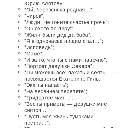
Юрию Алотову;
"Ой, березонька родная…";
"Чирок";
"Люди! Не гоните счастье прочь";
"Об охоте по перу";
"Жили-были дед да баба";
"Я в одночасье нищим стал…";
"Исповедь";
"Маме";
"И за то, что ты с нами навечно";
"Портрет девушки Севера";
"Ты можешь всё: пахать и сеять…" —
посвящается Екатерине Гиль;
"Эка ты напасть";
"На весеннем перелете";
"Тридцатое мая…";
"Весны приметы — девушки мне
снятся…";
"Пусть моя жизнь тумаками
пестра…";