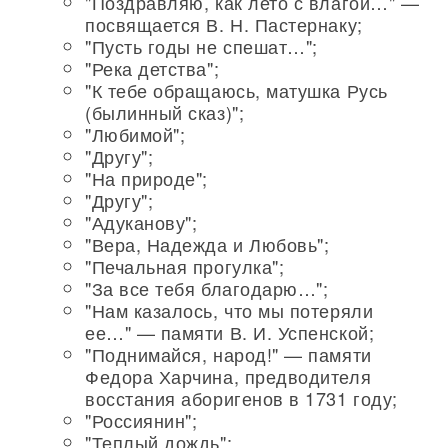
"Поздравляю, как лето с влагой…" —
посвящается В. Н. Пастернаку;
"Пусть годы не спешат…";
"Река детства";
"К тебе обращаюсь, матушка Русь
(былинный сказ)";
"Любимой";
"Другу";
"На природе";
"Другу";
"Адуканову";
"Вера, Надежда и Любовь";
"Печальная прогулка";
"За все тебя благодарю…";
"Нам казалось, что мы потеряли
ее…" — памяти В. И. Успенской;
"Поднимайся, народ!" — памяти
Федора Харчина, предводителя
восстания аборигенов в 1731 году;
"Россиянин";
"Теплый дождь";