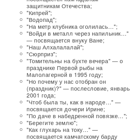
защитникам Отечества;
"Кипрей";
"Водопад";
"На метр клубника оголилась…";
"Войди в металл через напильник…"
— посвящается внуку Ване;
"Наш Алхалалалай";
"Сюрприз";
"Томительны на бухте вечера" — о
празднике Первой рыбы на
Малолагерной в 1995 году;
"Но почему у нас отобран он
(праздник)?" — послесловие, январь
2001 года;
"Чтоб была ты, как в народе…" —
посвящается дочери Ирине;
"По даче в набедренной повязке…";
"Берегите землю";
"Как глухарь на току…" —
посвящается камчатскому барду