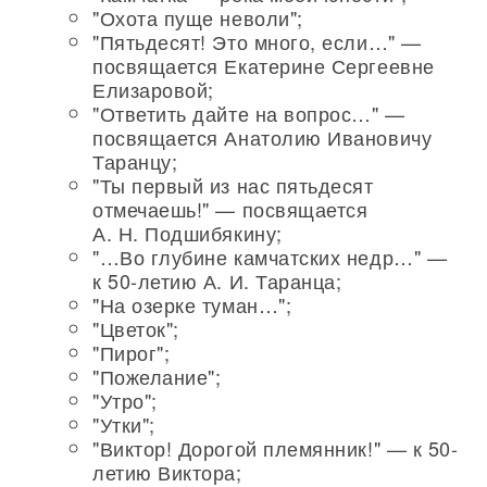
"Охота пуще неволи";
"Пятьдесят! Это много, если…" —
посвящается Екатерине Сергеевне
Елизаровой;
"Ответить дайте на вопрос…" —
посвящается Анатолию Ивановичу
Таранцу;
"Ты первый из нас пятьдесят
отмечаешь!" — посвящается
А. Н. Подшибякину;
"…Во глубине камчатских недр…" —
к 50-летию А. И. Таранца;
"На озерке туман…";
"Цветок";
"Пирог";
"Пожелание";
"Утро";
"Утки";
"Виктор! Дорогой племянник!" — к 50-
летию Виктора;