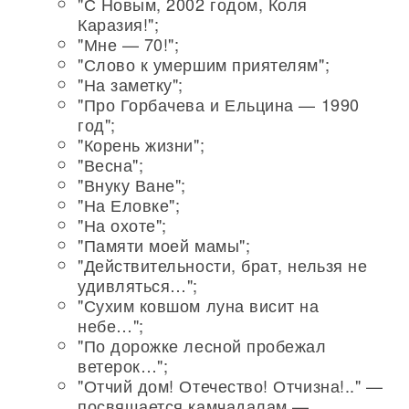
"С Новым, 2002 годом, Коля
Каразия!";
"Мне — 70!";
"Слово к умершим приятелям";
"На заметку";
"Про Горбачева и Ельцина — 1990
год";
"Корень жизни";
"Весна";
"Внуку Ване";
"На Еловке";
"На охоте";
"Памяти моей мамы";
"Действительности, брат, нельзя не
удивляться…";
"Сухим ковшом луна висит на
небе…";
"По дорожке лесной пробежал
ветерок…";
"Отчий дом! Отечество! Отчизна!.." —
посвящается камчадалам —