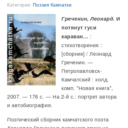
Категория:
Поэзия Камчатки
.
Греченин, Леонард.
И
потянут гуси
:
караван…
стихотворения :
[сборник] / Леонард
Греченин. —
Петропавловск-
Камчатский : холд.
комп. "Новая книга",
2007. — 176 с. — На 2-й с.: портрет автора
и автобиография.
Поэтический сборник камчатского поэта
Леонарда Греченина включает стихи на