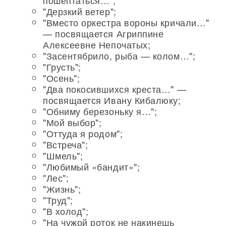
пошептаться…";
"Дерзкий ветер";
"Вместо оркестра вороны кричали…"
— посвящается Агриппине
Алексеевне Непочатых;
"Засентябрило, рыба — колом…";
"Грусть";
"Осень";
"Два покосившихся креста…" —
посвящается Ивану Кибалюку;
"Обниму березоньку я…";
"Мой выбор";
"Оттуда я родом";
"Встреча";
"Шмель";
"Любимый «бандит»";
"Лес";
"Жизнь";
"Труд";
"В холод";
"На чужой роток не накинешь