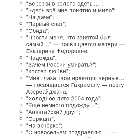
"Березки в золото одеты…";
"Здесь всё мне понятно и мило";
"На даче";
"Первый снег";
"Обида";
"Прости меня, что занятой был
самый…" — посвящается матери —
Екатерине Федоровне;
"Надежда";
"Зачем России умирать?";
"Костер любви";
"Мне глаза твои нравятся черные…"
— посвящается Гахраману — поэту
Азербайджана;
"Холодное лето 2004 года";
"Еще немного подожду…";
"Анавгайский друг";
"Сержант";
"На вечёрке";
"С новосельем поздравляю…" —