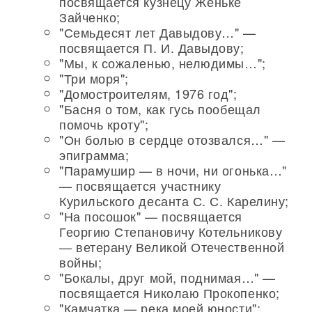
посвящается кузнецу Женьке
Зайченко;
"Семьдесят лет Давыдову…" —
посвящается П. И. Давыдову;
"Мы, к сожаленью, нелюдимы…";
"Три моря";
"Домостроителям, 1976 год";
"Басня о том, как гусь пообещал
помочь кроту";
"Он болью в сердце отозвался…" —
эпиграмма;
"Парамушир — в ночи, ни огонька…"
— посвящается участнику
Курильского десанта С. С. Карелину;
"На посошок" — посвящается
Георгию Степановичу Котельникову
— ветерану Великой Отечественной
войны;
"Бокалы, друг мой, поднимая…" —
посвящается Николаю Прокопенко;
"Камчатка — река моей юности";