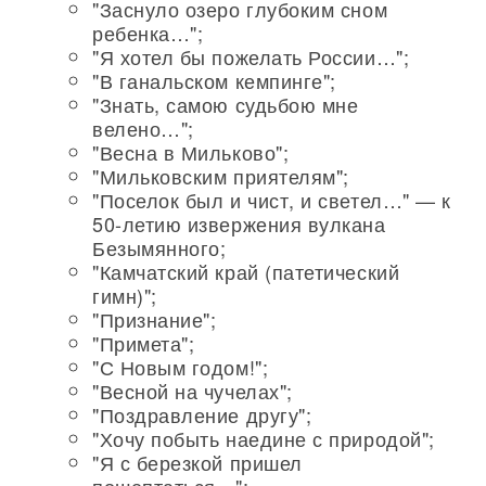
"Заснуло озеро глубоким сном
ребенка…";
"Я хотел бы пожелать России…";
"В ганальском кемпинге";
"Знать, самою судьбою мне
велено…";
"Весна в Мильково";
"Мильковским приятелям";
"Поселок был и чист, и светел…" — к
50-летию извержения вулкана
Безымянного;
"Камчатский край (патетический
гимн)";
"Признание";
"Примета";
"С Новым годом!";
"Весной на чучелах";
"Поздравление другу";
"Хочу побыть наедине с природой";
"Я с березкой пришел