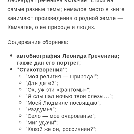
самые разные темы; немалое место в книге
занимают произведения о родной земле —
Камчатке, о ее природе и людях.
Содержание сборника:
автобиография Леонида Греченина;
;
также дан его портрет
:
"Стихотворения"
"Моя религия — Природа!";
"Для детей";
"Ох, уж эти «фантомы»";
"Я слышал ночью твои слезы…";
"Моей Людмиле посвящаю";
"Раздумье";
"Село — мое очарованье";
"Миг удачи";
"Какой же он, россиянин?";