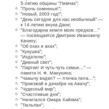
5-летию общины "Пимчах";
"Прочь сомненья!";
"Новый, 2003 год!";
"День сегодня для нас необычный" —
к 14-летию внука Дани;
"Благодарна земля моих предков…"
— посвящается Дмитрию Ивановичу
Качину;
"Об охах и ахах";
"Кукушка";
"Издателю";
"Дивный свет";
"Партия! И чуть-чуть семья…" —
памяти Н. Ф. Манухина;
"Чавычу видел? — птичка пела…";
"Приезжай в декабре на Авачу";
"Чудесный мир";
"Счастливые дни";
"Начитался Омара Хайяма";
"Тюльпан";