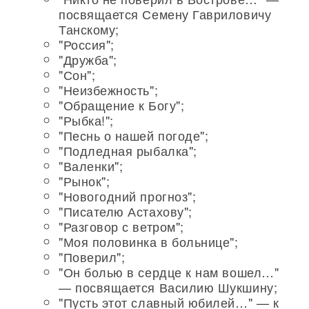
посвящается Семену Гавриловичу
Танскому;
"Россия";
"Дружба";
"Сон";
"Неизбежность";
"Обращение к Богу";
"Рыбка!";
"Песнь о нашей погоде";
"Подледная рыбалка";
"Валенки";
"Рынок";
"Новогодний прогноз";
"Писателю Астахову";
"Разговор с ветром";
"Моя половинка в больнице";
"Поверил";
"Он болью в сердце к нам вошел…"
— посвящается Василию Шукшину;
"Пусть этот славный юбилей…" — к