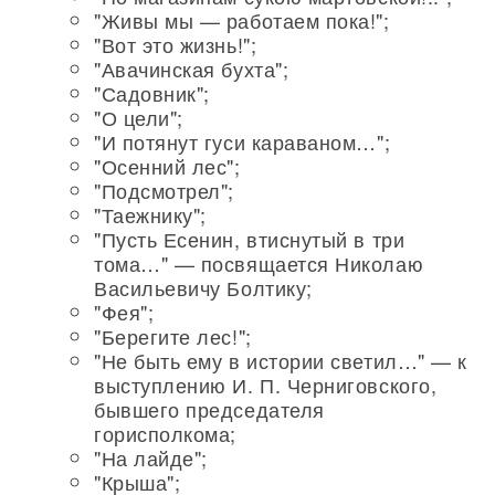
"Живы мы — работаем пока!";
"Вот это жизнь!";
"Авачинская бухта";
"Садовник";
"О цели";
"И потянут гуси караваном…";
"Осенний лес";
"Подсмотрел";
"Таежнику";
"Пусть Есенин, втиснутый в три
тома…" — посвящается Николаю
Васильевичу Болтику;
"Фея";
"Берегите лес!";
"Не быть ему в истории светил…" — к
выступлению И. П. Черниговского,
бывшего председателя
горисполкома;
"На лайде";
"Крыша";