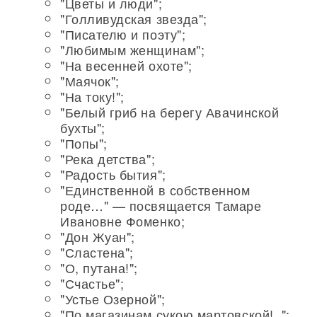
"Цветы и люди";
"Голливудская звезда";
"Писателю и поэту";
"Любимым женщинам";
"На весенней охоте";
"Маячок";
"На току!";
"Белый гриб на берегу Авачинской
бухты";
"Попы";
"Река детства";
"Радость бытия";
"Единственной в собственном
роде…" — посвящается Тамаре
Ивановне Фоменко;
"Дон Жуан";
"Сластена";
"О, путана!";
"Счастье";
"Устье Озерной";
"По магазинам сукою мартовской!..";