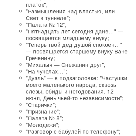
платок";
"Размышления над властью, или
Свет в туннеле";
"Палата № 12";
"Пятнадцать лет сегодня Дане…" —
посвящается младшему внуку;
"Теперь твой дед душой спокоен…"
— посвящается старшему внуку Ване
Греченину;
"Михалыч — Снежанин друг";
"На чучелах…";
"Дуэль" — в подзаголовке: "Частушки
моего маленького народа, сквозь
слезы, обиды и негодования. 12
июня, День чьей-то независимости";
"Старички";
"Признание";
"Палата № 8";
"Молодежи";
"Разговор с бабулей по телефону";