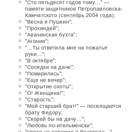
"Сто пятьдесят годов тому…" —
памяти защитников Петропавловска-
Камчатского (сентябрь 2004 года);
"Весна и Пушкин";
"Прохиндей";
"Авачинская бухта";
"Агония";
"…Ты ответила мне на пожатье
руки…";
"В октябре";
"Соседки на даче";
"Помирились";
"Еще не вечер";
"Открытие охоты";
"О! Женщина!";
"Старость";
"Мой старший брат!" — посвящается
брату Федору;
"Скорей бы на дачу…";
"Любовь по-ительменски";
"Никто не поверил в Вострове…" —