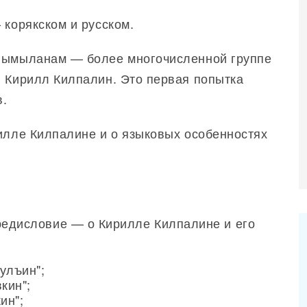
 корякском и русском.
 нымыланам — более многочисленной группе
л Кирилл Килпалин. Это первая попытка
в.
рилле Килпалине и о языковых особенностях
едисловие — о Кирилле Килпалине и его
улъин";
кин";
ин";