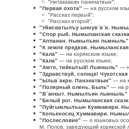
"Нитакавкин панинатвын";
— на русском язы
"Первая охота"
"Рассказ первый";
"Рассказ второй";
"Уйисватылъу ыннув´в´и. Ным
"Спор рыб. Нымыланская сказк
"Аппанан. Нымылъин льмныль"
"К земле предков. Нымыланская
— на корякском языке;
"Кала"
— на русском языке;
"Кала"
— н
"Амто, тийкытый! Льмныль"
"Здравствуй, солнце! Чукотская
— на к
"Ыльв´акрн. Панэнатвын"
— на р
"Полярный олень. Быль"
"В´анкыт. Нымылъин льмныль"
"Белый рог. Нымыланская сказк
"Пуйгымлылъын Куммавири. Н
"Копьеносец Хуммавири. Нымыл
— о языковых осо
"Послесловие"
М. Попов, заведующий корякской 