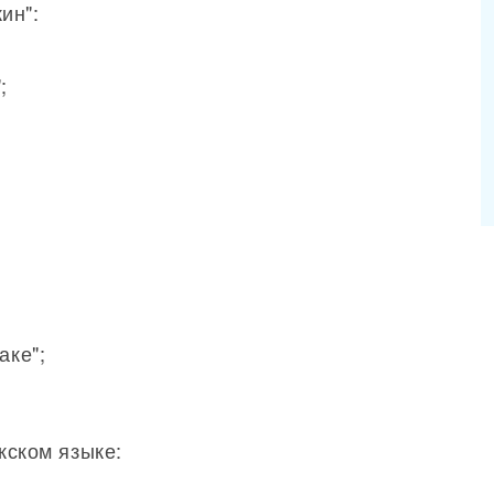
ин":
;
аке";
кском языке: