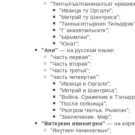
"Тинтылъатпаниналъат нракавк
"Иванца ту Оргали";
"Митрай ту Шантриса";
"Танныситгырнин Тилыррак"
"Г´анкавтмльситк";
"Ырымлан";
"Юнат";
— на русском языке:
"Аня"
"Часть первая";
"Часть вторая";
"Часть третья";
"Часть четвертая":
"Иванца и Оргали";
"Митрай и Шантриса";
"Война. Сражение в Тэлырр
"После побоища";
"Разгром Чалъа. Рымлан";
"Заключение. Мир";
— на коря
"Виткукин ивинигрнн"
"Януткин панинатвын";