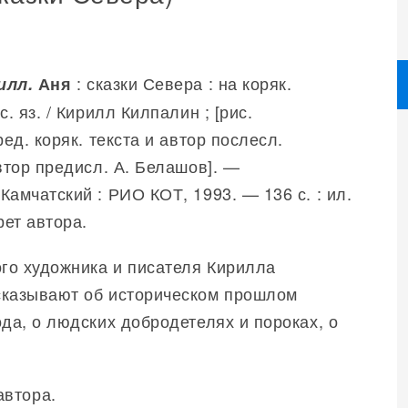
: сказки Севера : на коряк.
илл.
Аня
с. яз. / Кирилл Килпалин ; [рис.
ред. коряк. текста и автор послесл.
автор предисл. А. Белашов]. —
Камчатский : РИО КОТ, 1993. — 136 с. : ил.
рет автора.
ого художника и писателя Кирилла
сказывают об историческом прошлом
ода, о людских добродетелях и пороках, о
автора.