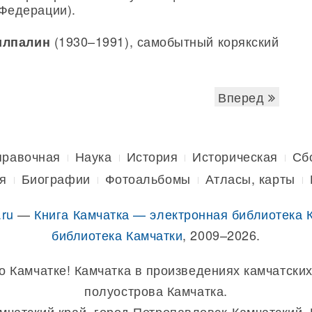
Федерации).
(1930–1991), самобытный корякский
илпалин
Вперед
правочная
Наука
История
Историческая
Сб
я
Биографии
Фотоальбомы
Атласы, карты
.ru
—
Книга Камчатка — электронная библиотека 
библиотека Камчатки
, 2009–2026.
о Камчатке! Камчатка в произведениях камчатских
полуострова Камчатка.
амчатский край, город Петропавловск-Камчатский,