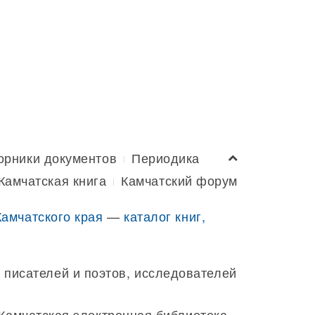
орники документов
Периодика
Камчатская книга
Камчатский форум
Камчатского края
—
каталог книг,
 писателей и поэтов, исследователей
 Камчатская электронная библиотека