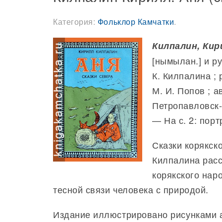
Категория:
Фольклор Камчатки
.
Килпалин, Кир
[нымылан.] и ру
К. Килпалина ; 
М. И. Попов ; 
Петропавловск-
— На с. 2: порт
Сказки корякск
Килпалина рас
корякского нар
тесной связи человека с природой.
Издание иллюстрировано рисунками 