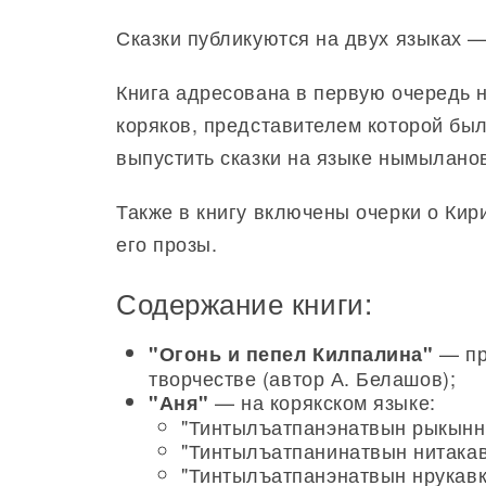
Сказки публикуются на двух языках —
Книга адресована в первую очередь
коряков, представителем которой бы
выпустить сказки на языке нымылано
Также в книгу включены очерки о Ки
его прозы.
Содержание книги:
— пр
"Огонь и пепел Килпалина"
творчестве (автор А. Белашов);
— на корякском языке:
"Аня"
"Тинтылъатпанэнатвын рыкынн
"Тинтылъатпанинатвын нитакав
"Тинтылъатпанэнатвын нрукавк