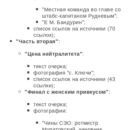
"Местная команда во главе со
штабс-капитаном Рудневым";
"Е М. Бандурин";
список ссылок на источники (70
ссылок);
:
"Часть вторая"
:
"Цена нейтралитета"
текст очерка;
фотография "с. Ключи";
список ссылок на источники (43
ссылки);
:
"Финал с женским привкусом"
текст очерка;
фотографии:
"Чины СЭО: ротмистр
Муратовский, чиновник