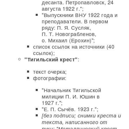
десанта. Петропавловск, 24
августа 1922 г.";
"Выпускники ВНУ 1922 года и
преподаватели. В первом
ряду: П. Я. Сусляк,
П. Т. Новограбленов,
о. Михаил (Ерохин)";
список ссылок на источники (40
ссылок);
:
"Тигильский крест"
текст очерка;
фотографии:
"Начальник Тигильской
милиции П. И. Юшин в
1927 г.";
"Е. П. Сычёв. 1923 г.";
[без подписи; снимки креста и
текста, написанного от
руки: "Металлический крест,