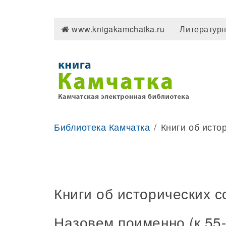
www.knigakamchatka.ru
Литературн
Библиотека Камчатка
Книги об исто
Книги об исторических с
Назовем поименно (к 55