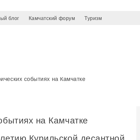
ый блог
Камчатский форум
Туризм
рических событиях на Камчатке
обытиях на Камчатке
-летию Курильской десантной