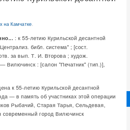
х на Камчатке
.
: к 55-летию Курильской десантной
но...
Централиз. библ. система" ; [сост.
отв. за вып. Т. И. Второва ; худож.
 — Вилючинск : [салон "Печатник" (тип.)],
на к 55-летию Курильской десантной
ода — в память об участниках этой операции
ков Рыбачий, Старая Тарья, Сельдевая,
в современный город Вилючинск