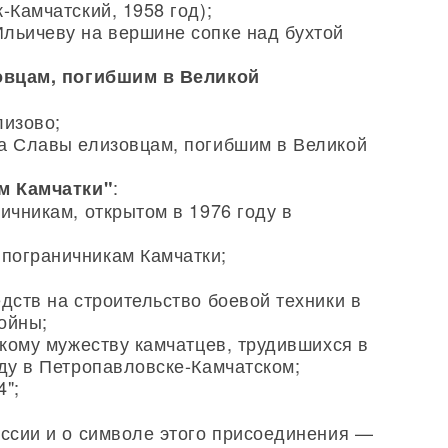
-Камчатский, 1958 год);
льичеву на вершине сопке над бухтой
овцам, погибшим в Великой
лизово;
а Славы елизовцам, погибшим в Великой
:
м Камчатки"
ичникам, открытом в 1976 году в
пограничникам Камчатки;
дств на строительство боевой техники в
ойны;
скому мужеству камчатцев, трудившихся в
оду в Петропавловске-Камчатском;
4";
оссии и о символе этого присоединения —