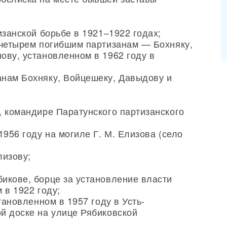
изанской борьбе в 1921–1922 годах;
 четырем погибшим партизанам — Бохняку,
ову, установленном в 1962 году в
нам Бохняку, Войцешеку, Давыдову и
, командире Паратунского партизанского
1956 году на могиле Г. М. Елизова (село
лизову;
икове, борце за установление власти
 в 1922 году;
тановленном в 1957 году в Усть-
й доске на улице Рябиковской