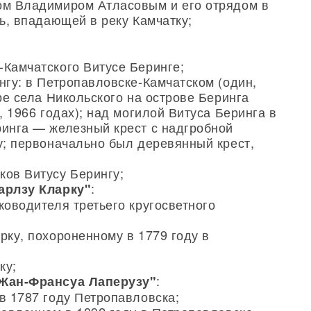
ом Владимиром Атласовым и его отрядом в
чь, впадающей в реку Камчатку;
-Камчатского Витусе Беринге;
нгу: в Петропавловске-Камчатском (один,
тре села Никольского на острове Беринга
, 1966 годах); над могилой Витуса Беринга в
ринга — железный крест с надгробной
у; первоначально был деревянный крест,
ков Витусу Берингу;
:
арлзу Кларку"
ководителя третьего кругосветного
рку, похороненному в 1779 году в
ку;
:
Жан-Франсуа Лаперузу"
в 1787 году Петропавловска;