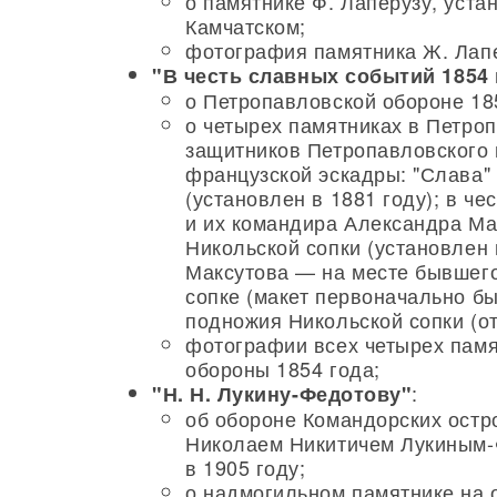
о памятнике Ф. Лаперузу, уста
Камчатском;
фотография памятника Ж. Лапе
"В честь славных событий 1854 
о Петропавловской обороне 18
о четырех памятниках в Петро
защитников Петропавловского п
французской эскадры: "Слава"
(установлен в 1881 году); в ч
и их командира Александра Ма
Никольской сопки (установлен 
Максутова — на месте бывшего
сопке (макет первоначально бы
подножия Никольской сопки (от
фотографии всех четырех памя
обороны 1854 года;
:
"Н. Н. Лукину-Федотову"
об обороне Командорских остр
Николаем Никитичем Лукиным-
в 1905 году;
о надмогильном памятнике на 