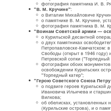
фотография памятника И. В. Р
:
"В. М. Кручине"
о Виталии Михайловиче Кручин
о памятнике В. М. Кручине, ус
фотография памятника В. М. К
"Воинам Советской армии — ос
о Курильской десантной операц
о двух памятниках освободите
Петропавловске-Камчатском: в
Свободы (открыт в 1946 году)
Петровской сопки ("Торпедный к
фотографии обоих монументов
освобождении Курильских остр
"Торпедный катер";
"Герою Советского Союза Петру
о подвиге героев Курильской 
Ивановича Ильичева и старшин
Вилкова;
об обелисках, установленных 
(Курильские острова), и о пам