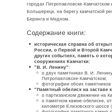
городах Петропавловске-Камчатском и
Большерецк, на берегу камчатской ре
Беринга и Медном.
Содержание книги:
историческая справка об открыт
России, о Первой и Второй Камч
других событиях, память о кот
;
сооружениях Камчатки
:
"В. И. Ленину"
о двух памятниках В. И. Ленину
Петропавловске-Камчатском;
фотографии обоих памятников 
"Памятный обелиск на заставе 
о партизанском движении на К
о памятном камне-обелиске, о
километре Елизовского шоссе 
фотография памятного камня-о