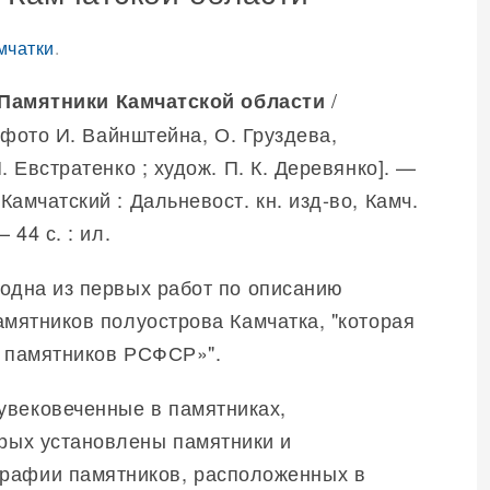
мчатки
.
/
Памятники Камчатской области
 [фото И. Вайнштейна, О. Груздева,
. Евстратенко ; худож. П. К. Деревянко]. —
амчатский : Дальневост. кн. изд-во, Камч.
 44 с. : ил.
одна из первых работ по описанию
амятников полуострова Камчатка, "которая
д памятников РСФСР»".
увековеченные в памятниках,
орых установлены памятники и
графии памятников, расположенных в