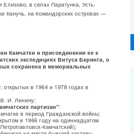
 Елизово, в селах Паратунка, Усть-
ки Канучь, на Командорских островах —
ии Камчатки и присоединении ее к
атских экспедициях Витуса Беринга, о
орых сохранена в мемориальных
, открытых в 1964 и 1978 годах в
В. И. Ленину;
:
камчатских партизан"
амчатке в период Гражданской войны;
ткрытом в 1966 году на одиннадцатом
(Петропавловск-Камчатский);
белиска на месте бывшей заставы