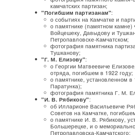
камчатских партизан;
:
"Погибшим партизанам"
о событиях на Камчатке и парт
о памятнике (памятном камне)
Войцешеку, Давыдову и Тушкан
Петропавловске-Камчатском;
фотография памятника партиза
Тушканову;
:
"Г. М. Елизову"
о Георгии Матвеевиче Елизове
отряда, погибшем в 1922 году;
о памятнике, установленном в 
Паратунка);
фотография памятника Г. М. Е
:
"И. В. Рябикову"
об Илларионе Васильевиче Ряб
Советов на Камчатке, погибшем
о памятнике И. В. Рябикову, ус
Большерецке, и о мемориально
Петропавловска-Камчатского;