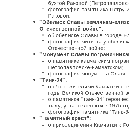
бухтой Раковой (Петропавловск
фотография памятника Петру И
Раковой;
"Обелиск Славы землякам-елиз
:
Отечественной войне"
об обелиске Славы в городе Е
фотография митинга у обелиск
Отечественной войне;
"Монумент Славы пограничника
о памятнике камчатским погран
Петропавловске-Камчатском;
фотография монумента Славы 
:
"Танк-34"
о сборе жителями Камчатки сре
годы Великой Отечественной в
о памятнике "Танк-34" героиче
тылу, установленном в 1975 г
фотография памятника "Танк-3
:
"Памятный крест"
о присоединении Камчатки к Р