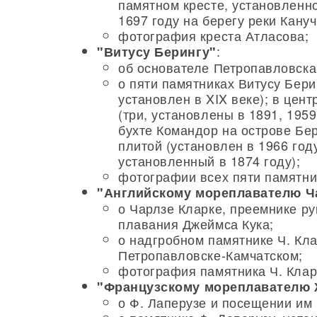
памятном кресте, установленн
1697 году на берегу реки Кану
фотография креста Атласова;
:
"Витусу Берингу"
об основателе Петропавловска
о пяти памятниках Витусу Бери
установлен в XIX веке); в цен
(три, установлены в 1891, 1959
бухте Командор на острове Бе
плитой (установлен в 1966 год
установленный в 1874 году);
фотографии всех пяти памятни
"Английскому мореплавателю Ч
о Чарлзе Кларке, преемнике ру
плавания Джеймса Кука;
о надгробном памятнике Ч. Кла
Петропавловске-Камчатском;
фотография памятника Ч. Клар
"Французскому мореплавателю 
о Ф. Лаперузе и посещении им 