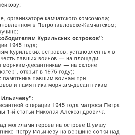
ябикову;
е, организаторе камчатского комсомола;
тановленном в Петропавловске-Камчатском;
ручине;
:
вободителям Курильских островов"
ии 1945 года;
лям Курильских островов, установленных в
 честь павших воинов — на площади
 и морякам-десантникам — на склоне
атер", открыт в 1975 году);
: памятника павшим воинам при
овов и памятника морякам-десантникам
:
 Ильичеву"
десантной операции 1945 года матроса Петра
ы 1-й статьи Николая Александровича
над могилами героев на острове Шумшу
ятнике Петру Ильичеву на вершине сопки над