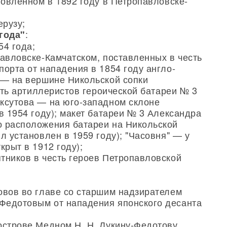
новленном в 1892 году в Петропавловске-
рузу;
:
года"
54 года;
павловске-Камчатском, поставленных в честь
орта от нападения в 1854 году англо-
 — на вершине Никольской сопки
есть артиллеристов героической батареи № 3
ксутова — на юго-западном склоне
в 1954 году); макет батареи № 3 Александра
 расположения батареи на Никольской
л установлен в 1959 году); "Часовня" — у
крыт в 1912 году);
тников в честь героев Петропавловской
овов во главе со старшим надзирателем
Федотовым от нападения японского десанта
острове Медном Н. Н. Лукину-Федотову,