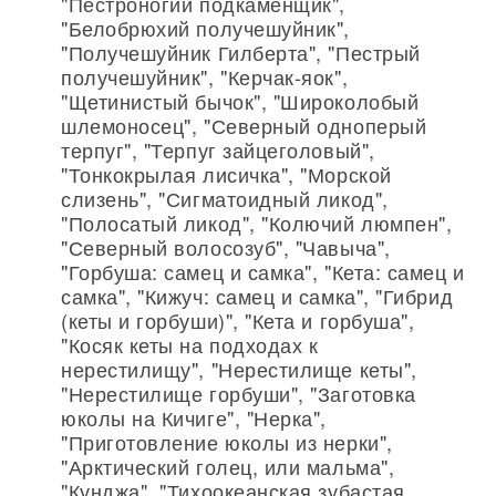
"Пестроногий подкаменщик",
"Белобрюхий получешуйник",
"Получешуйник Гилберта", "Пестрый
получешуйник", "Керчак-яок",
"Щетинистый бычок", "Широколобый
шлемоносец", "Северный одноперый
терпуг", "Терпуг зайцеголовый",
"Тонкокрылая лисичка", "Морской
слизень", "Сигматоидный ликод",
"Полосатый ликод", "Колючий люмпен",
"Северный волосозуб", "Чавыча",
"Горбуша: самец и самка", "Кета: самец и
самка", "Кижуч: самец и самка", "Гибрид
(кеты и горбуши)", "Кета и горбуша",
"Косяк кеты на подходах к
нерестилищу", "Нерестилище кеты",
"Нерестилище горбуши", "Заготовка
юколы на Кичиге", "Нерка",
"Приготовление юколы из нерки",
"Арктический голец, или мальма",
"Кунджа", "Тихоокеанская зубастая