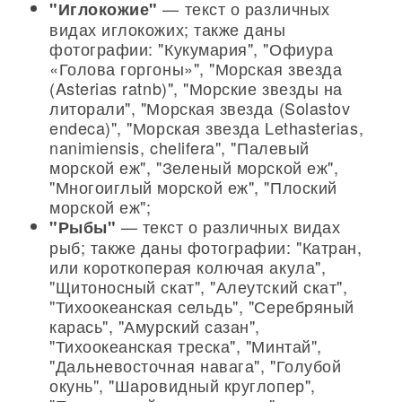
— текст о различных
"Иглокожие"
видах иглокожих; также даны
фотографии: "Кукумария", "Офиура
«Голова горгоны»", "Морская звезда
(Asterias ratnb)", "Морские звезды на
литорали", "Морская звезда (Solastov
endeca)", "Морская звезда Lethasterias,
nanimiensis, chelifera", "Палевый
морской еж", "Зеленый морской еж",
"Многоиглый морской еж", "Плоский
морской еж";
— текст о различных видах
"Рыбы"
рыб; также даны фотографии: "Катран,
или короткоперая колючая акула",
"Щитоносный скат", "Алеутский скат",
"Тихоокеанская сельдь", "Серебряный
карась", "Амурский сазан",
"Тихоокеанская треска", "Минтай",
"Дальневосточная навага", "Голубой
окунь", "Шаровидный круглопер",