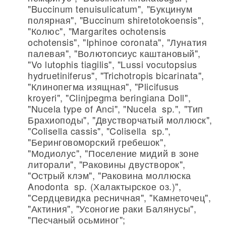
"Buccinum tenuisulicatum", "Букцинум
полярная", "Buccinum shiretotokoensis",
"Колюс", "Margarites ochotensis
ochotensis", "Iphinoe coronata", "Лунатия
палевая", "Волютопсиус каштановый",
"Vo lutophis tiagilis", "Lussi vocutopsius
hydruetiniferus", "Trichotropis bicarinata",
"Клинопегма изящная", "Plicifusus
kroyeri", "Clinjpegma beringiana Doll",
"Nucela type of Anci", "Nucela sp.", "Тип
Брахиоподы", "Двустворчатый моллюск",
"Colisella cassis", "Colisella sp.",
"Беринговоморский гребешок",
"Модиолус", "Поселение мидий в зоне
литорали", "Раковины двустворок",
"Острый клэм", "Раковина моллюска
Anodonta sp. (Халактырское оз.)",
"Сердцевидка ресничная", "Камнеточец",
"Актиния", "Усоногие раки Балянусы",
"Песчаный осьминог";