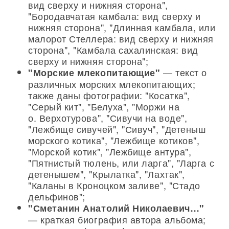
вид сверху и нижняя сторона",
"Бородавчатая камбала: вид сверху и
нижняя сторона", "Длинная камбала, или
малорот Стеллера: вид сверху и нижняя
сторона", "Камбала сахалинская: вид
сверху и нижняя сторона";
— текст о
"Морские млекопитающие"
различных морских млекопитающих;
также даны фотографии: "Косатка",
"Серый кит", "Белуха", "Моржи на
о. Верхотурова", "Сивучи на воде",
"Лежбище сивучей", "Сивуч", "Детеныш
морского котика", "Лежбище котиков",
"Морской котик", "Лежбище антура",
"Пятнистый тюлень, или ларга", "Ларга с
детенышем", "Крылатка", "Лахтак",
"Каланы в Кроноцком заливе", "Стадо
дельфинов";
"Сметанин Анатолий Николаевич…"
— краткая биография автора альбома;