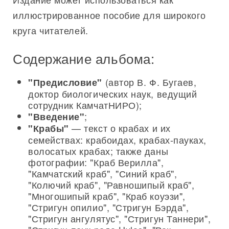
иллюстрированное пособие для широкого
круга читателей.
Содержание альбома:
(автор В. Ф. Бугаев,
"Предисловие"
доктор биологических наук, ведущий
сотрудник КамчатНИРО);
;
"Введение"
— текст о крабах и их
"Крабы"
семействах: крабоидах, крабах-пауках,
волосатых крабах; также даны
фотографии: "Краб Верилла",
"Камчатский краб", "Синий краб",
"Колючий краб", "Равношипый краб",
"Многошипый краб", "Краб коуэзи",
"Стригун опилио", "Стригун Бэрда",
"Стригун ангулятус", "Стригун Таннери",