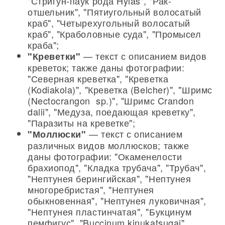
"Стригун-паук рода Hylas", "Рак-
отшельник", "Пятиугольный волосатый
краб", "Четырехугольный волосатый
краб", "Краболовные суда", "Промысел
краба";
— текст с описанием видов
"Креветки"
креветок; также даны фотографии:
"Северная креветка", "Креветка
(Kodiakola)", "Креветка (Belcher)", "Шримс
(Nectocrangon sp.)", "Шримс Crandon
dalii", "Медуза, поедающая креветку",
"Паразиты на креветке";
— текст с описанием
"Моллюски"
различных видов моллюсков; также
даны фотографии: "Окаменелости
брахиопод", "Кладка трубача", "Трубач",
"Нептунея берингийская", "Нептунея
многоребристая", "Нептунея
обыкновенная", "Нептунея луковичная",
"Нептунея пластинчатая", "Букцинум
пемфигус", "Buccinum kinukatsugai",