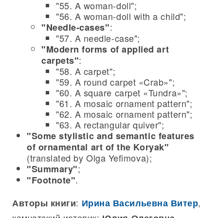
"55. A woman-doll";
"56. A woman-doll with a child";
:
"Needle-cases"
"57. A needle-case";
"Modern forms of applied art
:
carpets"
"58. A carpet";
"59. A round carpet «Crab»";
"60. A square carpet «Tundra»";
"61. A mosaic ornament pattern";
"62. A mosaic ornament pattern";
"63. A rectangular quiver";
"Some stylistic and semantic features
of ornamental art of the Koryak"
(translated by Olga Yefimova);
;
"Summary"
.
"Footnote"
:
,
Авторы книги
Ирина Васильевна Витер
камчатский историк;