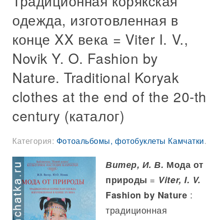
Традиционная корякская
одежда, изготовленная в
конце XX века = Viter I. V.,
Novik Y. O. Fashion by
Nature. Traditional Koryak
clothes at the end of the 20-th
century (каталог)
Категория:
Фотоальбомы, фотобуклеты Камчатки
.
Витер, И. В.
Мода от
=
природы
Viter, I. V.
:
Fashion by Nature
традиционная