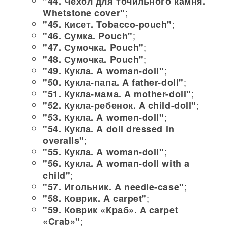
"44. Чехол для точильного камня.
;
Whetstone cover"
;
"45. Кисет. Tobacco-pouch"
;
"46. Сумка. Pouch"
;
"47. Сумочка. Pouch"
;
"48. Сумочка. Pouch"
;
"49. Кукла. A woman-doll"
;
"50. Кукла-папа. A father-doll"
;
"51. Кукла-мама. A mother-doll"
;
"52. Кукла-ребенок. A child-doll"
;
"53. Кукла. A women-doll"
"54. Кукла. A doll dressed in
;
overalls"
;
"55. Кукла. A woman-doll"
"56. Кукла. A woman-doll with a
;
child"
;
"57. Игольник. A needle-case"
;
"58. Коврик. A carpet"
"59. Коврик «Краб». A carpet
;
«Crab»"