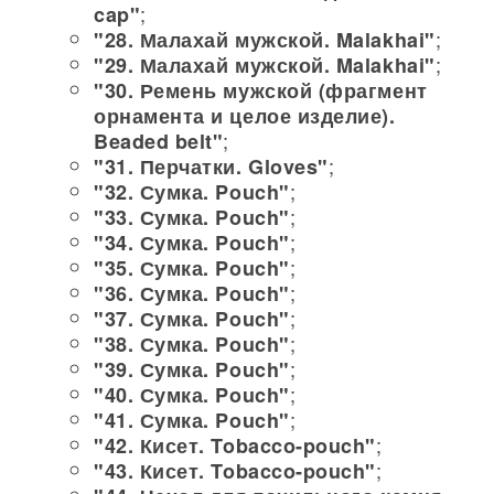
;
cap"
;
"28. Малахай мужской. Malakhai"
;
"29. Малахай мужской. Malakhai"
"30. Ремень мужской (фрагмент
орнамента и целое изделие).
;
Beaded belt"
;
"31. Перчатки. Gloves"
;
"32. Сумка. Pouch"
;
"33. Сумка. Pouch"
;
"34. Сумка. Pouch"
;
"35. Сумка. Pouch"
;
"36. Сумка. Pouch"
;
"37. Сумка. Pouch"
;
"38. Сумка. Pouch"
;
"39. Сумка. Pouch"
;
"40. Сумка. Pouch"
;
"41. Сумка. Pouch"
;
"42. Кисет. Tobacco-pouch"
;
"43. Кисет. Tobacco-pouch"