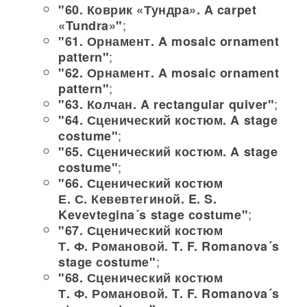
"60. Коврик «Тундра». A carpet
;
«Tundra»"
"61. Орнамент. A mosaic ornament
;
pattern"
"62. Орнамент. A mosaic ornament
;
pattern"
;
"63. Колчан. A rectangular quiver"
"64. Сценический костюм. A stage
;
costume"
"65. Сценический костюм. A stage
;
costume"
"66. Сценический костюм
Е. С. Кевевтегиной. E. S.
;
Kevevtegina´s stage costume"
"67. Сценический костюм
Т. Ф. Романовой. T. F. Romanova´s
;
stage costume"
"68. Сценический костюм
Т. Ф. Романовой. T. F. Romanova´s