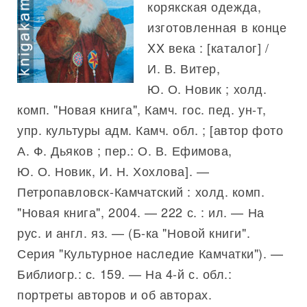
корякская одежда,
изготовленная в конце
XX века : [каталог] /
И. В. Витер,
Ю. О. Новик ; холд.
комп. "Новая книга", Камч. гос. пед. ун-т,
упр. культуры адм. Камч. обл. ; [автор фото
А. Ф. Дьяков ; пер.: О. В. Ефимова,
Ю. О. Новик, И. Н. Хохлова]. —
Петропавловск-Камчатский : холд. комп.
"Новая книга", 2004. — 222 с. : ил. — На
рус. и англ. яз. — (Б-ка "Новой книги".
Серия "Культурное наследие Камчатки"). —
Библиогр.: с. 159. — На 4-й с. обл.:
портреты авторов и об авторах.