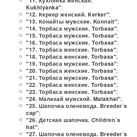
"11. Кухлянка женская.
;
Kukhlyanka"
;
"12. Керкер женский. Kerker"
;
"13. Конайты мужские. Konnait"
;
"14. Торбаса мужские. Torbasa"
;
"15. Торбаса мужские. Torbasa"
;
"16. Торбаса мужские. Torbasa"
;
"17. Торбаса женские. Torbasa"
;
"18. Торбаса женские. Torbasa"
;
"19. Торбаса мужские. Torbasa"
;
"20. Торбаса женские. Torbasa"
;
"21. Торбаса мужские. Torbasa"
;
"22. Торбаса женские. Torbasa"
;
"23. Торбаса женские. Torbasa"
;
"24. Малахай мужской. Malakhai"
"25. Шапочка оленевода. Breeder´s
;
cap"
"26. Детская шапочка. Children´s
;
hat"
"27. Шапочка оленевода. Breeder´s