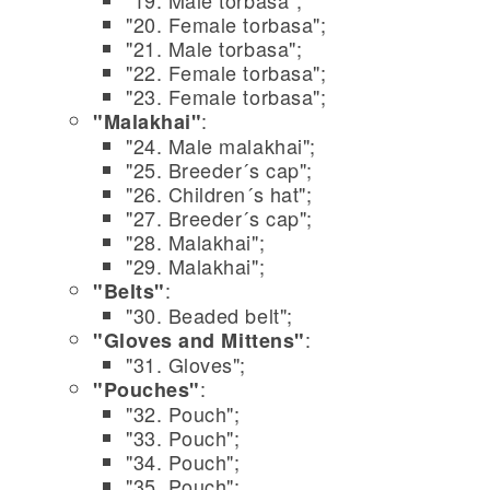
"19. Male torbasa";
"20. Female torbasa";
"21. Male torbasa";
"22. Female torbasa";
"23. Female torbasa";
:
"Malakhai"
"24. Male malakhai";
"25. Breeder´s cap";
"26. Children´s hat";
"27. Breeder´s cap";
"28. Malakhai";
"29. Malakhai";
:
"Belts"
"30. Beaded belt";
:
"Gloves and Mittens"
"31. Gloves";
:
"Pouches"
"32. Pouch";
"33. Pouch";
"34. Pouch";
"35. Pouch";