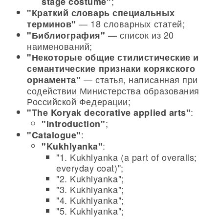
;
stage costume"
"Краткий словарь специальных
— 18 словарных статей;
терминов"
— список из 20
"Библиография"
наименований;
"Некоторые общие стилистические и
семантические признаки корякского
— статья, написанная при
орнамента"
содействии Министерства образования
Российской Федерации;
:
"The Koryak decorative applied arts"
;
"Introduction"
:
"Catalogue"
:
"Kukhlyanka"
"1. Kukhlyanka (a part of overalls;
everyday coat)";
"2. Kukhlyanka";
"3. Kukhlyanka";
"4. Kukhlyanka";
"5. Kukhlyanka";