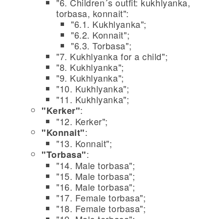
"6. Children´s outfit: kukhlyanka,
torbasa, konnait":
"6.1. Kukhlyanka";
"6.2. Konnait";
"6.3. Torbasa";
"7. Kukhlyanka for a child";
"8. Kukhlyanka";
"9. Kukhlyanka";
"10. Kukhlyanka";
"11. Kukhlyanka";
:
"Kerker"
"12. Kerker";
:
"Konnait"
"13. Konnait";
:
"Torbasa"
"14. Male torbasa";
"15. Male torbasa";
"16. Male torbasa";
"17. Female torbasa";
"18. Female torbasa";