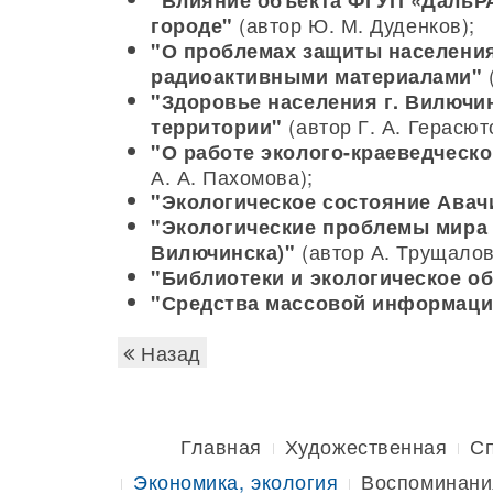
"Влияние объекта ФГУП «ДальРА
(автор Ю. М. Дуденков);
городе"
"О проблемах защиты населения
(
радиоактивными материалами"
"Здоровье населения г. Вилючин
(автор Г. А. Герасют
территории"
"О работе эколого-краеведческо
А. А. Пахомова);
"Экологическое состояние Авач
"Экологические проблемы мира 
(автор А. Трущалов
Вилючинска)"
"Библиотеки и экологическое о
"Средства массовой информаци
Назад
Главная
Художественная
С
Экономика, экология
Воспоминани