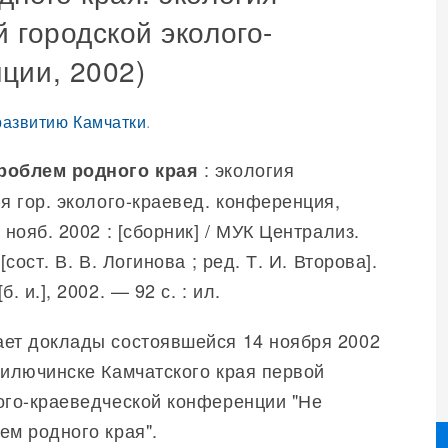
 городской эколого-
ции, 2002)
 развитию Камчатки
.
: экология
роблем родного края
-я гор. эколого-краевед. конференция,
 нояб. 2002 : [сборник] / МУК Централиз.
[сост. В. В. Логинова ; ред. Т. И. Второва].
. и.], 2002. — 92 с. : ил.
ет доклады состоявшейся 14 ноября 2002
Вилючинске Камчатского края первой
ого-краеведческой конференции "Не
ем родного края".