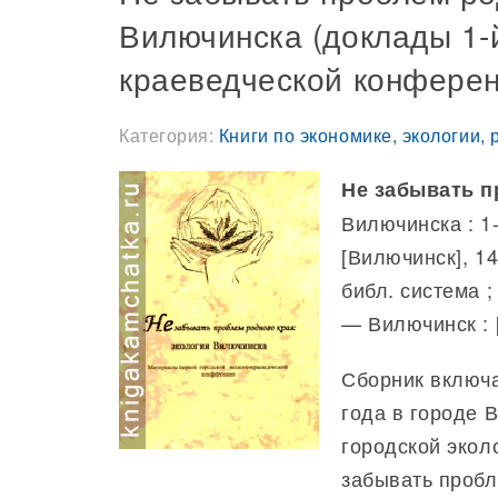
Вилючинска (доклады 1-й
краеведческой конферен
Категория:
Книги по экономике, экологии,
Не забывать п
Вилючинска : 1
[Вилючинск], 14
библ. система ; 
— Вилючинск : [б
Сборник включа
года в городе 
городской экол
забывать пробл