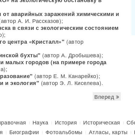
О» на экологическую обстановку в
 от аварийных заражений химическими и
автор А. И. Рассказов);
ска в связи с экологическим состоянием
о);
(автор
го центра «Кристалл»"
(автор А. Дробышева);
инской бухты"
и малых городов (на примере города
а);
(автор Е. М. Канарейко);
бразование"
(автор Э. Л. Киселева).
и и экология"
Вперед
правочная
Наука
История
Историческая
Сб
я
Биографии
Фотоальбомы
Атласы, карты