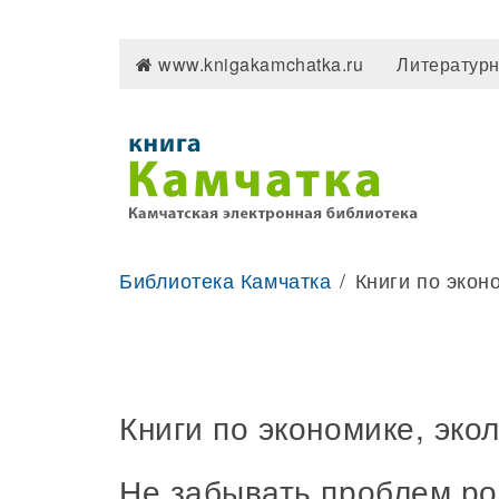
www.knigakamchatka.ru
Литературн
Библиотека Камчатка
Книги по экон
Книги по экономике, эко
Не забывать проблем род