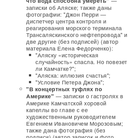
—
что вода способна умереть"
записки об Аляске; также даны
фотографии: "Джон Перри —
диспетчер центра контроля и
реагирования морского терминала
Трансаляскинского нефтепровода" и
две другие (без подписей) (автор
материала Елена Федорченко):
"Аляску «историческая
случайность» спасла. Но повезет
ли Камчатке?";
"Аляска: иллюзия счастья";
"Условие Петера Джона";
"В концертных туфлях по
— записки о гастролях в
Америке"
Америке Камчатской хоровой
капеллы во главе с ее
художественным руководителем
Евгением Ивановичем Морозовым;
также дана фотография (без
подписи) (автор записок и фото