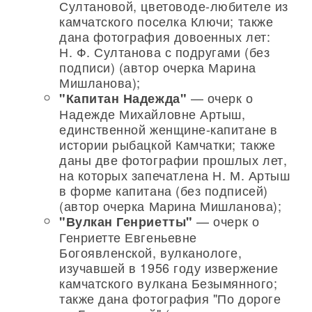
Султановой, цветоводе-любителе из
камчатского поселка Ключи; также
дана фотография довоенных лет:
Н. Ф. Султанова с подругами (без
подписи) (автор очерка Марина
Мишланова);
— очерк о
"Капитан Надежда"
Надежде Михайловне Артыш,
единственной женщине-капитане в
истории рыбацкой Камчатки; также
даны две фотографии прошлых лет,
на которых запечатлена Н. М. Артыш
в форме капитана (без подписей)
(автор очерка Марина Мишланова);
— очерк о
"Вулкан Генриетты"
Генриетте Евгеньевне
Богоявленской, вулканологе,
изучавшей в 1956 году извержение
камчатского вулкана Безымянного;
также дана фотография "По дороге