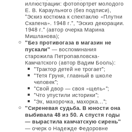
иллюстрации: фотопортрет молодого
Е. В. Караульного (без подписи),
"Эскиз костюма к спектаклю «Плутни
Скапена». 1948 г.", "Эскиз декорации.
1948 г." (автор очерка Марина
Мишланова);
"Без противогаза в магазин не
— воспоминания
пускали"
старожила Петропавловска-
Камчатского (автор Вадим Бооль):
"Трактор детей не трогает";
"Тетя Груня, главный в школе
человек";
"Свой двор — своя «щель»";
"Что упустили историки";
"Эх, махорочка, махорка…";
"Сиреневая судьба. В юности она
выбивала 48 из 50. А спустя годы
— вырастила камчатскую сирень"
— очерк о Надежде Федоровне