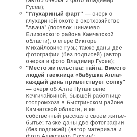
Гусев);
— очерк о
"Глухариный фарт"
глухариной охоте в охотхозяйстве
"Авача" (поселок Пиначево
Елизовского района Камчатской
области), о егере Викторе
Михайловиче Гузь; также даны две
фотографии (без подписей) (автор
очерка и фото Владимир Гусев);
"Место жительства: тайга. Вместо
людей таежница «бабушка Алла»
каждый день приветствует сопку"
— очерк об Алле Нутанговне
Кечгичайвиной, бывшей работнице
госпромхоза в Быстринском районе
Камчатской области, и ее
собственный рассказ о своем житье-
бытье; также даны две фотографии
(без подписей) (автор материала и
фото Александр Слугин);