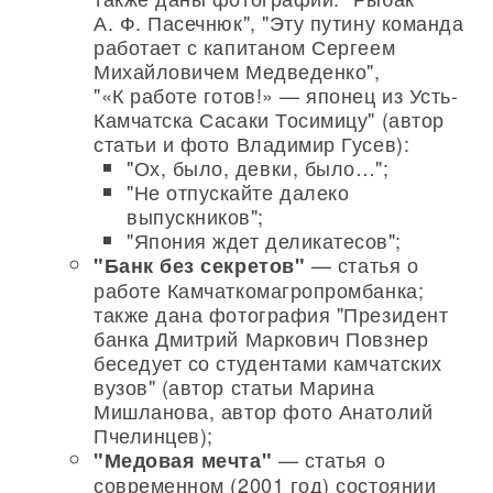
А. Ф. Пасечнюк", "Эту путину команда
работает с капитаном Сергеем
Михайловичем Медведенко",
"«К работе готов!» — японец из Усть-
Камчатска Сасаки Тосимицу" (автор
статьи и фото Владимир Гусев):
"Ох, было, девки, было…";
"Не отпускайте далеко
выпускников";
"Япония ждет деликатесов";
— статья о
"Банк без секретов"
работе Камчаткомагропромбанка;
также дана фотография "Президент
банка Дмитрий Маркович Повзнер
беседует со студентами камчатских
вузов" (автор статьи Марина
Мишланова, автор фото Анатолий
Пчелинцев);
— статья о
"Медовая мечта"
современном (2001 год) состоянии