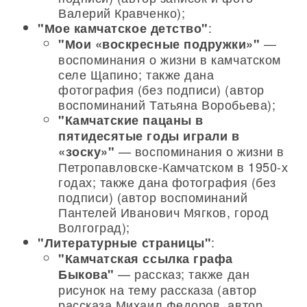
Валерий Кравченко);
:
"Мое камчатское детство"
—
"Мои «воскресные подружки»"
воспоминания о жизни в камчатском
селе Щапино; также дана
фотография (без подписи) (автор
воспоминаний Татьяна Воробьева);
"Камчатские пацаны в
пятидесятые годы играли в
— воспоминания о жизни в
«зоску»"
Петропавловске-Камчатском в 1950-х
годах; также дана фотография (без
подписи) (автор воспоминаний
Пантелей Иванович Мягков, город
Волгоград);
:
"Литературные страницы"
"Камчатская ссылка графа
— рассказ; также дан
Быкова"
рисунок на тему рассказа (автор
рассказа Михаил Федоров, автор