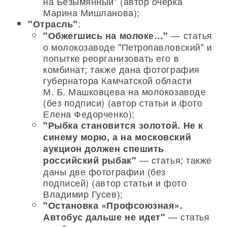
на Безымянный" (автор очерка
Марина Мишланова);
:
"Отрасль"
— статья
"Обжегшись на молоке…"
о молокозаводе "Петропавловский" и
попытке реорганизовать его в
комбинат; также дана фотография
губернатора Камчатской области
М. Б. Машковцева на молокозаводе
(без подписи) (автор статьи и фото
Елена Федорченко);
"Рыбка становится золотой. Не к
синему морю, а на московский
аукцион должен спешить
— статья; также
российский рыбак"
даны две фотографии (без
подписей) (автор статьи и фото
Владимир Гусев);
"Остановка «Профсоюзная».
— статья
Автобус дальше не идет"