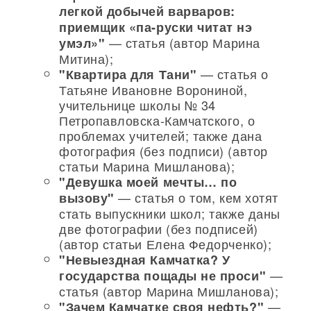
легкой добычей варваров:
приемщик «па-руски читат нэ
— статья (автор Марина
умэл»"
Митина);
— статья о
"Квартира для Тани"
Татьяне Ивановне Ворониной,
учительнице школы № 34
Петропавловска-Камчатского, о
проблемах учителей; также дана
фотография (без подписи) (автор
статьи Марина Мишланова);
"Девушка моей мечты… по
— статья о том, кем хотят
вызову"
стать выпускники школ; также даны
две фотографии (без подписей)
(автор статьи Елена Федорченко);
"Невыездная Камчатка? У
—
государства пощады не проси"
статья (автор Марина Мишланова);
—
"Зачем Камчатке своя нефть?"