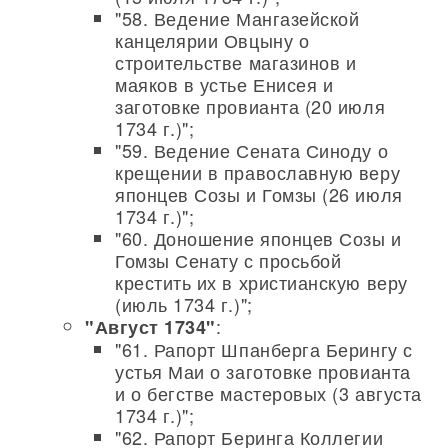
"58. Ведение Мангазейской
канцелярии Овцыну о
строительстве магазинов и
маяков в устье Енисея и
заготовке провианта (20 июля
1734 г.)";
"59. Ведение Сената Синоду о
крещении в православную веру
японцев Созы и Гомзы (26 июля
1734 г.)";
"60. Доношение японцев Созы и
Гомзы Сенату с просьбой
крестить их в христианскую веру
(июль 1734 г.)";
:
"Август 1734"
"61. Рапорт Шпанберга Берингу с
устья Маи о заготовке провианта
и о бегстве мастеровых (3 августа
1734 г.)";
"62. Рапорт Беринга Коллегии