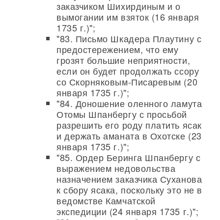
заказчиком Шихирдиным и о
вымогании им взяток (16 января
1735 г.)";
"83. Письмо Шкадера Плаутину с
предостережением, что ему
грозят большие неприятности,
если он будет продолжать ссору
со Скорняковым-Писаревым (20
января 1735 г.)";
"84. Доношение оленного ламута
Отомы Шпанбергу с просьбой
разрешить его роду платить ясак
и держать аманата в Охотске (23
января 1735 г.)";
"85. Ордер Беринга Шпанбергу с
выражением недовольства
назначением заказчика Суханова
к сбору ясака, поскольку это не в
ведомстве Камчатской
экспедиции (24 января 1735 г.)";