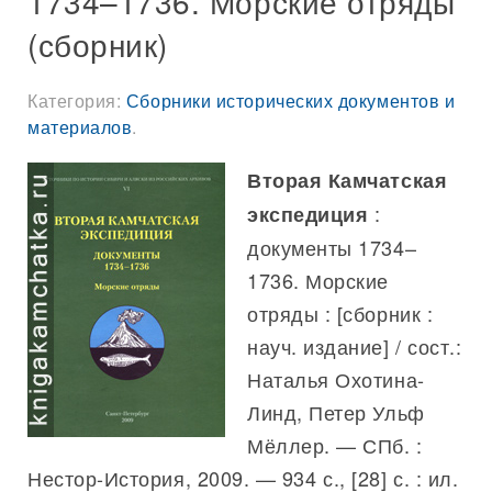
1734–1736. Морские отряды
(сборник)
Категория:
Сборники исторических документов и
материалов
.
Вторая Камчатская
:
экспедиция
документы 1734–
1736. Морские
отряды : [сборник :
науч. издание] / сост.:
Наталья Охотина-
Линд, Петер Ульф
Мёллер. — СПб. :
Нестор-История, 2009. — 934 с., [28] с. : ил.