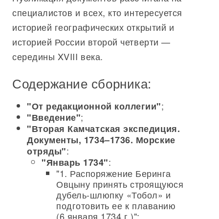
специалистов и всех, кто интересуется
историей географических открытий и
историей России второй четверти —
середины XVIII века.
Содержание сборника:
;
"От редакционной коллегии"
;
"Введение"
"Вторая Камчатская экспедиция.
Документы, 1734–1736. Морские
:
отряды"
:
"Январь 1734"
"1. Распоряжение Беринга
Овцыну принять строящуюся
дубель-шлюпку «Тобол» и
подготовить ее к плаванию
(6 января 1734 г.)";