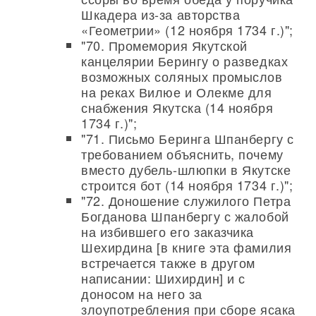
Шкадера из-за авторства
«Геометрии» (12 ноября 1734 г.)";
"70. Промемория Якутской
канцелярии Берингу о разведках
возможных соляных промыслов
на реках Вилюе и Олекме для
снабжения Якутска (14 ноября
1734 г.)";
"71. Письмо Беринга Шпанбергу с
требованием объяснить, почему
вместо дубель-шлюпки в Якутске
строится бот (14 ноября 1734 г.)";
"72. Доношение служилого Петра
Богданова Шпанбергу с жалобой
на избившего его заказчика
Шехирдина [в книге эта фамилия
встречается также в другом
написании: Шихирдин] и с
доносом на него за
злоупотребления при сборе ясака