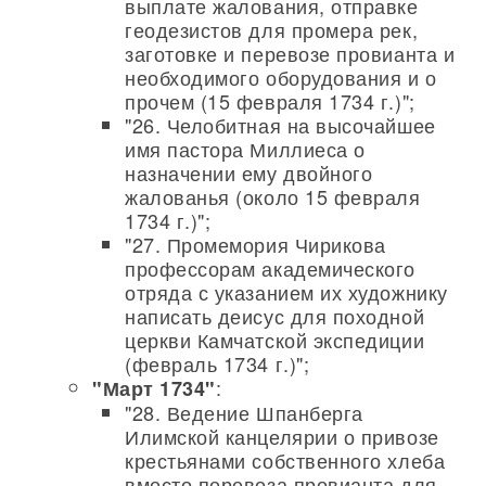
выплате жалования, отправке
геодезистов для промера рек,
заготовке и перевозе провианта и
необходимого оборудования и о
прочем (15 февраля 1734 г.)";
"26. Челобитная на высочайшее
имя пастора Миллиеса о
назначении ему двойного
жалованья (около 15 февраля
1734 г.)";
"27. Промемория Чирикова
профессорам академического
отряда с указанием их художнику
написать деисус для походной
церкви Камчатской экспедиции
(февраль 1734 г.)";
:
"Март 1734"
"28. Ведение Шпанберга
Илимской канцелярии о привозе
крестьянами собственного хлеба
вместо перевоза провианта для