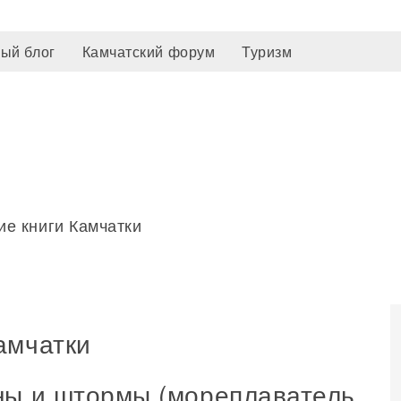
ый блог
Камчатский форум
Туризм
е книги Камчатки
амчатки
ны и штормы (мореплаватель