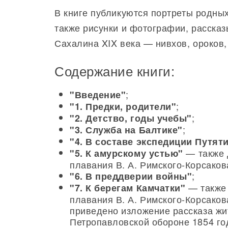
В книге публикуются портреты родных
также рисунки и фотографии, расска
Сахалина XIX века — нивхов, ороков,
Содержание книги:
;
"Введение"
;
"1. Предки, родители"
;
"2. Детство, годы учебы"
;
"3. Служба на Балтике"
"4. В составе экспедиции Путят
— также 
"5. К амурскому устью"
плавания В. А. Римского-Корсакова
;
"6. В преддверии войны"
— также 
"7. К берегам Камчатки"
плавания В. А. Римского-Корсакова
приведено изложение рассказа жи
Петропавловской обороне 1854 год