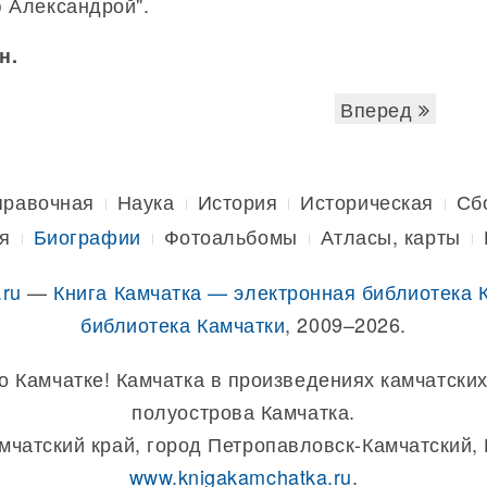
ю Александрой".
н.
Вперед
правочная
Наука
История
Историческая
Сб
я
Биографии
Фотоальбомы
Атласы, карты
.ru
—
Книга Камчатка — электронная библиотека 
библиотека Камчатки
, 2009–2026.
о Камчатке! Камчатка в произведениях камчатских
полуострова Камчатка.
амчатский край, город Петропавловск-Камчатский,
www.knigakamchatka.ru
.