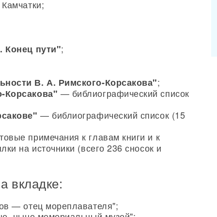
 Камчатки;
;
. Конец пути"
;
ьности В. А. Римского-Корсакова"
— библиографический список
о-Корсакова"
— библиографический список (15
рсакове"
товые примечания к главам книги и к
лки на источники (всего 236 сносок и
а вкладке:
ов — отец мореплавателя";
не, ныне мемориальный музей";