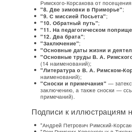
Римского-Корсакова от посещения
;
"8. Две зимовки в Приморье"
;
"9. С миссией Посьета"
;
"10. Обратный путь"
"11. На педагогическом поприще
;
"12. Два брата"
;
"Заключение"
"Основные даты жизни и деятел
"Основные труды В. А. Римског
(14 наименований);
"Литература о В. А. Римском-Ко
наименований);
— затекс
"Сноски и примечания"
заключению, а также сноски — ссы
примечаний).
Подписи к иллюстрациям н
"Андрей Петрович Римский-Корсак
"Дом Римских-Корсаковых в Тихви