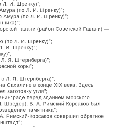
 Л. И. Шренку)";
мура (по Л. И. Шренку)";
 Амура (по Л. И. Шренку)";
нника)";
орской гавани (район Советской Гавани) —
 (по Л. И. Шренку)";
. И. Шренку)";
ку)";
Л. Я. Штернберга)";
есной коры";
о Л. Я. Штернберга)";
а Сахалине в конце XIX века. Здесь
л заготовку угля";
Ленинграде перед зданием Морского
Н. Шредер). В. А. Римский-Корсаков был
озведение памятника";
 А. Римский-Корсаков совершил обратное
онштадт";