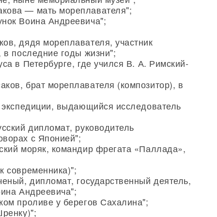
акова — мать мореплавателя";
унок Воина Андреевича";
ков, дядя мореплавателя, участник
, в последние годы жизни";
са в Петербурге, где учился В. А. Римский-
ков, брат мореплавателя (композитор), в
ой экспедиции, выдающийся исследователь
усский дипломат, руководитель
оворах с Японией";
сский моряк, командир фрегата «Паллада»,
к современника)";
ченый, дипломат, государственный деятель,
оина Андреевича";
ком проливе у берегов Сахалина";
ренку)";