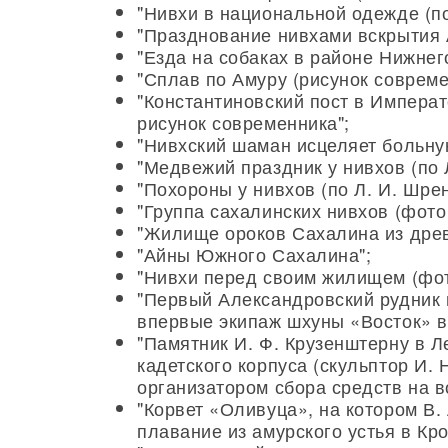
"Нивхи в национальной одежде (по
"Празднование нивхами вскрытия А
"Езда на собаках в районе Нижнего
"Сплав по Амуру (рисунок совреме
"Константиновский пост в Императ
рисунок современника";
"Нивхский шаман исцеляет больную
"Медвежий праздник у нивхов (по Л
"Похороны у нивхов (по Л. И. Шрен
"Группа сахалинских нивхов (фото 
"Жилище ороков Сахалина из древ
"Айны Южного Сахалина";
"Нивхи перед своим жилищем (фот
"Первый Александровский рудник н
впервые экипаж шхуны «Восток» ве
"Памятник И. Ф. Крузенштерну в 
кадетского корпуса (скульптор И. 
организатором сбора средств на в
"Корвет «Оливуца», на котором В.
плавание из амурского устья в Кр