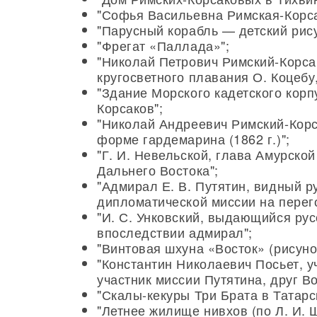
"Софья Васильевна Римская-Корс
"Парусный корабль — детский рис
"Фрегат «Паллада»";
"Николай Петрович Римский-Корса
кругосветного плавания О. Коцебу
"Здание Морского кадетского корпу
Корсаков";
"Николай Андреевич Римский-Корса
форме гардемарина (1862 г.)";
"Г. И. Невельской, глава Амурск
Дальнего Востока";
"Адмирал Е. В. Путятин, видный р
дипломатической миссии на перег
"И. С. Унковский, выдающийся ру
впоследствии адмирал";
"Винтовая шхуна «Восток» (рисуно
"Константин Николаевич Посьет, у
участник миссии Путятина, друг В
"Скалы-кекуры Три Брата в Татарс
"Летнее жилище нивхов (по Л. И. Ш