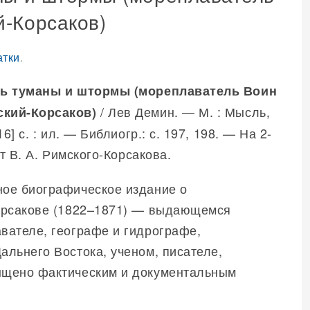
-Корсаков)
атки
.
ь туманы и штормы (мореплаватель Воин
/ Лев Демин. — М. : Мысль,
кий-Корсаков)
16] с. : ил. — Библиогр.: с. 197, 198. — На 2-
ет В. А. Римского-Корсакова.
ое биографическое издание о
Корсакове (1822–1871) — выдающемся
вателе, географе и гидрографе,
альнего Востока, ученом, писателе,
ыщено фактическим и документальным