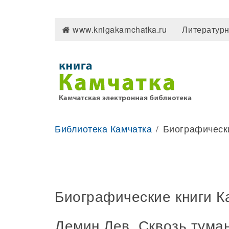
www.knigakamchatka.ru
Литературн
Библиотека Камчатка
Биографически
Биографические книги К
Демин Лев. Сквозь тума