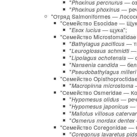
"
— оз
Phoxinus percnurus
"
— реч
Phoxinus phoxinus
"Отряд Salmoniformes — Лосос
"Семейство Esocidae — Щук
"
— щука";
Esox lucius
"Семейство Microstomatida
"
— ти
Bathylagus pacificus
"
— 
Leuroglossus schmidti
"
— о
Lipolagus ochotensis
"
— бела
Nansenia candida
"
Pseudobathylagus milleri
"Семейство Opisthoproctida
"
—
Macropinna microstoma
"Семейство Osmeridae — К
"
— реч
Hypomesus olidus
"
— 
Hypomesus japonicus
"
Mallotus villosus catervar
"
Osmerus mordax dentex
"Семейство Coregonidae — 
"
Coregonus lavaretus pid