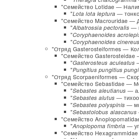
"Семейство Lotidae — Нали
"
— тонко
Lota lota leptura
"Семейство Macrouridae — 
"
— м
Albatrossia pectoralis
"
Coryphaenoides acrolepi
"
Coryphaenoides cinereu
"Отряд Gasterosteiformes — К
"Семейство Gasterosteidae
"
—
Gasterosteus aculeatus
"
Pungitius pungitius pungi
"Отряд Scorpaeniformes — Ско
"Семейство Sebastidae — М
"
— ал
Sebastes aleutianus
"
— тихоок
Sebastes alutus
"
— мн
Sebastes polyspinis
"
Sebastolobus alascanus
"Семейство Anoplopomatid
"
— уг
Anoplopoma fimbria
"Семейство Hexagrammidae