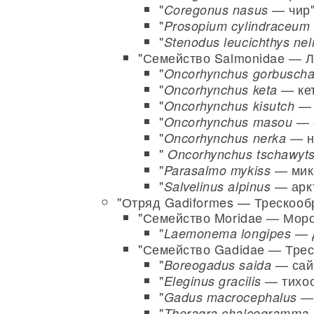
"
— чир"
Coregonus nasus
"
Prosopium cylindraceum
"
Stenodus leucichthys ne
"Семейство Salmonidae — Л
"
Oncorhynchus gorbusch
"
— кет
Oncorhynchus keta
"
— 
Oncorhynchus kisutch
"
— с
Oncorhynchus masou
"
— не
Oncorhynchus nerka
"
Oncorhynchus tschawyt
"
— мики
Parasalmo mykiss
"
— аркт
Salvelinus alpinus
"Отряд Gadiformes — Трескооб
"Семейство Moridae — Мор
"
— д
Laemonema longipes
"Семейство Gadidae — Трес
"
— сайк
Boreogadus saida
"
— тихоо
Eleginus gracilis
"
— 
Gadus macrocephalus
"
Theragra chalcogramma