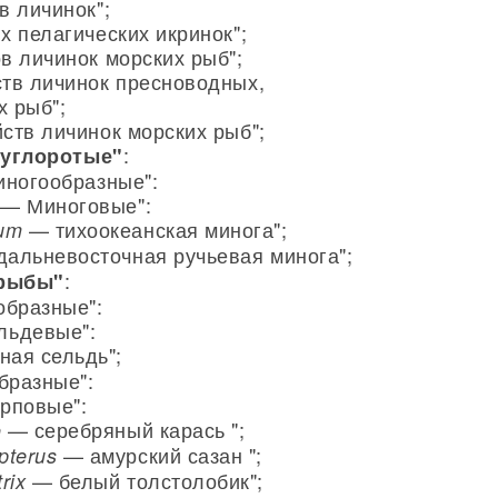
в личинок";
 пелагических икринок";
в личинок морских рыб";
тв личинок пресноводных,
 рыб";
ств личинок морских рыб";
:
руглоротые"
иногообразные":
 — Миноговые":
— тихоокеанская минога";
cum
альневосточная ручьевая минога";
:
 рыбы"
образные":
льдевые":
ная сельдь";
бразные":
арповые":
— серебряный карась ";
o
— амурский сазан ";
pterus
— белый толстолобик";
rix