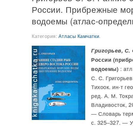
России. Прибрежные мор
водоемы (атлас-определ
Категория:
Атласы Камчатки
.
Григорьев, С. 
России (прибр
: атл
водоемы)
С. С. Григорьев
Тихоок. ин-т ге
ред. А. М. Токр
Владивосток, 20
— Словарь терм
с. 325–327. — У