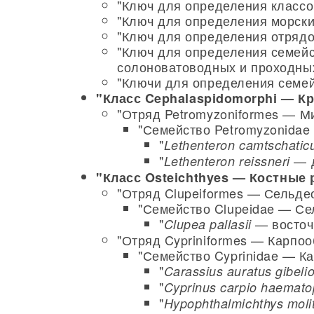
"Ключ для определения классо
"Ключ для определения морских
"Ключ для определения отрядо
"Ключ для определения семейс
солоноватоводных и проходных
"Ключи для определения семей
"Класс Cephalaspidomorphi — К
"Отряд Petromyzoniformes — М
"Семейство Petromyzonidae
"
Lethenteron camtschati
"
— д
Lethenteron reissneri
"Класс Osteichthyes — Костные
"Отряд Clupeiformes — Сельде
"Семейство Clupeidae — Се
"
— восточ
Clupea pallasii
"Отряд Cypriniformes — Карпоо
"Семейство Cyprinidae — К
"
Carassius auratus gibeli
"
Cyprinus carpio haemato
"
Hypophthalmichthys molit