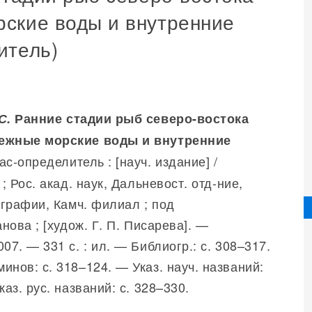
ские воды и внутренние
итель)
С.
Ранние стадии рыб северо-востока
ежные морские воды и внутренние
ас-определитель : [науч. издание] /
 ; Рос. акад. наук, Дальневост. отд-ние,
ографии, Камч. филиал ; под
анова ; [худож. Г. П. Писарева]. —
07. — 331 с. : ил. — Библиогр.: с. 308–317.
инов: с. 318–124. — Указ. науч. названий:
каз. рус. названий: с. 328–330.