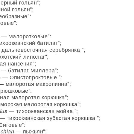
ерный гольян";
ной гольян";
еобразные":
овые":
e — Малоротковые":
хоокеанский батилаг";
дальневосточная серебрянка ";
хотский липолаг";
я нансения";
— батилаг Миллера";
e — Опистопроктовые ":
 малоротая макропинна";
орюшковые":
ная малоротая корюшка";
морская малоротая корюшка";
— тихоокеанская мойва ";
ius
— тихоокеанская зубастая корюшка ";
Сиговые":
— пыжьян";
schian