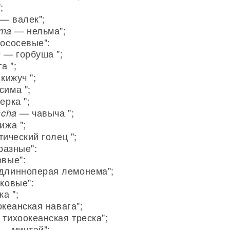
;
— валек";
— нельма";
lma
ососевые":
— горбуша ";
a
а ";
кижуч ";
има ";
рка ";
— чавыча ";
scha
жа ";
ический голец ";
разные":
овые":
линноперая лемонема";
ковые":
а ";
кеанская навага";
тихоокеанская треска";
— минтай";