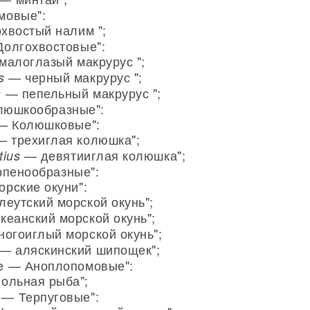
мовые":
хвостый налим ";
Долгохвостовые":
алоглазый макрурус ";
— черный макрурус ";
s
— пепельный макрурус ";
s
олюшкообразные":
 — Колюшковые":
 трехиглая колюшка";
— девятииглая колюшка";
tius
рпенообразные":
орские окуни":
еутский морской окунь";
еанский морской окунь";
огоиглый морской окунь";
— аляскинский шипощек";
ae — Аноплопомовые":
ольная рыба";
 — Терпуговые":