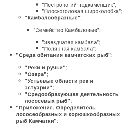
"Пестроногий подкаменщик";
"Плоскоголовая широколобка";
:
"Камбалообразные"
"Семейство Камбаловые":
"Звездчатая камбала";
"Полярная камбала";
:
"Среда обитания камчатских рыб"
;
"Реки и ручьи"
;
"Озера"
"Устьевые области рек и
;
эстуарии"
"Средообразующая деятельность
;
лососевых рыб"
"Приложение. Определитель
лососеобразных и корюшкообразных
:
рыб Камчатки"