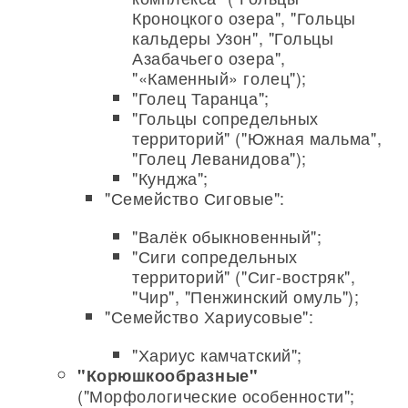
Кроноцкого озера", "Гольцы
кальдеры Узон", "Гольцы
Азабачьего озера",
"«Каменный» голец");
"Голец Таранца";
"Гольцы сопредельных
территорий" ("Южная мальма",
"Голец Леванидова");
"Кунджа";
"Семейство Сиговые":
"Валёк обыкновенный";
"Сиги сопредельных
территорий" ("Сиг-востряк",
"Чир", "Пенжинский омуль");
"Семейство Хариусовые":
"Хариус камчатский";
"Корюшкообразные"
("Морфологические особенности";