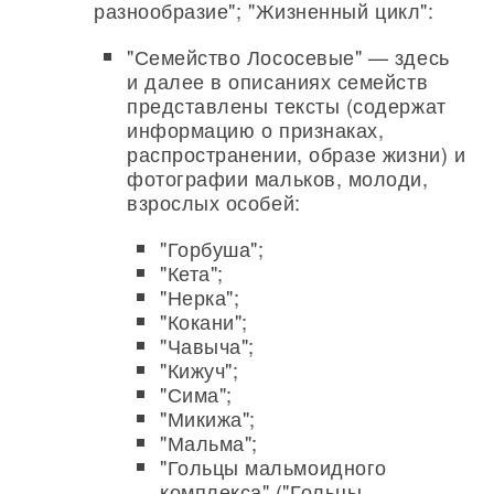
разнообразие"; "Жизненный цикл":
"Семейство Лососевые" — здесь
и далее в описаниях семейств
представлены тексты (содержат
информацию о признаках,
распространении, образе жизни) и
фотографии мальков, молоди,
взрослых особей:
"Горбуша";
"Кета";
"Нерка";
"Кокани";
"Чавыча";
"Кижуч";
"Сима";
"Микижа";
"Мальма";
"Гольцы мальмоидного
комплекса" ("Гольцы